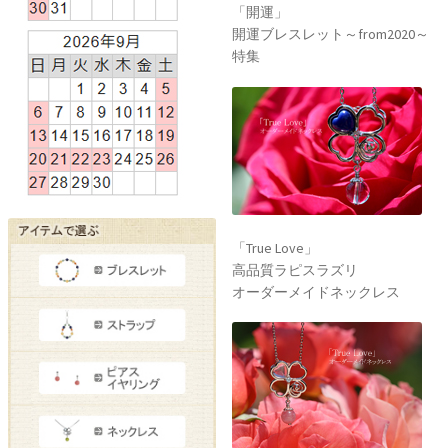
「開運」
開運ブレスレット～from2020～
特集
「True Love」
高品質ラピスラズリ
オーダーメイドネックレス