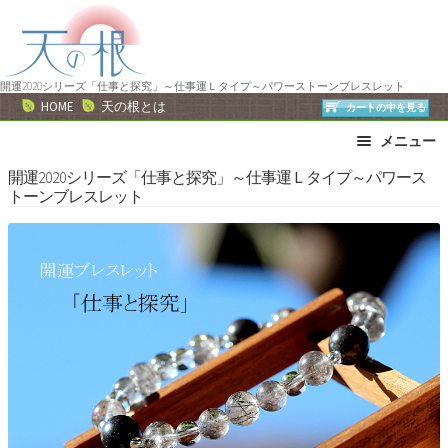
ナ
コ
ビ
ン
ゲ
テ
ー
ン
開運2020シリーズ「仕事と探究」～仕事運Ｌタイプ～パワーストーンブレスレット
HOME
天の根とは
カートの中を見る
シ
ツ
ョ
へ
メニュー
ン
ス
ブレスレット
ストラップ
開運2020シリーズ「仕事と探究」～仕事運Ｌタイプ～パワース
へ
キ
トーンブレスレット
ネックレス
ピアス・イヤリング
ス
ッ
リング
運勢で選ぶ
キ
プ
ッ
誕生石で選ぶ
色で選ぶ
プ
干支石で選ぶ
星座石で選ぶ
石の名前で選ぶ
パワーストーン一覧