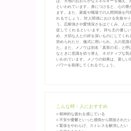
は、大地のおおらかなエネルギーを備え、
といわれています。身につけると、心の豊
ます。また、家庭や職場での人間関係を円
れるでしょう。対人関係における失敗や
う。忍耐強さや愛情深さをはぐくみ、人に
促してくれるといいます。持ち主の優し
め、大切な人との絆を深いものにしてくれ
崇められたり、儀式に用いられ、人の意識
た。また、メノウは別名「真実の石」と呼
なときに意識を切り替え、ネガティブな気
いわれています。メノウの効果は、新しい
パワーを発揮してくれるでしょう。
こんな時・人におすすめ
○ 精神的な疲れを感じている
○ 不安や憂鬱といった感情から開放された
○ 緊張をやわらげ、ストレスを解消したい