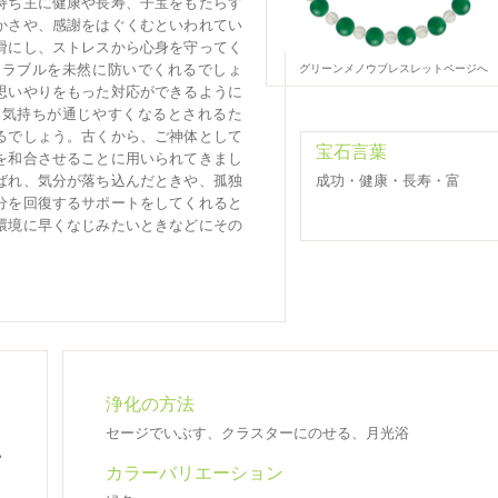
持ち主に健康や長寿、子宝をもたらす
かさや、感謝をはぐくむといわれてい
滑にし、ストレスから心身を守ってく
グリーンメノウブレスレットページへ
トラブルを未然に防いでくれるでしょ
思いやりをもった対応ができるように
い気持ちが通じやすくなるとされるた
るでしょう。古くから、ご神体として
宝石言葉
を和合させることに用いられてきまし
成功・健康・長寿・富
ばれ、気分が落ち込んだときや、孤独
分を回復するサポートをしてくれると
環境に早くなじみたいときなどにその
浄化の方法
セージでいぶす、クラスターにのせる、月光浴
い
カラーバリエーション