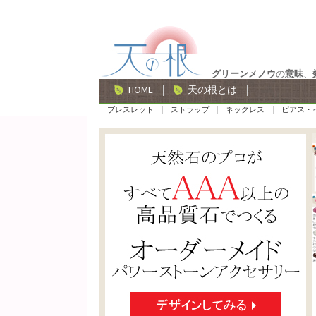
ナ
コ
ビ
ン
ゲ
テ
グリーンメノウ
の
意味
、
ー
ン
HOME
天の根とは
シ
ツ
ブレスレット
ストラップ
ネックレス
ピアス・
ョ
へ
ン
ス
へ
キ
ス
ッ
キ
プ
ッ
プ