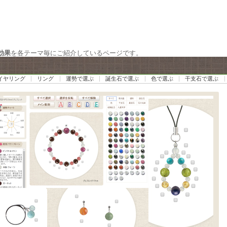
効果
を各テーマ毎にご紹介しているページです。
イヤリング
リング
運勢で選ぶ
誕生石で選ぶ
色で選ぶ
干支石で選ぶ