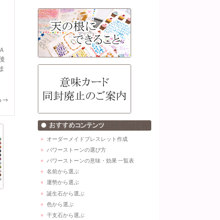
Ａ
後
ま
る→
オーダーメイドブレスレット作成
パワーストーンの選び方
パワーストーンの意味・効果 一覧表
名前から選ぶ
運勢から選ぶ
誕生石から選ぶ
色から選ぶ
干支石から選ぶ