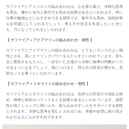
サファイアとアメジストの組み合わせは、心を落ち着け、冷静な思考
を育み、優れた知力と集中力を高める効果があるといわれます。特に
仕事や勉強などにおすすめできる相性です。集中力を高め、知的好奇
心を旺盛にしてくれるでしょう。考え方や生活を見直したいときに
も、力になってくれるといわれます。
【 サファイア＋アクアマリンの組み合わせ・相性 】
サファイアとアクアマリンの組み合わせは、とてもバランスのよい相
性とされ、高いヒーリングパワーをもたらすといわれています。持ち
主に寛容さをもたらし、一歩引いた立場から冷静に物事の判断がくだ
せるようになるでしょう。身につけると、持ち主の技芸が磨かれ、美
的センスを養うといわれています。
【 サファイア＋スギライトの組み合わせ・相性 】
サファイアとスギライトの組み合わせは、気持ちの空回りや混乱を静
め、精神と肉体のバランスをとる効果があるといわれています。感受
性が強くショックに弱い人や、落ち込みやすい人をサポートする相性
とされます。冷静な思考を育むとされるため、本能や欲望に振り回さ
れがちな人にもおすすめできます。