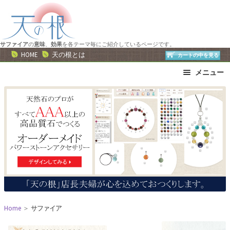
ナ
コ
ビ
ン
ゲ
テ
ー
ン
サファイア
の
意味
、
効果
を各テーマ毎にご紹介しているページです。
HOME
天の根とは
カートの中を見る
シ
ツ
ョ
へ
メニュー
ン
ス
ブレスレット
ストラップ
へ
キ
ネックレス
ピアス・イヤリング
ス
ッ
リング
運勢で選ぶ
キ
プ
ッ
誕生石で選ぶ
色で選ぶ
プ
干支石で選ぶ
星座石で選ぶ
石の名前で選ぶ
パワーストーン一覧
Home
＞
サファイア