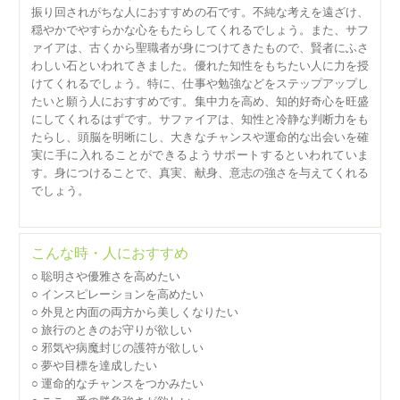
振り回されがちな人におすすめの石です。不純な考えを遠ざけ、
穏やかでやすらかな心をもたらしてくれるでしょう。また、サフ
ァイアは、古くから聖職者が身につけてきたもので、賢者にふさ
わしい石といわれてきました。優れた知性をもちたい人に力を授
けてくれるでしょう。特に、仕事や勉強などをステップアップし
たいと願う人におすすめです。集中力を高め、知的好奇心を旺盛
にしてくれるはずです。サファイアは、知性と冷静な判断力をも
たらし、頭脳を明晰にし、大きなチャンスや運命的な出会いを確
実に手に入れることができるようサポートするといわれていま
す。身につけることで、真実、献身、意志の強さを与えてくれる
でしょう。
こんな時・人におすすめ
○ 聡明さや優雅さを高めたい
○ インスピレーションを高めたい
○ 外見と内面の両方から美しくなりたい
○ 旅行のときのお守りが欲しい
○ 邪気や病魔封じの護符が欲しい
○ 夢や目標を達成したい
○ 運命的なチャンスをつかみたい