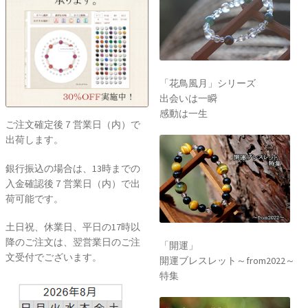
「花鳥風月」シリーズ
出会いは一瞬
感動は一生
ご注文確定後７営業日（内）で
出荷します。
銀行振込の場合は、13時までの
入金確認後７営業日（内）で出
荷可能です。
土日祝、休業日、平日の17時以
降のご注文は、翌営業日のご注
「開運」
文受付でございます。
開運ブレスレット～from2022～
特集