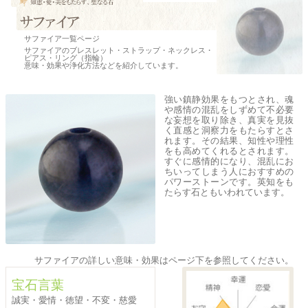
サファイア一覧ページ
サファイアのブレスレット・ストラップ・ネックレス・
ピアス・リング（指輪）
意味・効果や浄化方法などを紹介しています。
強い鎮静効果をもつとされ、魂
や感情の混乱をしずめて不必要
な妄想を取り除き、真実を見抜
く直感と洞察力をもたらすとさ
れます。その結果、知性や理性
をも高めてくれるとされます。
すぐに感情的になり、混乱にお
ちいってしまう人におすすめの
パワーストーンです。英知をも
たらす石ともいわれています。
サファイアの詳しい意味・効果はページ下を参照してください。
宝石言葉
誠実・愛情・徳望・不変・慈愛