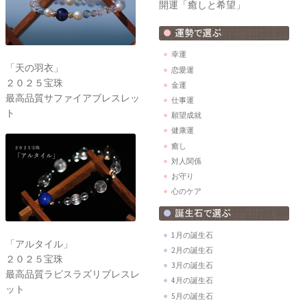
開運「癒しと希望」
幸運
「天の羽衣」
恋愛運
２０２５宝珠
金運
最高品質サファイアブレスレッ
仕事運
ト
願望成就
健康運
癒し
対人関係
お守り
心のケア
1月の誕生石
「アルタイル」
2月の誕生石
２０２５宝珠
3月の誕生石
最高品質ラピスラズリブレスレ
4月の誕生石
ット
5月の誕生石