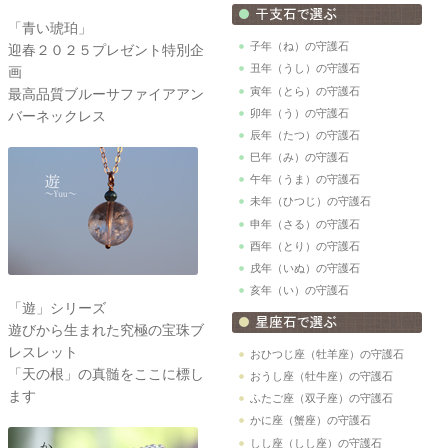
「青い琥珀」
子年（ね）の守護石
迎春２０２５プレゼント特別企
丑年（うし）の守護石
画
寅年（とら）の守護石
最高品質ブルーサファイアアン
卯年（う）の守護石
バーネックレス
辰年（たつ）の守護石
巳年（み）の守護石
午年（うま）の守護石
未年（ひつじ）の守護石
申年（さる）の守護石
酉年（とり）の守護石
戌年（いぬ）の守護石
亥年（い）の守護石
「遊」シリーズ
遊びから生まれた究極の宝珠ブ
レスレット
おひつじ座（牡羊座）の守護石
「天の根」の真髄をここに標し
おうし座（牡牛座）の守護石
ます
ふたご座（双子座）の守護石
かに座（蟹座）の守護石
しし座（しし座）の守護石