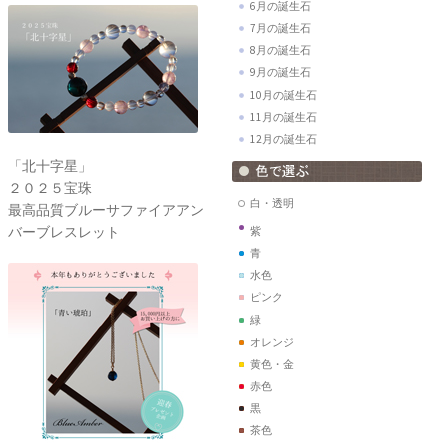
6月の誕生石
7月の誕生石
8月の誕生石
9月の誕生石
10月の誕生石
11月の誕生石
12月の誕生石
「北十字星」
２０２５宝珠
白・透明
最高品質ブルーサファイアアン
バーブレスレット
紫
青
水色
ピンク
緑
オレンジ
黄色・金
赤色
黒
茶色