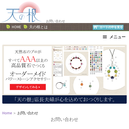
ナ
コ
ビ
ン
ゲ
テ
お問い合わせ
ー
ン
HOME
天の根とは
カートの中を見る
シ
ツ
メニュー
ョ
へ
ン
ス
ブレスレット
ストラップ
へ
キ
ネックレス
ピアス・イヤリング
ス
ッ
リング
運勢で選ぶ
キ
プ
誕生石で選ぶ
色で選ぶ
ッ
干支石で選ぶ
星座石で選ぶ
プ
石の名前で選ぶ
パワーストーン一覧
Home
＞
お問い合わせ
お問い合わせ