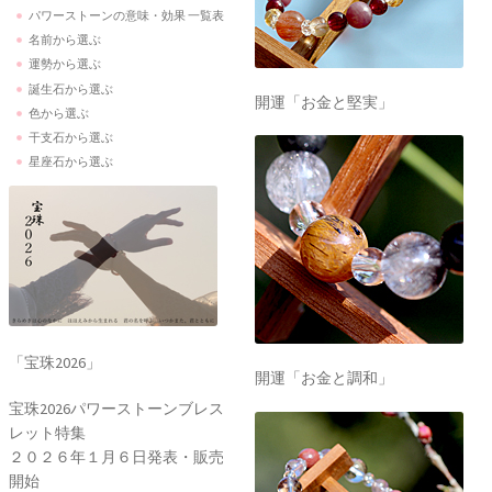
パワーストーンの意味・効果 一覧表
名前から選ぶ
運勢から選ぶ
誕生石から選ぶ
開運「お金と堅実」
色から選ぶ
干支石から選ぶ
星座石から選ぶ
「宝珠2026」
開運「お金と調和」
宝珠2026パワーストーンブレス
レット特集
２０２６年１月６日発表・販売
開始