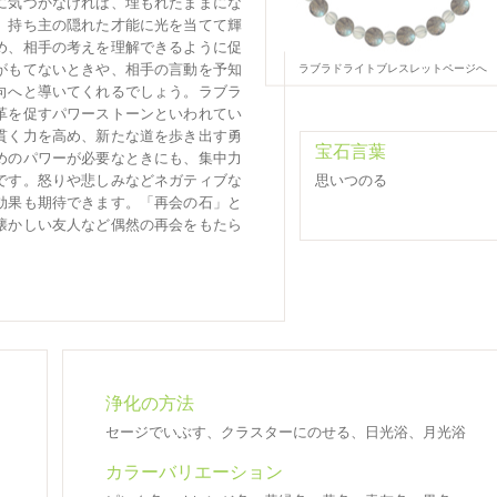
に気づかなければ、埋もれたままにな
、持ち主の隠れた才能に光を当てて輝
め、相手の考えを理解できるように促
ラブラドライトブレスレットページへ
がもてないときや、相手の言動を予知
向へと導いてくれるでしょう。ラブラ
革を促すパワーストーンといわれてい
貫く力を高め、新たな道を歩き出す勇
宝石言葉
めのパワーが必要なときにも、集中力
思いつのる
です。怒りや悲しみなどネガティブな
効果も期待できます。「再会の石」と
懐かしい友人など偶然の再会をもたら
。
浄化の方法
セージでいぶす、クラスターにのせる、日光浴、月光浴
カラーバリエーション