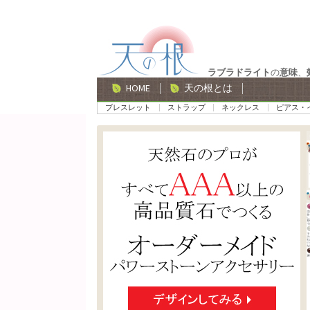
ナ
コ
ビ
ン
ゲ
テ
ラブラドライト
の
意味
、
ー
ン
HOME
天の根とは
シ
ツ
ブレスレット
ストラップ
ネックレス
ピアス・
ョ
へ
ン
ス
へ
キ
ス
ッ
キ
プ
ッ
プ