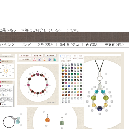
効果
を各テーマ毎にご紹介しているページです。
イヤリング
リング
運勢で選ぶ
誕生石で選ぶ
色で選ぶ
干支石で選ぶ