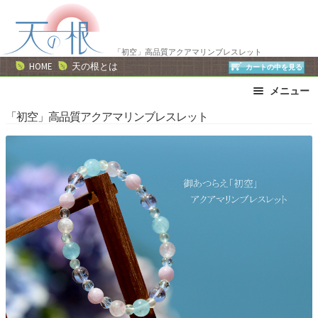
ナ
コ
ビ
ン
ゲ
テ
「初空」高品質アクアマリンブレスレット
ー
ン
HOME
天の根とは
カートの中を見る
シ
ツ
メニュー
ョ
へ
ン
ス
ブレスレット
ストラップ
「初空」高品質アクアマリンブレスレット
へ
キ
ネックレス
ピアス・イヤリング
ス
ッ
リング
運勢で選ぶ
キ
プ
誕生石で選ぶ
色で選ぶ
ッ
干支石で選ぶ
星座石で選ぶ
プ
石の名前で選ぶ
パワーストーン一覧