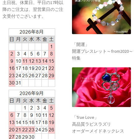
土日祝、休業日、平日の17時以
降のご注文は、翌営業日のご注
文受付でございます。
「開運」
開運ブレスレット～from2020～
特集
「True Love」
高品質ラピスラズリ
オーダーメイドネックレス