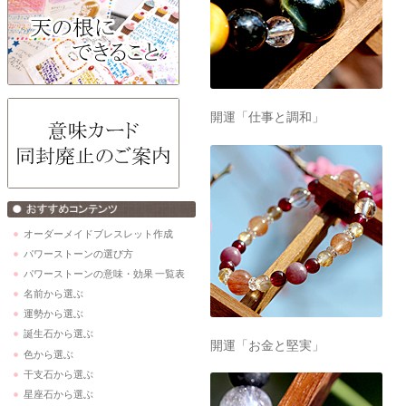
開運「仕事と調和」
オーダーメイドブレスレット作成
パワーストーンの選び方
パワーストーンの意味・効果 一覧表
名前から選ぶ
運勢から選ぶ
誕生石から選ぶ
開運「お金と堅実」
色から選ぶ
干支石から選ぶ
星座石から選ぶ