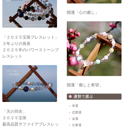
開運「心の癒し」
「２０２５宝珠ブレスレット」
３年ぶりの発表
２０２５年のパワーストーンブ
レスレット
開運「癒しと希望」
幸運
「天の羽衣」
恋愛運
２０２５宝珠
金運
最高品質サファイアブレスレッ
仕事運