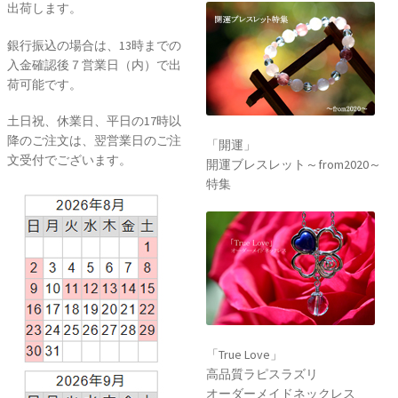
出荷します。
銀行振込の場合は、13時までの
入金確認後７営業日（内）で出
荷可能です。
土日祝、休業日、平日の17時以
降のご注文は、翌営業日のご注
「開運」
文受付でございます。
開運ブレスレット～from2020～
特集
「True Love」
高品質ラピスラズリ
オーダーメイドネックレス