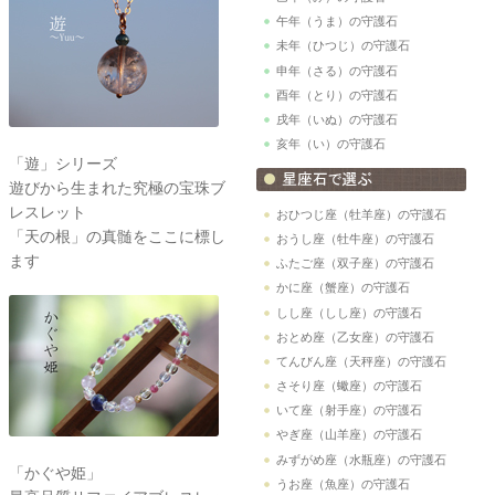
午年（うま）の守護石
未年（ひつじ）の守護石
申年（さる）の守護石
酉年（とり）の守護石
戌年（いぬ）の守護石
亥年（い）の守護石
「遊」シリーズ
遊びから生まれた究極の宝珠ブ
レスレット
おひつじ座（牡羊座）の守護石
「天の根」の真髄をここに標し
おうし座（牡牛座）の守護石
ます
ふたご座（双子座）の守護石
かに座（蟹座）の守護石
しし座（しし座）の守護石
おとめ座（乙女座）の守護石
てんびん座（天秤座）の守護石
さそり座（蠍座）の守護石
いて座（射手座）の守護石
やぎ座（山羊座）の守護石
みずがめ座（水瓶座）の守護石
「かぐや姫」
うお座（魚座）の守護石