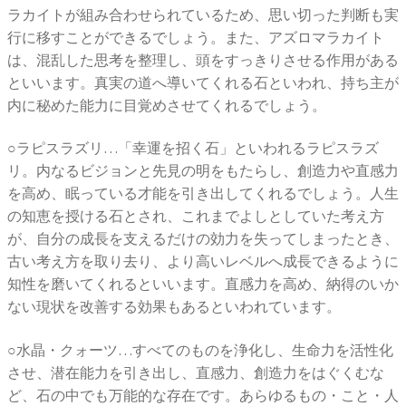
ラカイトが組み合わせられているため、思い切った判断も実
行に移すことができるでしょう。また、アズロマラカイト
は、混乱した思考を整理し、頭をすっきりさせる作用がある
といいます。真実の道へ導いてくれる石といわれ、持ち主が
内に秘めた能力に目覚めさせてくれるでしょう。
○ラピスラズリ…「幸運を招く石」といわれるラピスラズ
リ。内なるビジョンと先見の明をもたらし、創造力や直感力
を高め、眠っている才能を引き出してくれるでしょう。人生
の知恵を授ける石とされ、これまでよしとしていた考え方
が、自分の成長を支えるだけの効力を失ってしまったとき、
古い考え方を取り去り、より高いレベルへ成長できるように
知性を磨いてくれるといいます。直感力を高め、納得のいか
ない現状を改善する効果もあるといわれています。
○水晶・クォーツ…すべてのものを浄化し、生命力を活性化
させ、潜在能力を引き出し、直感力、創造力をはぐくむな
ど、石の中でも万能的な存在です。あらゆるもの・こと・人