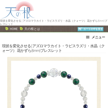
ナ
コ
ビ
ン
ゲ
テ
ー
ン
現状を変化させる | アズロマラカイト・ラピスラズリ・水晶（クォーツ） 花かずら(6mm)ブ
レスレット
シ
ツ
HOME
天の根とは
カートの中を見る
ョ
へ
メニュー
ン
ス
へ
キ
ブレスレット
ストラップ
現状を変化させる | アズロマラカイト・ラピスラズリ・水晶（ク
ォーツ） 花かずら(6mm)ブレスレット
ス
ッ
ネックレス
ピアス・イヤリング
キ
プ
リング
運勢で選ぶ
ッ
誕生石で選ぶ
色で選ぶ
プ
干支石で選ぶ
星座石で選ぶ
石の名前で選ぶ
パワーストーン一覧