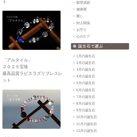
ト
願望成就
健康運
癒し
対人関係
お守り
心のケア
1月の誕生石
「アルタイル」
2月の誕生石
２０２５宝珠
3月の誕生石
最高品質ラピスラズリブレスレ
4月の誕生石
ット
5月の誕生石
6月の誕生石
7月の誕生石
8月の誕生石
9月の誕生石
10月の誕生石
11月の誕生石
12月の誕生石