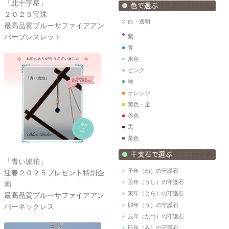
「北十字星」
２０２５宝珠
白・透明
最高品質ブルーサファイアアン
バーブレスレット
紫
青
水色
ピンク
緑
オレンジ
黄色・金
赤色
黒
茶色
「青い琥珀」
子年（ね）の守護石
迎春２０２５プレゼント特別企
丑年（うし）の守護石
画
寅年（とら）の守護石
最高品質ブルーサファイアアン
卯年（う）の守護石
バーネックレス
辰年（たつ）の守護石
巳年（み）の守護石