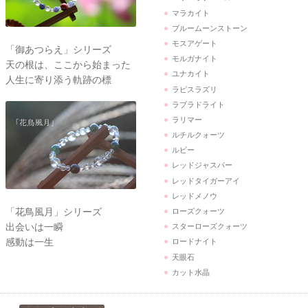
マラカイト
ブルームーンストーン
モスアゲート
「御あつらえ」シリーズ
モルガナイト
天の根は、ここから始まった
ユナカイト
人生に寄り添う軌跡の標
ラピスラズリ
ラブラドライト
ラリマー
ルチルクォーツ
ルビー
レッドジャスパー
レッドタイガーアイ
レッドメノウ
「花鳥風月」シリーズ
ローズクォーツ
出会いは一瞬
スターローズクォーツ
感動は一生
ロードナイト
天眼石
カット水晶