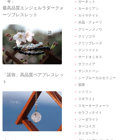
「零」
ガーネット
最高品質エンジェルラダークォ
カーネリアン
ーツブレスレット
カイヤナイト
水晶・クォーツ
グリーンメノウ
クリソコラ
クリソプレーズ
クンツァイト
サードオニキス
サファイア
サンストーン
「諾弥」高品質ペアブレスレッ
シーブルーカルセドニー
ト
翡翠
シトリン
スギライト
スモーキークォーツ
セラフィナイト
ソーダライト
ターコイズ
タイガーアイ