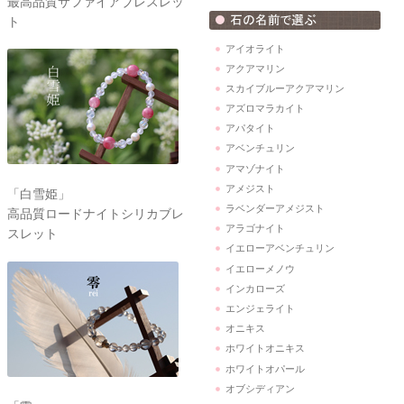
最高品質サファイアブレスレッ
ト
アイオライト
アクアマリン
スカイブルーアクアマリン
アズロマラカイト
アパタイト
アベンチュリン
アマゾナイト
アメジスト
「白雪姫」
ラベンダーアメジスト
高品質ロードナイトシリカブレ
アラゴナイト
スレット
イエローアベンチュリン
イエローメノウ
インカローズ
エンジェライト
オニキス
ホワイトオニキス
ホワイトオパール
オブシディアン