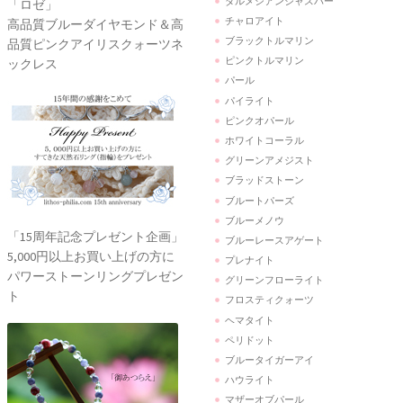
ダルメシアンジャスパー
「ロゼ」
チャロアイト
高品質ブルーダイヤモンド＆高
ブラックトルマリン
品質ピンクアイリスクォーツネ
ピンクトルマリン
ックレス
パール
パイライト
ピンクオパール
ホワイトコーラル
グリーンアメジスト
ブラッドストーン
ブルートパーズ
ブルーメノウ
「15周年記念プレゼント企画」
ブルーレースアゲート
5,000円以上お買い上げの方に
プレナイト
パワーストーンリングプレゼン
グリーンフローライト
ト
フロスティクォーツ
ヘマタイト
ペリドット
ブルータイガーアイ
ハウライト
マザーオブパール