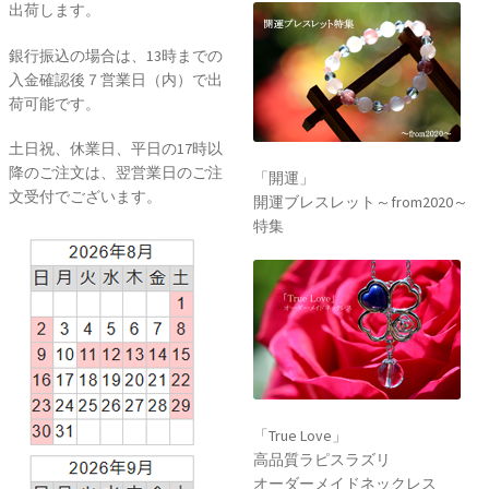
出荷します。
銀行振込の場合は、13時までの
入金確認後７営業日（内）で出
荷可能です。
土日祝、休業日、平日の17時以
降のご注文は、翌営業日のご注
「開運」
文受付でございます。
開運ブレスレット～from2020～
特集
「True Love」
高品質ラピスラズリ
オーダーメイドネックレス