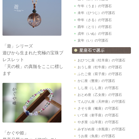
午年（うま）の守護石
未年（ひつじ）の守護石
申年（さる）の守護石
酉年（とり）の守護石
戌年（いぬ）の守護石
亥年（い）の守護石
「遊」シリーズ
遊びから生まれた究極の宝珠ブ
レスレット
おひつじ座（牡羊座）の守護石
「天の根」の真髄をここに標し
おうし座（牡牛座）の守護石
ます
ふたご座（双子座）の守護石
かに座（蟹座）の守護石
しし座（しし座）の守護石
おとめ座（乙女座）の守護石
てんびん座（天秤座）の守護石
さそり座（蠍座）の守護石
いて座（射手座）の守護石
やぎ座（山羊座）の守護石
みずがめ座（水瓶座）の守護石
「かぐや姫」
うお座（魚座）の守護石