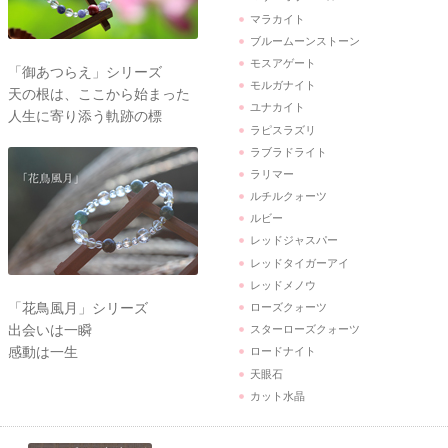
マラカイト
ブルームーンストーン
モスアゲート
「御あつらえ」シリーズ
モルガナイト
天の根は、ここから始まった
ユナカイト
人生に寄り添う軌跡の標
ラピスラズリ
ラブラドライト
ラリマー
ルチルクォーツ
ルビー
レッドジャスパー
レッドタイガーアイ
レッドメノウ
「花鳥風月」シリーズ
ローズクォーツ
出会いは一瞬
スターローズクォーツ
感動は一生
ロードナイト
天眼石
カット水晶