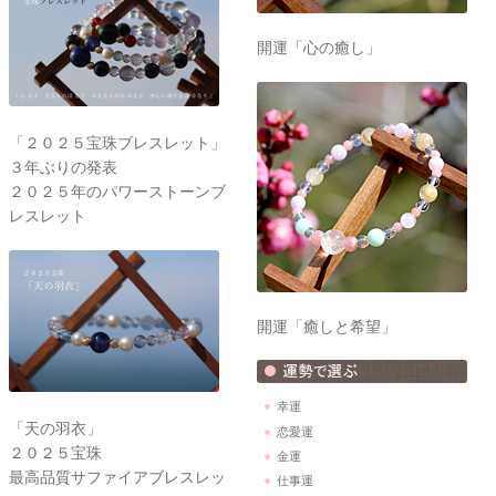
開運「心の癒し」
「２０２５宝珠ブレスレット」
３年ぶりの発表
２０２５年のパワーストーンブ
レスレット
開運「癒しと希望」
幸運
「天の羽衣」
恋愛運
２０２５宝珠
金運
最高品質サファイアブレスレッ
仕事運