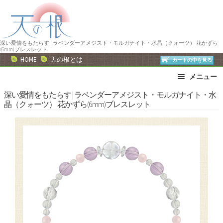
ナ
コ
ビ
ン
ゲ
テ
ー
ン
深い愛情をもたらす | ラベンダーアメジスト・モルガナイト・水晶（クォーツ） 花かずら
(6mm)ブレスレット
シ
ツ
HOME
天の根とは
カートの中を見る
ョ
へ
メニュー
ン
ス
へ
キ
ブレスレット
ストラップ
深い愛情をもたらす | ラベンダーアメジスト・モルガナイト・水
晶（クォーツ） 花かずら(6mm)ブレスレット
ス
ッ
ネックレス
ピアス・イヤリング
キ
プ
リング
運勢で選ぶ
ッ
誕生石で選ぶ
色で選ぶ
プ
干支石で選ぶ
星座石で選ぶ
石の名前で選ぶ
パワーストーン一覧