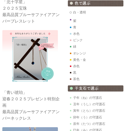
「北十字星」
２０２５宝珠
白・透明
最高品質ブルーサファイアアン
バーブレスレット
紫
青
水色
ピンク
緑
オレンジ
黄色・金
赤色
黒
茶色
「青い琥珀」
子年（ね）の守護石
迎春２０２５プレゼント特別企
丑年（うし）の守護石
画
寅年（とら）の守護石
最高品質ブルーサファイアアン
卯年（う）の守護石
バーネックレス
辰年（たつ）の守護石
巳年（み）の守護石