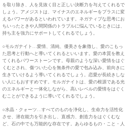
を取り除き、人を見抜く目と正しい決断力を与えてくれるで
しょう。アメジストは、マイナスのエネルギーをプラスに変
えるパワーがあるといわれています。ネガティブな思考にお
ちいったときや人間関係のトラブルに悩んでいるときには、
持ち主を強力にサポートしてくれるでしょう。
○モルガナイト…愛情、清純、優美さを象徴し、愛のこもっ
た思考と行動へと導いてくれるといいます。愛の本質を教え
てくれるパワーストーンです。母親のような深い愛情をはぐ
くむとされ、傷ついた心を無条件の愛で包み込み、前向きに
生きていけるよう導いてくれるでしょう。恋愛が長続きしな
い人にもおすすめです。モルガナイトは、愛の根源である光
のエネルギーと一体化しながら、高いレベルの愛情をはぐく
むことができるように導いてくれるでしょう。
○水晶・クォーツ…すべてのものを浄化し、生命力を活性化
させ、潜在能力を引き出し、直感力、創造力をはぐくむな
ど、石の中でも万能的な存在です。あらゆるもの・こと・人