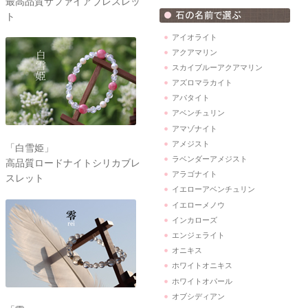
最高品質サファイアブレスレッ
ト
アイオライト
アクアマリン
スカイブルーアクアマリン
アズロマラカイト
アパタイト
アベンチュリン
アマゾナイト
アメジスト
「白雪姫」
ラベンダーアメジスト
高品質ロードナイトシリカブレ
アラゴナイト
スレット
イエローアベンチュリン
イエローメノウ
インカローズ
エンジェライト
オニキス
ホワイトオニキス
ホワイトオパール
オブシディアン