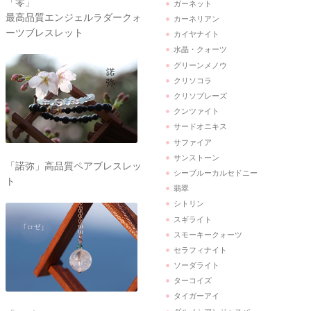
「零」
ガーネット
最高品質エンジェルラダークォ
カーネリアン
ーツブレスレット
カイヤナイト
水晶・クォーツ
グリーンメノウ
クリソコラ
クリソプレーズ
クンツァイト
サードオニキス
サファイア
サンストーン
「諾弥」高品質ペアブレスレッ
シーブルーカルセドニー
ト
翡翠
シトリン
スギライト
スモーキークォーツ
セラフィナイト
ソーダライト
ターコイズ
タイガーアイ