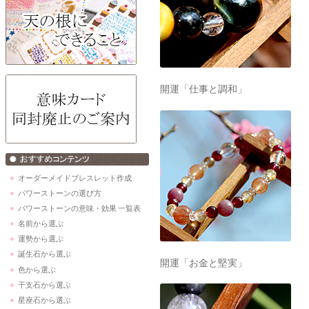
開運「仕事と調和」
オーダーメイドブレスレット作成
パワーストーンの選び方
パワーストーンの意味・効果 一覧表
名前から選ぶ
運勢から選ぶ
誕生石から選ぶ
開運「お金と堅実」
色から選ぶ
干支石から選ぶ
星座石から選ぶ