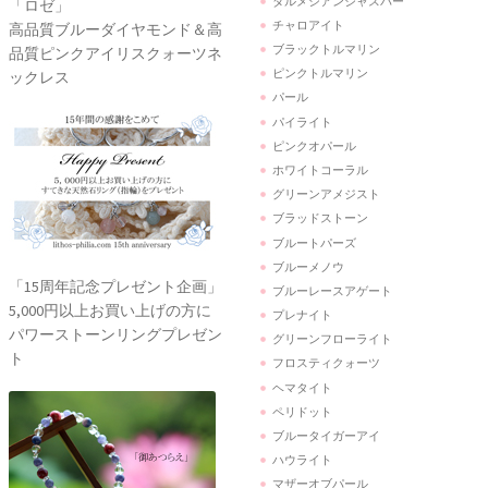
ダルメシアンジャスパー
「ロゼ」
チャロアイト
高品質ブルーダイヤモンド＆高
ブラックトルマリン
品質ピンクアイリスクォーツネ
ピンクトルマリン
ックレス
パール
パイライト
ピンクオパール
ホワイトコーラル
グリーンアメジスト
ブラッドストーン
ブルートパーズ
ブルーメノウ
「15周年記念プレゼント企画」
ブルーレースアゲート
5,000円以上お買い上げの方に
プレナイト
パワーストーンリングプレゼン
グリーンフローライト
ト
フロスティクォーツ
ヘマタイト
ペリドット
ブルータイガーアイ
ハウライト
マザーオブパール