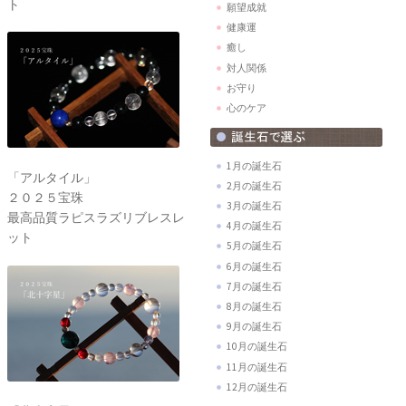
ト
願望成就
健康運
癒し
対人関係
お守り
心のケア
1月の誕生石
「アルタイル」
2月の誕生石
２０２５宝珠
3月の誕生石
最高品質ラピスラズリブレスレ
4月の誕生石
ット
5月の誕生石
6月の誕生石
7月の誕生石
8月の誕生石
9月の誕生石
10月の誕生石
11月の誕生石
12月の誕生石