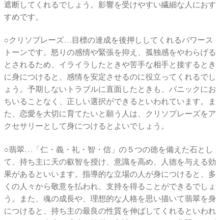
遮断してくれるでしょう。影響を受けやすい繊細な人におす
すめです。
○クリソプレーズ…目標の達成を後押ししてくれるパワース
トーンです。怒りの感情や緊張を抑え、孤独感をやわらげる
とされるため、イライラしたときや苦手な相手と接するとき
に身につけると、感情を安定させるのに役立ってくれるでし
ょう。予期しないトラブルに直面したときも、パニックにお
ちいることなく、正しい選択ができるといわれています。ま
た、恋愛を大切に育てたいと願う人は、クリソプレーズをア
クセサリーとして身につけるとよいでしょう。
○翡翠…「仁・義・礼・智・信」の５つの徳を備えた石とし
て、持ち主に天の叡智を授け、意識を高め、人徳を与える効
果があるといいます。指導的な立場の人が身につけると、多
くの人々から敬意を払われ、支持を得ることができるでしょ
う。また、魂の成長や、理想的な人格を思い描いて翡翠を身
につけると、持ち主の最良の性質を伸ばしてくれるといわれ