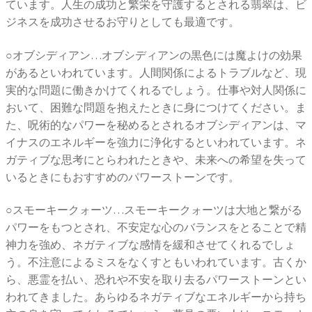
ています。人生の成功と繁栄を守護するとされる翡翠は、ビ
ジネスを成功させるお守りとしても最適です。
○オブシディアン…オブシディアンの黒色には魔よけの効果
があるといわれています。人間関係によるトラブルなど、現
実的な問題に働きかけてくれるでしょう。仕事や対人関係に
おいて、困難な問題を抱えたときに身につけてください。ま
た、呪術的なパワーを秘めるとされるオブシディアンは、マ
イナスのエネルギーを強力に浄化するといわれています。ネ
ガティブな思考にとらわれたときや、未来への希望を失って
いるときにもおすすめのパワーストーンです。
○スモーキークォーツ…スモーキークォーツは大地と繋がる
パワーをもつとされ、不安定な心のバランスをとることで精
神力を強め、ネガティブな感情を緩和させてくれるでしょ
う。不注意によるミスをなくすともいわれています。古くか
ら、悪霊を払い、恐れや不安を取り去るパワーストーンとい
われてきました。あらゆるネガティブなエネルギーから持ち