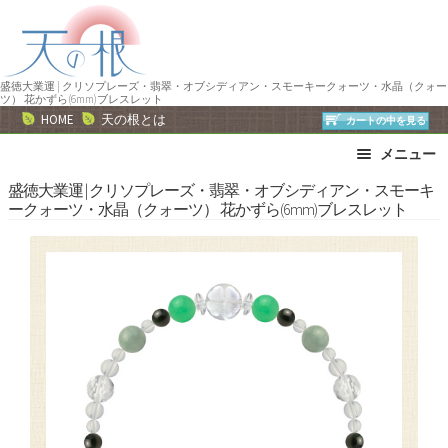
ナ
コ
ビ
ン
ゲ
テ
ー
ン
盛徳大業運 | クリソプレーズ・翡翠・オブシディアン・スモーキークォーツ・水晶（クォー
ツ） 花かずら(6mm)ブレスレット
シ
ツ
HOME
天の根とは
カートの中を見る
ョ
へ
メニュー
ン
ス
へ
キ
ブレスレット
ストラップ
盛徳大業運 | クリソプレーズ・翡翠・オブシディアン・スモーキ
ークォーツ・水晶（クォーツ） 花かずら(6mm)ブレスレット
ス
ッ
ネックレス
ピアス・イヤリング
キ
プ
リング
運勢で選ぶ
ッ
誕生石で選ぶ
色で選ぶ
プ
干支石で選ぶ
星座石で選ぶ
石の名前で選ぶ
パワーストーン一覧