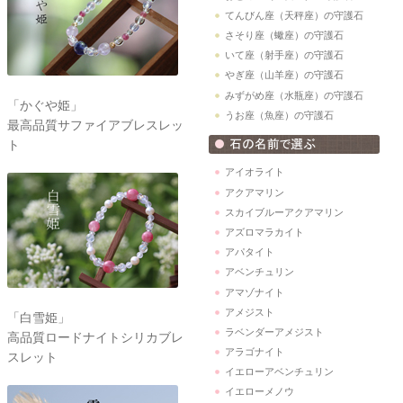
てんびん座（天秤座）の守護石
さそり座（蠍座）の守護石
いて座（射手座）の守護石
やぎ座（山羊座）の守護石
みずがめ座（水瓶座）の守護石
「かぐや姫」
うお座（魚座）の守護石
最高品質サファイアブレスレッ
ト
アイオライト
アクアマリン
スカイブルーアクアマリン
アズロマラカイト
アパタイト
アベンチュリン
アマゾナイト
アメジスト
「白雪姫」
ラベンダーアメジスト
高品質ロードナイトシリカブレ
アラゴナイト
スレット
イエローアベンチュリン
イエローメノウ