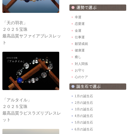
幸運
「天の羽衣」
恋愛運
２０２５宝珠
金運
最高品質サファイアブレスレッ
仕事運
ト
願望成就
健康運
癒し
対人関係
お守り
心のケア
1月の誕生石
「アルタイル」
2月の誕生石
２０２５宝珠
3月の誕生石
最高品質ラピスラズリブレスレ
4月の誕生石
ット
5月の誕生石
6月の誕生石