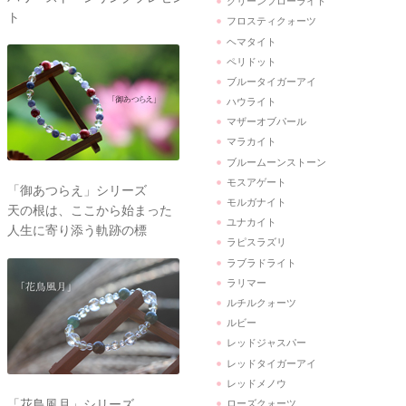
グリーンフローライト
ト
フロスティクォーツ
ヘマタイト
ペリドット
ブルータイガーアイ
ハウライト
マザーオブパール
マラカイト
ブルームーンストーン
モスアゲート
「御あつらえ」シリーズ
モルガナイト
天の根は、ここから始まった
ユナカイト
人生に寄り添う軌跡の標
ラピスラズリ
ラブラドライト
ラリマー
ルチルクォーツ
ルビー
レッドジャスパー
レッドタイガーアイ
レッドメノウ
「花鳥風月」シリーズ
ローズクォーツ