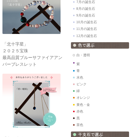
7月の誕生石
8月の誕生石
9月の誕生石
10月の誕生石
11月の誕生石
12月の誕生石
「北十字星」
２０２５宝珠
白・透明
最高品質ブルーサファイアアン
バーブレスレット
紫
青
水色
ピンク
緑
オレンジ
黄色・金
赤色
黒
茶色