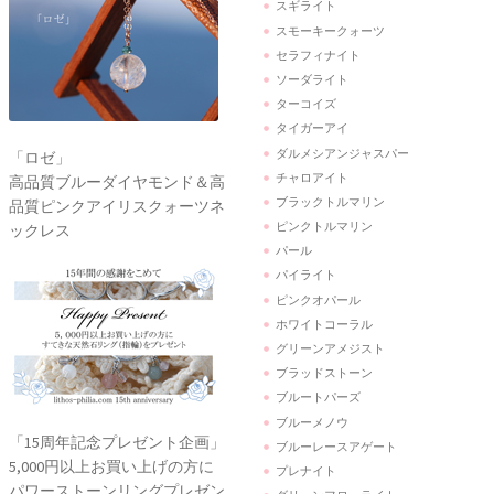
スギライト
スモーキークォーツ
セラフィナイト
ソーダライト
ターコイズ
タイガーアイ
ダルメシアンジャスパー
「ロゼ」
チャロアイト
高品質ブルーダイヤモンド＆高
ブラックトルマリン
品質ピンクアイリスクォーツネ
ピンクトルマリン
ックレス
パール
パイライト
ピンクオパール
ホワイトコーラル
グリーンアメジスト
ブラッドストーン
ブルートパーズ
ブルーメノウ
「15周年記念プレゼント企画」
ブルーレースアゲート
5,000円以上お買い上げの方に
プレナイト
パワーストーンリングプレゼン