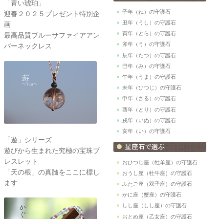
「青い琥珀」
子年（ね）の守護石
迎春２０２５プレゼント特別企
丑年（うし）の守護石
画
寅年（とら）の守護石
最高品質ブルーサファイアアン
卯年（う）の守護石
バーネックレス
辰年（たつ）の守護石
巳年（み）の守護石
午年（うま）の守護石
未年（ひつじ）の守護石
申年（さる）の守護石
酉年（とり）の守護石
戌年（いぬ）の守護石
亥年（い）の守護石
「遊」シリーズ
遊びから生まれた究極の宝珠ブ
レスレット
おひつじ座（牡羊座）の守護石
「天の根」の真髄をここに標し
おうし座（牡牛座）の守護石
ます
ふたご座（双子座）の守護石
かに座（蟹座）の守護石
しし座（しし座）の守護石
おとめ座（乙女座）の守護石