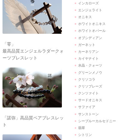
インカローズ
エンジェライト
オニキス
ホワイトオニキス
ホワイトオパール
オブシディアン
「零」
ガーネット
最高品質エンジェルラダークォ
カーネリアン
ーツブレスレット
カイヤナイト
水晶・クォーツ
グリーンメノウ
クリソコラ
クリソプレーズ
クンツァイト
サードオニキス
サファイア
サンストーン
「諾弥」高品質ペアブレスレッ
シーブルーカルセドニー
ト
翡翠
シトリン