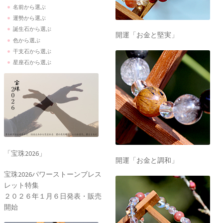
名前から選ぶ
運勢から選ぶ
誕生石から選ぶ
開運「お金と堅実」
色から選ぶ
干支石から選ぶ
星座石から選ぶ
「宝珠2026」
開運「お金と調和」
宝珠2026パワーストーンブレス
レット特集
２０２６年１月６日発表・販売
開始