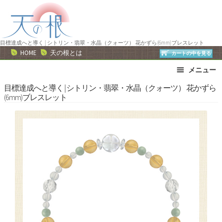
ナ
コ
ビ
ン
ゲ
テ
ー
ン
目標達成へと導く | シトリン・翡翠・水晶（クォーツ） 花かずら(6mm)ブレスレット
HOME
天の根とは
カートの中を見る
シ
ツ
ョ
へ
メニュー
ン
ス
ブレスレット
ストラップ
目標達成へと導く | シトリン・翡翠・水晶（クォーツ） 花かずら
へ
キ
(6mm)ブレスレット
ネックレス
ピアス・イヤリング
ス
ッ
リング
運勢で選ぶ
キ
プ
ッ
誕生石で選ぶ
色で選ぶ
プ
干支石で選ぶ
星座石で選ぶ
石の名前で選ぶ
パワーストーン一覧