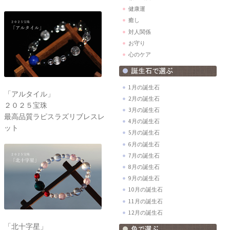
健康運
癒し
対人関係
お守り
心のケア
1月の誕生石
「アルタイル」
2月の誕生石
２０２５宝珠
3月の誕生石
最高品質ラピスラズリブレスレ
4月の誕生石
ット
5月の誕生石
6月の誕生石
7月の誕生石
8月の誕生石
9月の誕生石
10月の誕生石
11月の誕生石
12月の誕生石
「北十字星」