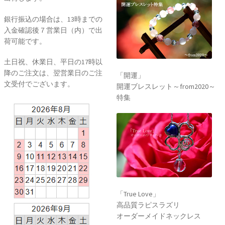
銀行振込の場合は、13時までの
入金確認後７営業日（内）で出
荷可能です。
土日祝、休業日、平日の17時以
降のご注文は、翌営業日のご注
「開運」
文受付でございます。
開運ブレスレット～from2020～
特集
「True Love」
高品質ラピスラズリ
オーダーメイドネックレス