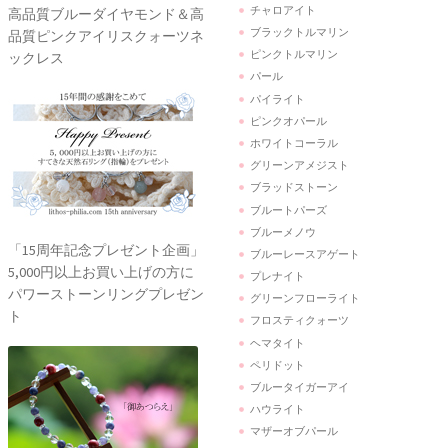
チャロアイト
高品質ブルーダイヤモンド＆高
ブラックトルマリン
品質ピンクアイリスクォーツネ
ピンクトルマリン
ックレス
パール
パイライト
ピンクオパール
ホワイトコーラル
グリーンアメジスト
ブラッドストーン
ブルートパーズ
ブルーメノウ
「15周年記念プレゼント企画」
ブルーレースアゲート
5,000円以上お買い上げの方に
プレナイト
パワーストーンリングプレゼン
グリーンフローライト
ト
フロスティクォーツ
ヘマタイト
ペリドット
ブルータイガーアイ
ハウライト
マザーオブパール