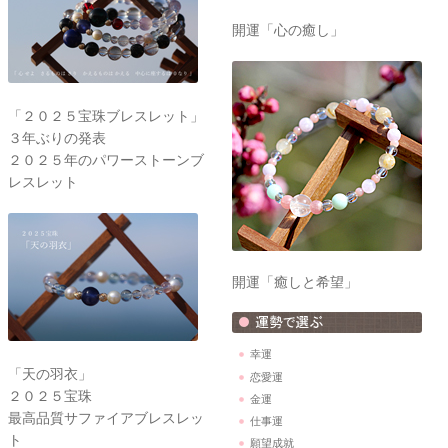
開運「心の癒し」
「２０２５宝珠ブレスレット」
３年ぶりの発表
２０２５年のパワーストーンブ
レスレット
開運「癒しと希望」
幸運
「天の羽衣」
恋愛運
２０２５宝珠
金運
最高品質サファイアブレスレッ
仕事運
ト
願望成就