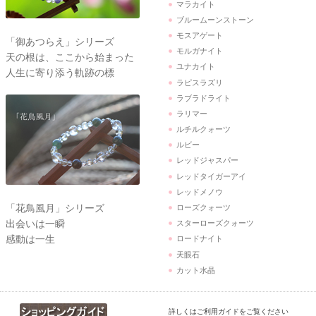
マラカイト
ブルームーンストーン
モスアゲート
「御あつらえ」シリーズ
モルガナイト
天の根は、ここから始まった
ユナカイト
人生に寄り添う軌跡の標
ラピスラズリ
ラブラドライト
ラリマー
ルチルクォーツ
ルビー
レッドジャスパー
レッドタイガーアイ
レッドメノウ
「花鳥風月」シリーズ
ローズクォーツ
出会いは一瞬
スターローズクォーツ
感動は一生
ロードナイト
天眼石
カット水晶
詳しくはご利用ガイドをご覧ください