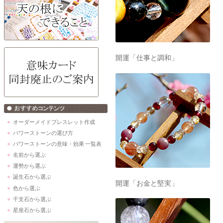
開運「仕事と調和」
オーダーメイドブレスレット作成
パワーストーンの選び方
パワーストーンの意味・効果 一覧表
名前から選ぶ
運勢から選ぶ
誕生石から選ぶ
開運「お金と堅実」
色から選ぶ
干支石から選ぶ
星座石から選ぶ