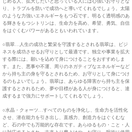
じめる人、拡大したいと思っている人には心強いお守りとな
り、トラブルを防いで成功へと導いてくれるでしょう。太陽
のような力強いエネルギーをもつ石です。明るく透明感のあ
る輝きをもつシトリンは、生命力を高め、希望、勇気、自信
をはぐくむパワーがあるともいわれています。
○翡翠…人生の成功と繁栄を守護するとされる翡翠は、ビジ
ネスを成功させるお守りとして最適です。独立や事業を拡大
する際には、願いを込めて身につけることをおすすめしま
す。また、悪事や不運、周りのネガティブなエネルギーなど
から持ち主の身を守るとされるため、お守りとして身につけ
るのもよいでしょう。翡翠は、あらゆる障害から持ち主を保
護するとされるため、夢や目標がある人が身につけると、達
成するまで強力にサポートしてくれるでしょう。
○水晶・クォーツ…すべてのものを浄化し、生命力を活性化
させ、潜在能力を引き出し、直感力、創造力をはぐくむな
ど、石の中でも万能的な存在です。あらゆるもの・こと・人