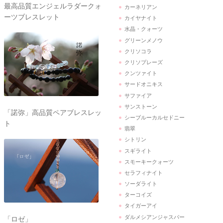
最高品質エンジェルラダークォ
カーネリアン
ーツブレスレット
カイヤナイト
水晶・クォーツ
グリーンメノウ
クリソコラ
クリソプレーズ
クンツァイト
サードオニキス
サファイア
サンストーン
「諾弥」高品質ペアブレスレッ
シーブルーカルセドニー
ト
翡翠
シトリン
スギライト
スモーキークォーツ
セラフィナイト
ソーダライト
ターコイズ
タイガーアイ
ダルメシアンジャスパー
「ロゼ」