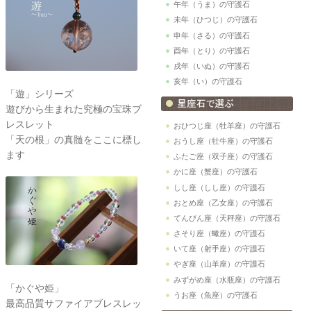
午年（うま）の守護石
未年（ひつじ）の守護石
申年（さる）の守護石
酉年（とり）の守護石
戌年（いぬ）の守護石
亥年（い）の守護石
「遊」シリーズ
遊びから生まれた究極の宝珠ブ
レスレット
おひつじ座（牡羊座）の守護石
「天の根」の真髄をここに標し
おうし座（牡牛座）の守護石
ます
ふたご座（双子座）の守護石
かに座（蟹座）の守護石
しし座（しし座）の守護石
おとめ座（乙女座）の守護石
てんびん座（天秤座）の守護石
さそり座（蠍座）の守護石
いて座（射手座）の守護石
やぎ座（山羊座）の守護石
みずがめ座（水瓶座）の守護石
「かぐや姫」
うお座（魚座）の守護石
最高品質サファイアブレスレッ