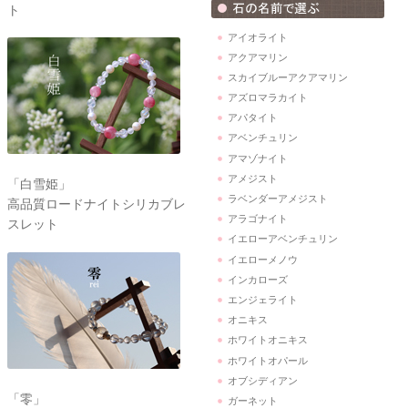
ト
アイオライト
アクアマリン
スカイブルーアクアマリン
アズロマラカイト
アパタイト
アベンチュリン
アマゾナイト
アメジスト
「白雪姫」
ラベンダーアメジスト
高品質ロードナイトシリカブレ
アラゴナイト
スレット
イエローアベンチュリン
イエローメノウ
インカローズ
エンジェライト
オニキス
ホワイトオニキス
ホワイトオパール
オブシディアン
「零」
ガーネット