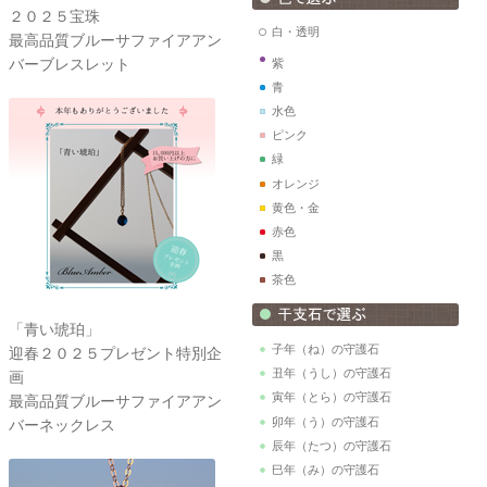
２０２５宝珠
白・透明
最高品質ブルーサファイアアン
バーブレスレット
紫
青
水色
ピンク
緑
オレンジ
黄色・金
赤色
黒
茶色
「青い琥珀」
子年（ね）の守護石
迎春２０２５プレゼント特別企
丑年（うし）の守護石
画
寅年（とら）の守護石
最高品質ブルーサファイアアン
卯年（う）の守護石
バーネックレス
辰年（たつ）の守護石
巳年（み）の守護石