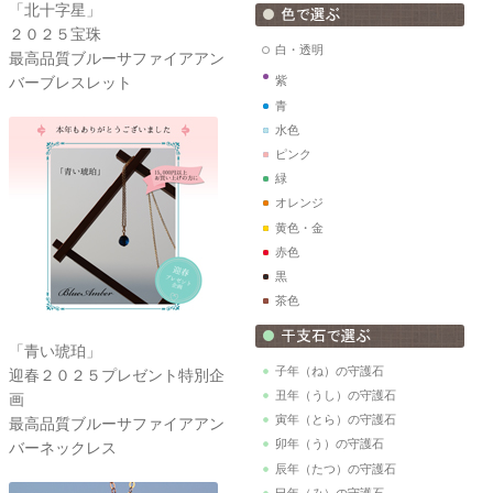
「北十字星」
２０２５宝珠
白・透明
最高品質ブルーサファイアアン
バーブレスレット
紫
青
水色
ピンク
緑
オレンジ
黄色・金
赤色
黒
茶色
「青い琥珀」
子年（ね）の守護石
迎春２０２５プレゼント特別企
丑年（うし）の守護石
画
寅年（とら）の守護石
最高品質ブルーサファイアアン
卯年（う）の守護石
バーネックレス
辰年（たつ）の守護石
巳年（み）の守護石