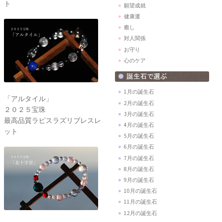
ト
願望成就
健康運
癒し
対人関係
お守り
心のケア
1月の誕生石
「アルタイル」
2月の誕生石
２０２５宝珠
3月の誕生石
最高品質ラピスラズリブレスレ
4月の誕生石
ット
5月の誕生石
6月の誕生石
7月の誕生石
8月の誕生石
9月の誕生石
10月の誕生石
11月の誕生石
12月の誕生石