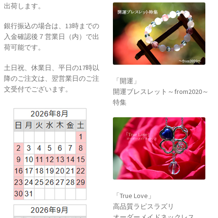
出荷します。
銀行振込の場合は、13時までの
入金確認後７営業日（内）で出
荷可能です。
土日祝、休業日、平日の17時以
降のご注文は、翌営業日のご注
「開運」
文受付でございます。
開運ブレスレット～from2020～
特集
「True Love」
高品質ラピスラズリ
オーダーメイドネックレス