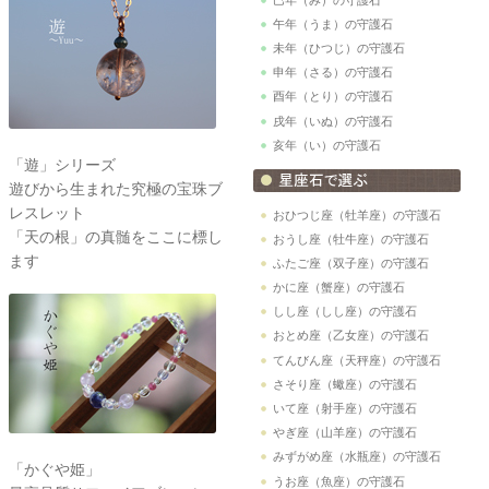
午年（うま）の守護石
未年（ひつじ）の守護石
申年（さる）の守護石
酉年（とり）の守護石
戌年（いぬ）の守護石
亥年（い）の守護石
「遊」シリーズ
遊びから生まれた究極の宝珠ブ
レスレット
おひつじ座（牡羊座）の守護石
「天の根」の真髄をここに標し
おうし座（牡牛座）の守護石
ます
ふたご座（双子座）の守護石
かに座（蟹座）の守護石
しし座（しし座）の守護石
おとめ座（乙女座）の守護石
てんびん座（天秤座）の守護石
さそり座（蠍座）の守護石
いて座（射手座）の守護石
やぎ座（山羊座）の守護石
みずがめ座（水瓶座）の守護石
「かぐや姫」
うお座（魚座）の守護石