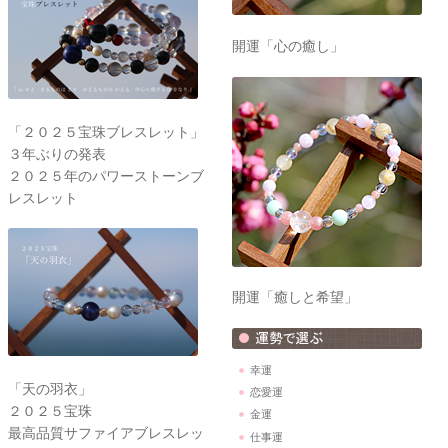
開運「心の癒し」
「２０２５宝珠ブレスレット」
３年ぶりの発表
２０２５年のパワーストーンブ
レスレット
開運「癒しと希望」
幸運
「天の羽衣」
恋愛運
２０２５宝珠
金運
最高品質サファイアブレスレッ
仕事運