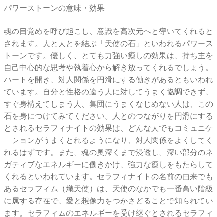
パワーストーンの意味・効果
魂の目覚めを呼び起こし、意識を高次元へと導いてくれると
されます。人と人とを結ぶ「天使の石」といわれるパワース
トーンです。優しく、とても力強い癒しの効果は、持ち主を
自己中心的な思考や執着心から解き放ってくれるでしょう。
ハートを開き、対人関係を円滑にする働きがあるともいわれ
ています。自分と性格の違う人に対してうまく協調できず、
すぐ身構えてしまう人、集団にうまくなじめない人は、この
石を身につけてみてください。人とのつながりを円滑にする
とされるセラフィナイトの効果は、どんな人でもコミュニケ
ーションがうまくとれるようになり、対人関係をよくしてく
れるはずです。また、魂の奥深くまで浸透し、深い部分のネ
ガティブなエネルギーに働きかけ、強力な癒しをもたらして
くれるといわれています。セラフィナイトの名前の由来でも
あるセラフィム（熾天使）は、天使のなかでも一番高い階級
に属する存在で、愛と想像力をつかさどることで知られてい
ます。セラフィムのエネルギーを受け継ぐとされるセラフィ