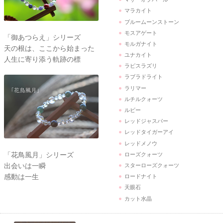
マラカイト
ブルームーンストーン
モスアゲート
「御あつらえ」シリーズ
モルガナイト
天の根は、ここから始まった
ユナカイト
人生に寄り添う軌跡の標
ラピスラズリ
ラブラドライト
ラリマー
ルチルクォーツ
ルビー
レッドジャスパー
レッドタイガーアイ
レッドメノウ
「花鳥風月」シリーズ
ローズクォーツ
出会いは一瞬
スターローズクォーツ
感動は一生
ロードナイト
天眼石
カット水晶