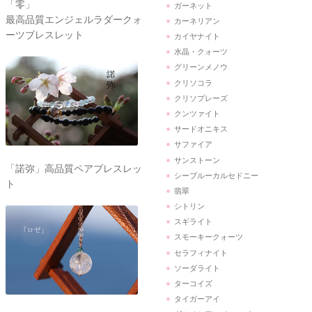
「零」
ガーネット
最高品質エンジェルラダークォ
カーネリアン
ーツブレスレット
カイヤナイト
水晶・クォーツ
グリーンメノウ
クリソコラ
クリソプレーズ
クンツァイト
サードオニキス
サファイア
サンストーン
「諾弥」高品質ペアブレスレッ
シーブルーカルセドニー
ト
翡翠
シトリン
スギライト
スモーキークォーツ
セラフィナイト
ソーダライト
ターコイズ
タイガーアイ