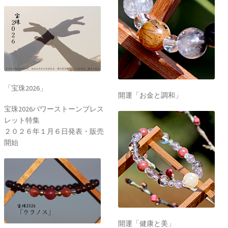
「宝珠2026」
開運「お金と調和」
宝珠2026パワーストーンブレス
レット特集
２０２６年１月６日発表・販売
開始
開運「健康と美」