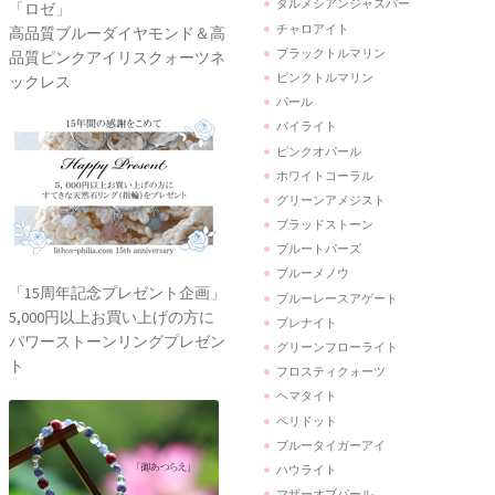
ダルメシアンジャスパー
「ロゼ」
チャロアイト
高品質ブルーダイヤモンド＆高
ブラックトルマリン
品質ピンクアイリスクォーツネ
ピンクトルマリン
ックレス
パール
パイライト
ピンクオパール
ホワイトコーラル
グリーンアメジスト
ブラッドストーン
ブルートパーズ
ブルーメノウ
「15周年記念プレゼント企画」
ブルーレースアゲート
5,000円以上お買い上げの方に
プレナイト
パワーストーンリングプレゼン
グリーンフローライト
ト
フロスティクォーツ
ヘマタイト
ペリドット
ブルータイガーアイ
ハウライト
マザーオブパール