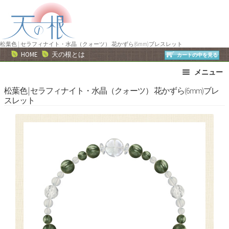
ナ
コ
ビ
ン
ゲ
テ
ー
ン
松葉色 | セラフィナイト・水晶（クォーツ） 花かずら(6mm)ブレスレット
HOME
天の根とは
カートの中を見る
シ
ツ
ョ
へ
メニュー
ン
ス
ブレスレット
ストラップ
松葉色 | セラフィナイト・水晶（クォーツ） 花かずら(6mm)ブレ
へ
キ
スレット
ネックレス
ピアス・イヤリング
ス
ッ
リング
運勢で選ぶ
キ
プ
ッ
誕生石で選ぶ
色で選ぶ
プ
干支石で選ぶ
星座石で選ぶ
石の名前で選ぶ
パワーストーン一覧