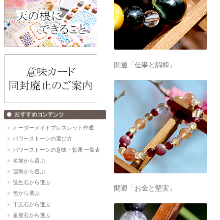
開運「仕事と調和」
オーダーメイドブレスレット作成
パワーストーンの選び方
パワーストーンの意味・効果 一覧表
名前から選ぶ
運勢から選ぶ
誕生石から選ぶ
開運「お金と堅実」
色から選ぶ
干支石から選ぶ
星座石から選ぶ