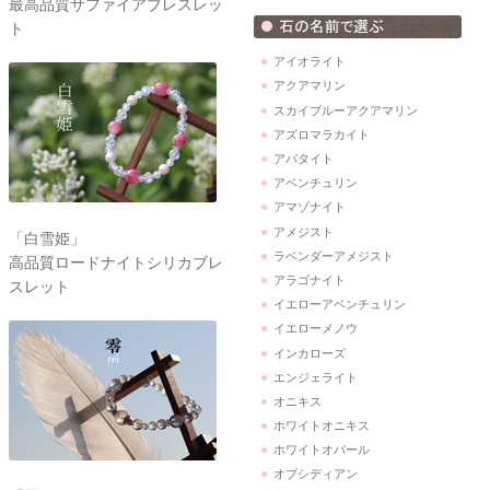
最高品質サファイアブレスレッ
ト
アイオライト
アクアマリン
スカイブルーアクアマリン
アズロマラカイト
アパタイト
アベンチュリン
アマゾナイト
アメジスト
「白雪姫」
ラベンダーアメジスト
高品質ロードナイトシリカブレ
アラゴナイト
スレット
イエローアベンチュリン
イエローメノウ
インカローズ
エンジェライト
オニキス
ホワイトオニキス
ホワイトオパール
オブシディアン