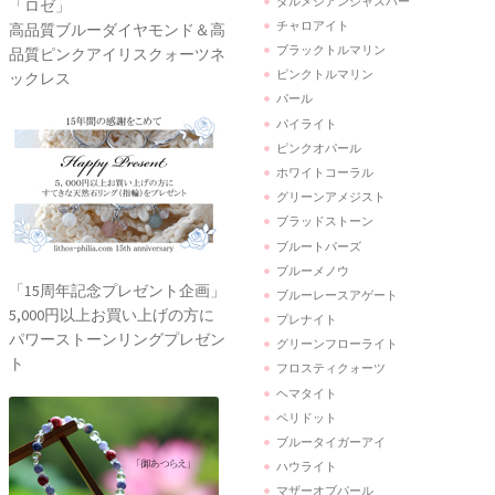
ダルメシアンジャスパー
「ロゼ」
チャロアイト
高品質ブルーダイヤモンド＆高
ブラックトルマリン
品質ピンクアイリスクォーツネ
ピンクトルマリン
ックレス
パール
パイライト
ピンクオパール
ホワイトコーラル
グリーンアメジスト
ブラッドストーン
ブルートパーズ
ブルーメノウ
「15周年記念プレゼント企画」
ブルーレースアゲート
5,000円以上お買い上げの方に
プレナイト
パワーストーンリングプレゼン
グリーンフローライト
ト
フロスティクォーツ
ヘマタイト
ペリドット
ブルータイガーアイ
ハウライト
マザーオブパール