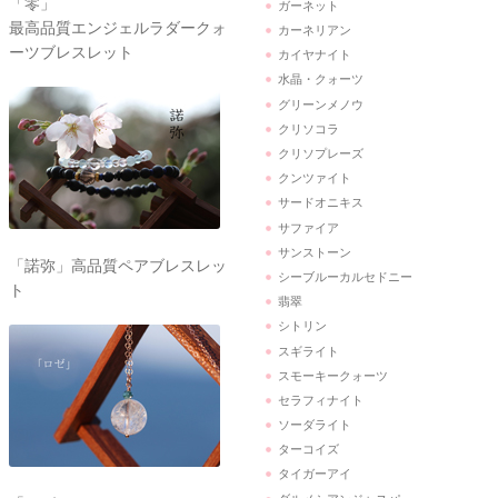
「零」
ガーネット
最高品質エンジェルラダークォ
カーネリアン
ーツブレスレット
カイヤナイト
水晶・クォーツ
グリーンメノウ
クリソコラ
クリソプレーズ
クンツァイト
サードオニキス
サファイア
サンストーン
「諾弥」高品質ペアブレスレッ
シーブルーカルセドニー
ト
翡翠
シトリン
スギライト
スモーキークォーツ
セラフィナイト
ソーダライト
ターコイズ
タイガーアイ