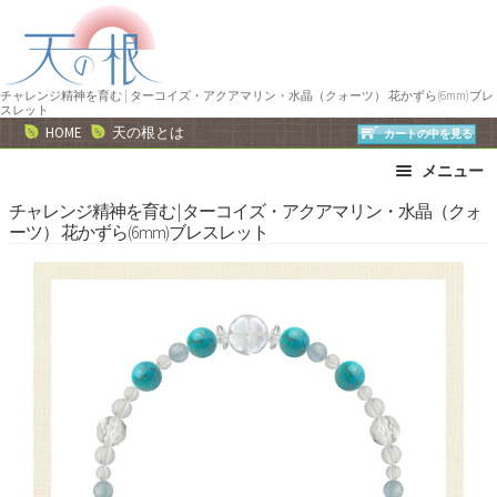
ナ
コ
ビ
ン
ゲ
テ
ー
ン
チャレンジ精神を育む | ターコイズ・アクアマリン・水晶（クォーツ） 花かずら(6mm)ブレ
スレット
シ
ツ
HOME
天の根とは
カートの中を見る
ョ
へ
メニュー
ン
ス
へ
キ
ブレスレット
ストラップ
チャレンジ精神を育む | ターコイズ・アクアマリン・水晶（クォ
ーツ） 花かずら(6mm)ブレスレット
ス
ッ
ネックレス
ピアス・イヤリング
キ
プ
リング
運勢で選ぶ
ッ
誕生石で選ぶ
色で選ぶ
プ
干支石で選ぶ
星座石で選ぶ
石の名前で選ぶ
パワーストーン一覧