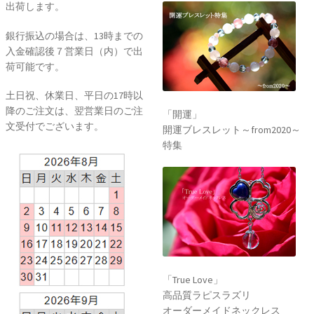
出荷します。
銀行振込の場合は、13時までの
入金確認後７営業日（内）で出
荷可能です。
土日祝、休業日、平日の17時以
降のご注文は、翌営業日のご注
「開運」
文受付でございます。
開運ブレスレット～from2020～
特集
「True Love」
高品質ラピスラズリ
オーダーメイドネックレス