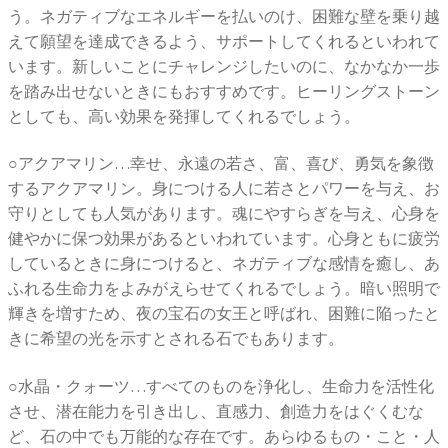
う。ネガティブなエネルギーを払いのけ、困難な壁を乗り越
えて願望を達成できるよう、サポートしてくれるといわれて
います。新しいことにチャレンジしたいのに、なかなか一歩
を踏み出せないときにもおすすめです。ヒーリングストーン
としても、高い効果を発揮してくれるでしょう。
○アクアマリン…幸せ、永遠の若さ、富、喜び、勇気を象徴
するアクアマリン。身につける人に若さとパワーを与え、お
守りとしても人気があります。魂にやすらぎを与え、心身を
健やかに保つ効果があるといわれています。心身ともに疲労
しているときに身につけると、ネガティブな感情を癒し、あ
ふれる生命力をよみがえらせてくれるでしょう。暗い照明で
輝きを増すため、夜の宝石の女王と呼ばれ、困難に陥ったと
きに希望の光を示すとされる石でもあります。
○水晶・クォーツ…すべてのものを浄化し、生命力を活性化
させ、潜在能力を引き出し、直感力、創造力をはぐくむな
ど、石の中でも万能的な存在です。あらゆるもの・こと・人