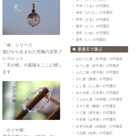
午年（うま）の守護石
未年（ひつじ）の守護石
申年（さる）の守護石
酉年（とり）の守護石
戌年（いぬ）の守護石
亥年（い）の守護石
「遊」シリーズ
遊びから生まれた究極の宝珠ブ
レスレット
おひつじ座（牡羊座）の守護石
「天の根」の真髄をここに標し
おうし座（牡牛座）の守護石
ます
ふたご座（双子座）の守護石
かに座（蟹座）の守護石
しし座（しし座）の守護石
おとめ座（乙女座）の守護石
てんびん座（天秤座）の守護石
さそり座（蠍座）の守護石
いて座（射手座）の守護石
やぎ座（山羊座）の守護石
みずがめ座（水瓶座）の守護石
「かぐや姫」
うお座（魚座）の守護石