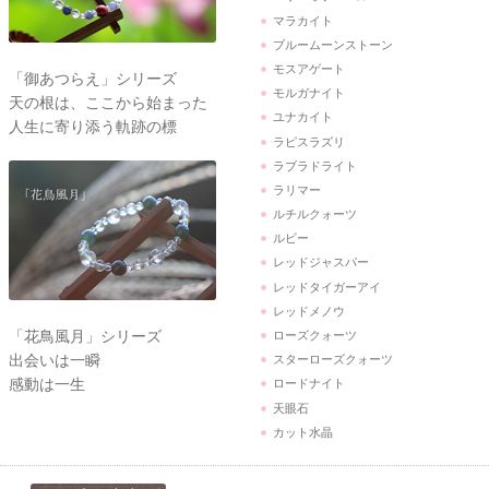
マラカイト
ブルームーンストーン
モスアゲート
「御あつらえ」シリーズ
モルガナイト
天の根は、ここから始まった
ユナカイト
人生に寄り添う軌跡の標
ラピスラズリ
ラブラドライト
ラリマー
ルチルクォーツ
ルビー
レッドジャスパー
レッドタイガーアイ
レッドメノウ
「花鳥風月」シリーズ
ローズクォーツ
出会いは一瞬
スターローズクォーツ
感動は一生
ロードナイト
天眼石
カット水晶