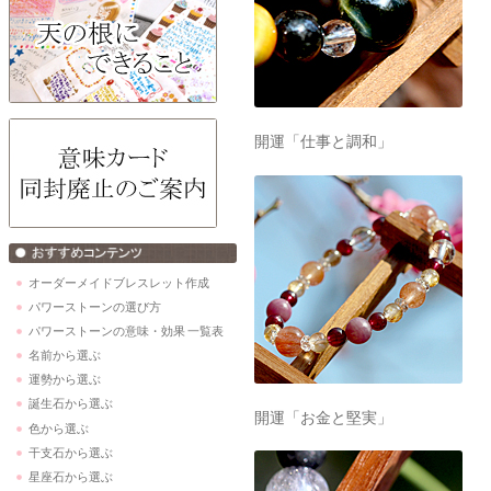
開運「仕事と調和」
オーダーメイドブレスレット作成
パワーストーンの選び方
パワーストーンの意味・効果 一覧表
名前から選ぶ
運勢から選ぶ
誕生石から選ぶ
開運「お金と堅実」
色から選ぶ
干支石から選ぶ
星座石から選ぶ