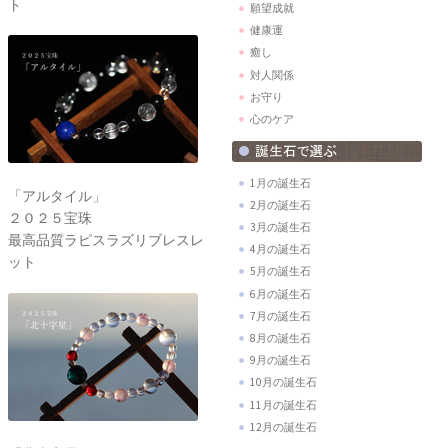
ト
願望成就
健康運
癒し
対人関係
お守り
心のケア
1月の誕生石
「アルタイル」
2月の誕生石
２０２５宝珠
3月の誕生石
最高品質ラピスラズリブレスレ
4月の誕生石
ット
5月の誕生石
6月の誕生石
7月の誕生石
8月の誕生石
9月の誕生石
10月の誕生石
11月の誕生石
12月の誕生石