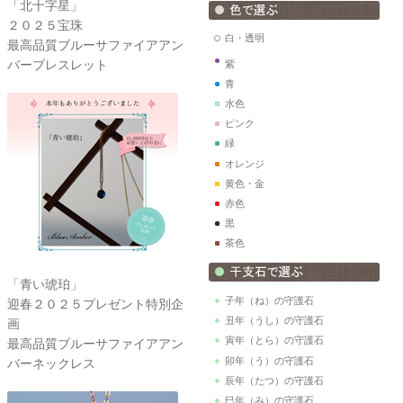
「北十字星」
２０２５宝珠
白・透明
最高品質ブルーサファイアアン
バーブレスレット
紫
青
水色
ピンク
緑
オレンジ
黄色・金
赤色
黒
茶色
「青い琥珀」
子年（ね）の守護石
迎春２０２５プレゼント特別企
丑年（うし）の守護石
画
寅年（とら）の守護石
最高品質ブルーサファイアアン
卯年（う）の守護石
バーネックレス
辰年（たつ）の守護石
巳年（み）の守護石