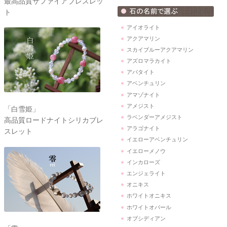
最高品質サファイアブレスレッ
ト
アイオライト
アクアマリン
スカイブルーアクアマリン
アズロマラカイト
アパタイト
アベンチュリン
アマゾナイト
アメジスト
「白雪姫」
ラベンダーアメジスト
高品質ロードナイトシリカブレ
アラゴナイト
スレット
イエローアベンチュリン
イエローメノウ
インカローズ
エンジェライト
オニキス
ホワイトオニキス
ホワイトオパール
オブシディアン