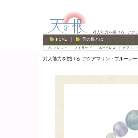
ナ
コ
ビ
ン
ゲ
テ
対人能力を授ける | ア
ー
ン
HOME
天の根とは
シ
ツ
ブレスレット
ストラップ
ネックレス
ピアス・
ョ
へ
対人能力を授ける | アクアマリン・ブルーレー
ン
ス
へ
キ
ス
ッ
キ
プ
ッ
プ