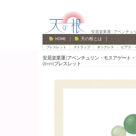
ナ
コ
ビ
ン
ゲ
テ
安居楽業運 | アベンチ
ー
ン
HOME
天の根とは
シ
ツ
ブレスレット
ストラップ
ネックレス
ピアス・
ョ
へ
安居楽業運 | アベンチュリン・モスアゲー
ン
ス
(8mm)ブレスレット
へ
キ
ス
ッ
キ
プ
ッ
プ