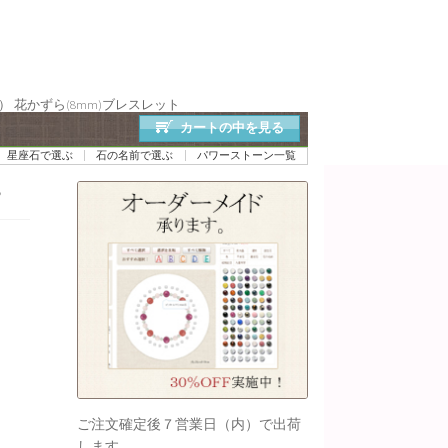
 花かずら(8mm)ブレスレット
カートの中を見る
星座石で選ぶ
石の名前で選ぶ
パワーストーン一覧
ら
ご注文確定後７営業日（内）で出荷
します。