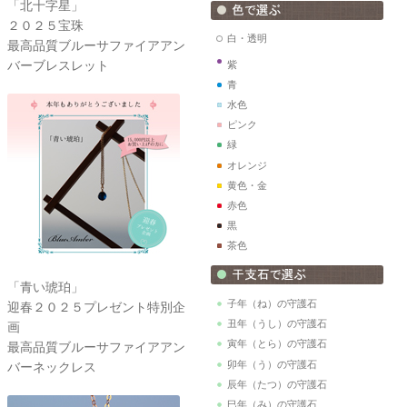
「北十字星」
２０２５宝珠
白・透明
最高品質ブルーサファイアアン
バーブレスレット
紫
青
水色
ピンク
緑
オレンジ
黄色・金
赤色
黒
茶色
「青い琥珀」
子年（ね）の守護石
迎春２０２５プレゼント特別企
丑年（うし）の守護石
画
寅年（とら）の守護石
最高品質ブルーサファイアアン
卯年（う）の守護石
バーネックレス
辰年（たつ）の守護石
巳年（み）の守護石