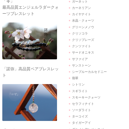
「零」
ガーネット
最高品質エンジェルラダークォ
カーネリアン
ーツブレスレット
カイヤナイト
水晶・クォーツ
グリーンメノウ
クリソコラ
クリソプレーズ
クンツァイト
サードオニキス
サファイア
サンストーン
「諾弥」高品質ペアブレスレッ
シーブルーカルセドニー
ト
翡翠
シトリン
スギライト
スモーキークォーツ
セラフィナイト
ソーダライト
ターコイズ
タイガーアイ