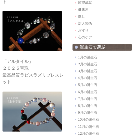
ト
願望成就
健康運
癒し
対人関係
お守り
心のケア
1月の誕生石
「アルタイル」
2月の誕生石
２０２５宝珠
3月の誕生石
最高品質ラピスラズリブレスレ
4月の誕生石
ット
5月の誕生石
6月の誕生石
7月の誕生石
8月の誕生石
9月の誕生石
10月の誕生石
11月の誕生石
12月の誕生石