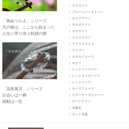
マラカイト
ブルームーンストーン
モスアゲート
「御あつらえ」シリーズ
モルガナイト
天の根は、ここから始まった
ユナカイト
人生に寄り添う軌跡の標
ラピスラズリ
ラブラドライト
ラリマー
ルチルクォーツ
ルビー
レッドジャスパー
レッドタイガーアイ
レッドメノウ
「花鳥風月」シリーズ
ローズクォーツ
出会いは一瞬
スターローズクォーツ
感動は一生
ロードナイト
天眼石
カット水晶