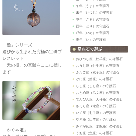
午年（うま）の守護石
未年（ひつじ）の守護石
申年（さる）の守護石
酉年（とり）の守護石
戌年（いぬ）の守護石
亥年（い）の守護石
「遊」シリーズ
遊びから生まれた究極の宝珠ブ
レスレット
おひつじ座（牡羊座）の守護石
「天の根」の真髄をここに標し
おうし座（牡牛座）の守護石
ます
ふたご座（双子座）の守護石
かに座（蟹座）の守護石
しし座（しし座）の守護石
おとめ座（乙女座）の守護石
てんびん座（天秤座）の守護石
さそり座（蠍座）の守護石
いて座（射手座）の守護石
やぎ座（山羊座）の守護石
みずがめ座（水瓶座）の守護石
「かぐや姫」
うお座（魚座）の守護石