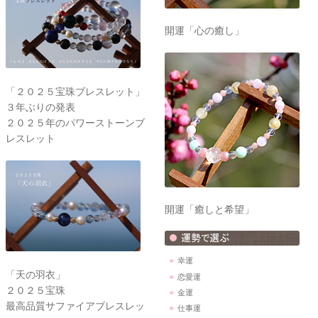
開運「心の癒し」
「２０２５宝珠ブレスレット」
３年ぶりの発表
２０２５年のパワーストーンブ
レスレット
開運「癒しと希望」
幸運
「天の羽衣」
恋愛運
２０２５宝珠
金運
最高品質サファイアブレスレッ
仕事運