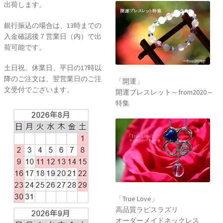
出荷します。
銀行振込の場合は、13時までの
入金確認後７営業日（内）で出
荷可能です。
土日祝、休業日、平日の17時以
降のご注文は、翌営業日のご注
「開運」
文受付でございます。
開運ブレスレット～from2020～
特集
「True Love」
高品質ラピスラズリ
オーダーメイドネックレス