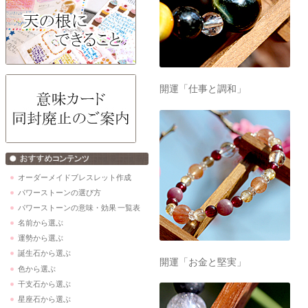
開運「仕事と調和」
オーダーメイドブレスレット作成
パワーストーンの選び方
パワーストーンの意味・効果 一覧表
名前から選ぶ
運勢から選ぶ
誕生石から選ぶ
開運「お金と堅実」
色から選ぶ
干支石から選ぶ
星座石から選ぶ