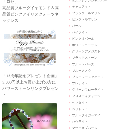
ダルメシアンジャスパー
「ロゼ」
チャロアイト
高品質ブルーダイヤモンド＆高
ブラックトルマリン
品質ピンクアイリスクォーツネ
ピンクトルマリン
ックレス
パール
パイライト
ピンクオパール
ホワイトコーラル
グリーンアメジスト
ブラッドストーン
ブルートパーズ
ブルーメノウ
「15周年記念プレゼント企画」
ブルーレースアゲート
5,000円以上お買い上げの方に
プレナイト
パワーストーンリングプレゼン
グリーンフローライト
ト
フロスティクォーツ
ヘマタイト
ペリドット
ブルータイガーアイ
ハウライト
マザーオブパール