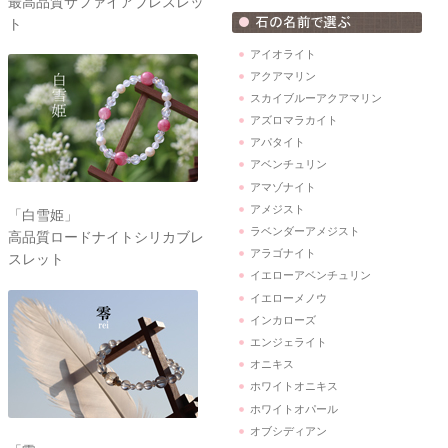
最高品質サファイアブレスレッ
ト
アイオライト
アクアマリン
スカイブルーアクアマリン
アズロマラカイト
アパタイト
アベンチュリン
アマゾナイト
アメジスト
「白雪姫」
ラベンダーアメジスト
高品質ロードナイトシリカブレ
アラゴナイト
スレット
イエローアベンチュリン
イエローメノウ
インカローズ
エンジェライト
オニキス
ホワイトオニキス
ホワイトオパール
オブシディアン