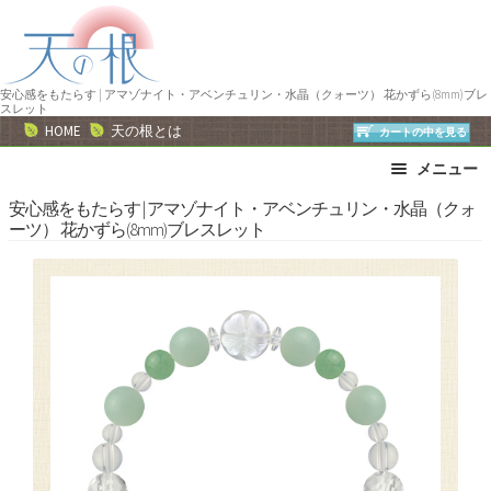
ナ
コ
ビ
ン
ゲ
テ
ー
ン
安心感をもたらす | アマゾナイト・アベンチュリン・水晶（クォーツ） 花かずら(8mm)ブレ
スレット
シ
ツ
HOME
天の根とは
カートの中を見る
ョ
へ
メニュー
ン
ス
へ
キ
ブレスレット
ストラップ
安心感をもたらす | アマゾナイト・アベンチュリン・水晶（クォ
ーツ） 花かずら(8mm)ブレスレット
ス
ッ
ネックレス
ピアス・イヤリング
キ
プ
リング
運勢で選ぶ
ッ
誕生石で選ぶ
色で選ぶ
プ
干支石で選ぶ
星座石で選ぶ
石の名前で選ぶ
パワーストーン一覧