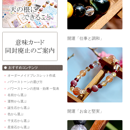
開運「仕事と調和」
オーダーメイドブレスレット作成
パワーストーンの選び方
パワーストーンの意味・効果 一覧表
名前から選ぶ
運勢から選ぶ
誕生石から選ぶ
開運「お金と堅実」
色から選ぶ
干支石から選ぶ
星座石から選ぶ