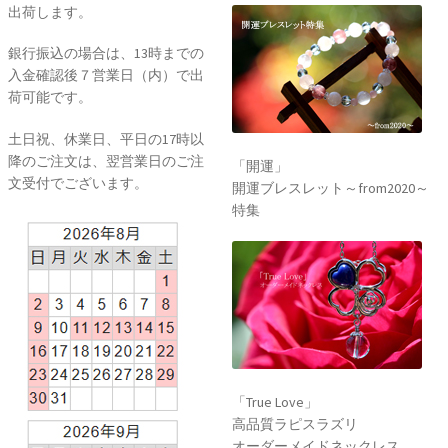
出荷します。
銀行振込の場合は、13時までの
入金確認後７営業日（内）で出
荷可能です。
土日祝、休業日、平日の17時以
降のご注文は、翌営業日のご注
「開運」
文受付でございます。
開運ブレスレット～from2020～
特集
「True Love」
高品質ラピスラズリ
オーダーメイドネックレス