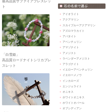
最高品質サファイアブレスレッ
ト
アイオライト
アクアマリン
スカイブルーアクアマリン
アズロマラカイト
アパタイト
アベンチュリン
アマゾナイト
アメジスト
「白雪姫」
ラベンダーアメジスト
高品質ロードナイトシリカブレ
アラゴナイト
スレット
イエローアベンチュリン
イエローメノウ
インカローズ
エンジェライト
オニキス
ホワイトオニキス
ホワイトオパール
オブシディアン