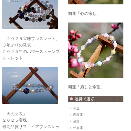
開運「心の癒し」
「２０２５宝珠ブレスレット」
３年ぶりの発表
２０２５年のパワーストーンブ
レスレット
開運「癒しと希望」
幸運
「天の羽衣」
恋愛運
２０２５宝珠
金運
最高品質サファイアブレスレッ
仕事運