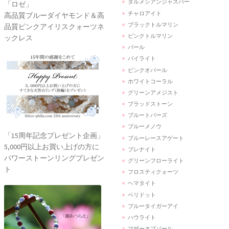
ダルメシアンジャスパー
「ロゼ」
チャロアイト
高品質ブルーダイヤモンド＆高
ブラックトルマリン
品質ピンクアイリスクォーツネ
ピンクトルマリン
ックレス
パール
パイライト
ピンクオパール
ホワイトコーラル
グリーンアメジスト
ブラッドストーン
ブルートパーズ
ブルーメノウ
「15周年記念プレゼント企画」
ブルーレースアゲート
5,000円以上お買い上げの方に
プレナイト
パワーストーンリングプレゼン
グリーンフローライト
ト
フロスティクォーツ
ヘマタイト
ペリドット
ブルータイガーアイ
ハウライト
マザーオブパール