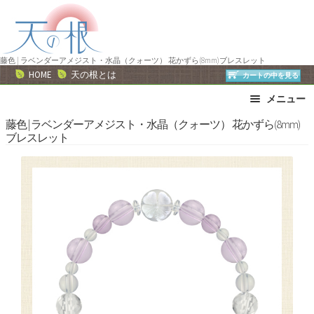
ナ
コ
ビ
ン
ゲ
テ
ー
ン
藤色 | ラベンダーアメジスト・水晶（クォーツ） 花かずら(8mm)ブレスレット
HOME
天の根とは
カートの中を見る
シ
ツ
ョ
へ
メニュー
ン
ス
ブレスレット
ストラップ
藤色 | ラベンダーアメジスト・水晶（クォーツ） 花かずら(8mm)
へ
キ
ブレスレット
ネックレス
ピアス・イヤリング
ス
ッ
リング
運勢で選ぶ
キ
プ
ッ
誕生石で選ぶ
色で選ぶ
プ
干支石で選ぶ
星座石で選ぶ
石の名前で選ぶ
パワーストーン一覧