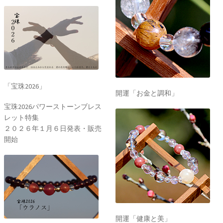
「宝珠2026」
開運「お金と調和」
宝珠2026パワーストーンブレス
レット特集
２０２６年１月６日発表・販売
開始
開運「健康と美」