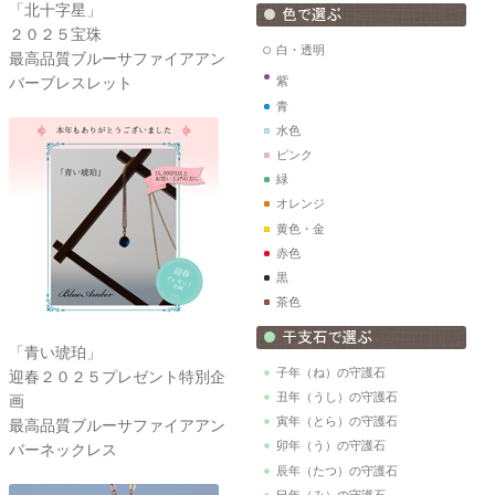
「北十字星」
２０２５宝珠
白・透明
最高品質ブルーサファイアアン
バーブレスレット
紫
青
水色
ピンク
緑
オレンジ
黄色・金
赤色
黒
茶色
「青い琥珀」
子年（ね）の守護石
迎春２０２５プレゼント特別企
丑年（うし）の守護石
画
寅年（とら）の守護石
最高品質ブルーサファイアアン
卯年（う）の守護石
バーネックレス
辰年（たつ）の守護石
巳年（み）の守護石