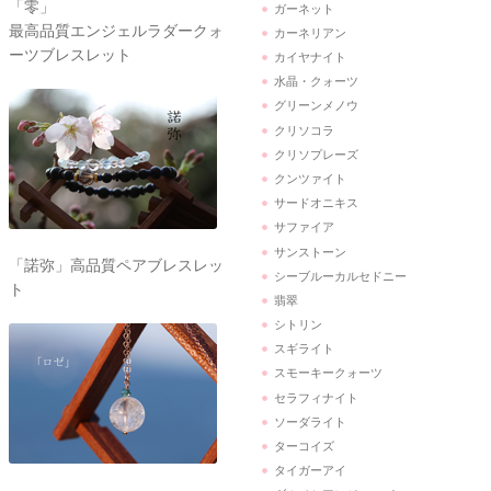
「零」
ガーネット
最高品質エンジェルラダークォ
カーネリアン
ーツブレスレット
カイヤナイト
水晶・クォーツ
グリーンメノウ
クリソコラ
クリソプレーズ
クンツァイト
サードオニキス
サファイア
サンストーン
「諾弥」高品質ペアブレスレッ
シーブルーカルセドニー
ト
翡翠
シトリン
スギライト
スモーキークォーツ
セラフィナイト
ソーダライト
ターコイズ
タイガーアイ