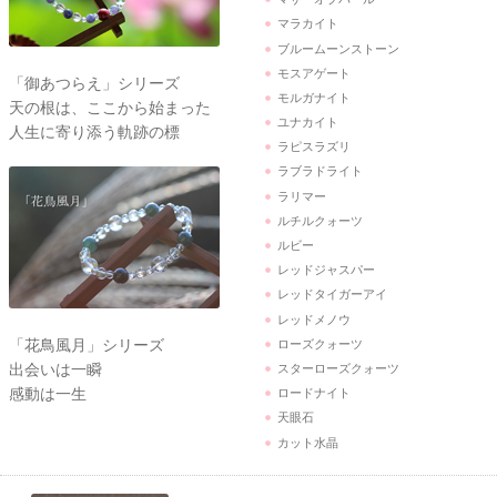
マラカイト
ブルームーンストーン
モスアゲート
「御あつらえ」シリーズ
モルガナイト
天の根は、ここから始まった
ユナカイト
人生に寄り添う軌跡の標
ラピスラズリ
ラブラドライト
ラリマー
ルチルクォーツ
ルビー
レッドジャスパー
レッドタイガーアイ
レッドメノウ
「花鳥風月」シリーズ
ローズクォーツ
出会いは一瞬
スターローズクォーツ
感動は一生
ロードナイト
天眼石
カット水晶