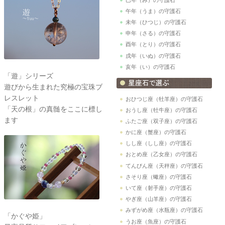
午年（うま）の守護石
未年（ひつじ）の守護石
申年（さる）の守護石
酉年（とり）の守護石
戌年（いぬ）の守護石
亥年（い）の守護石
「遊」シリーズ
遊びから生まれた究極の宝珠ブ
レスレット
おひつじ座（牡羊座）の守護石
「天の根」の真髄をここに標し
おうし座（牡牛座）の守護石
ます
ふたご座（双子座）の守護石
かに座（蟹座）の守護石
しし座（しし座）の守護石
おとめ座（乙女座）の守護石
てんびん座（天秤座）の守護石
さそり座（蠍座）の守護石
いて座（射手座）の守護石
やぎ座（山羊座）の守護石
みずがめ座（水瓶座）の守護石
「かぐや姫」
うお座（魚座）の守護石