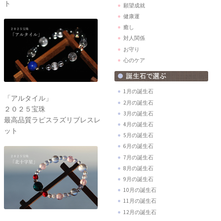
ト
願望成就
健康運
癒し
対人関係
お守り
心のケア
1月の誕生石
「アルタイル」
2月の誕生石
２０２５宝珠
3月の誕生石
最高品質ラピスラズリブレスレ
4月の誕生石
ット
5月の誕生石
6月の誕生石
7月の誕生石
8月の誕生石
9月の誕生石
10月の誕生石
11月の誕生石
12月の誕生石