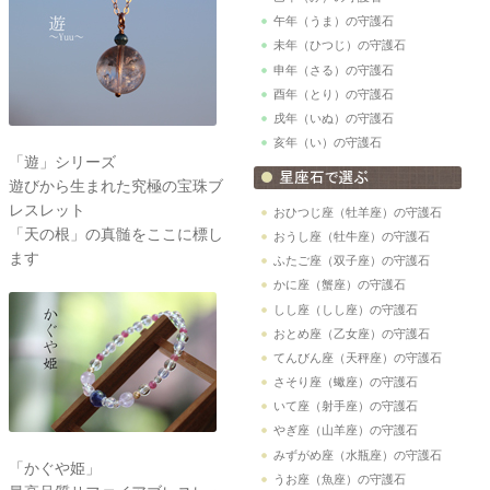
午年（うま）の守護石
未年（ひつじ）の守護石
申年（さる）の守護石
酉年（とり）の守護石
戌年（いぬ）の守護石
亥年（い）の守護石
「遊」シリーズ
遊びから生まれた究極の宝珠ブ
レスレット
おひつじ座（牡羊座）の守護石
「天の根」の真髄をここに標し
おうし座（牡牛座）の守護石
ます
ふたご座（双子座）の守護石
かに座（蟹座）の守護石
しし座（しし座）の守護石
おとめ座（乙女座）の守護石
てんびん座（天秤座）の守護石
さそり座（蠍座）の守護石
いて座（射手座）の守護石
やぎ座（山羊座）の守護石
みずがめ座（水瓶座）の守護石
「かぐや姫」
うお座（魚座）の守護石