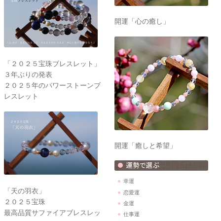
開運「心の癒し」
「２０２５宝珠ブレスレット」
３年ぶりの発表
２０２５年のパワーストーンブ
レスレット
開運「癒しと希望」
幸運
「天の羽衣」
恋愛運
２０２５宝珠
金運
最高品質サファイアブレスレッ
仕事運