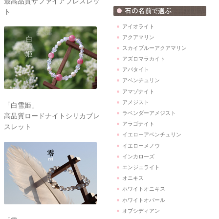
最高品質サファイアブレスレッ
ト
アイオライト
アクアマリン
スカイブルーアクアマリン
アズロマラカイト
アパタイト
アベンチュリン
アマゾナイト
アメジスト
「白雪姫」
ラベンダーアメジスト
高品質ロードナイトシリカブレ
アラゴナイト
スレット
イエローアベンチュリン
イエローメノウ
インカローズ
エンジェライト
オニキス
ホワイトオニキス
ホワイトオパール
オブシディアン