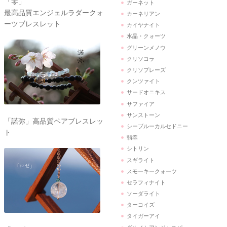
「零」
ガーネット
最高品質エンジェルラダークォ
カーネリアン
ーツブレスレット
カイヤナイト
水晶・クォーツ
グリーンメノウ
クリソコラ
クリソプレーズ
クンツァイト
サードオニキス
サファイア
サンストーン
「諾弥」高品質ペアブレスレッ
シーブルーカルセドニー
ト
翡翠
シトリン
スギライト
スモーキークォーツ
セラフィナイト
ソーダライト
ターコイズ
タイガーアイ