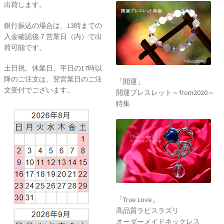
出荷します。
銀行振込の場合は、13時までの
入金確認後７営業日（内）で出
荷可能です。
土日祝、休業日、平日の17時以
降のご注文は、翌営業日のご注
「開運」
文受付でございます。
開運ブレスレット～from2020～
特集
「True Love」
高品質ラピスラズリ
オーダーメイドネックレス