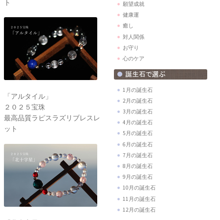
ト
願望成就
健康運
癒し
対人関係
お守り
心のケア
1月の誕生石
「アルタイル」
2月の誕生石
２０２５宝珠
3月の誕生石
最高品質ラピスラズリブレスレ
4月の誕生石
ット
5月の誕生石
6月の誕生石
7月の誕生石
8月の誕生石
9月の誕生石
10月の誕生石
11月の誕生石
12月の誕生石