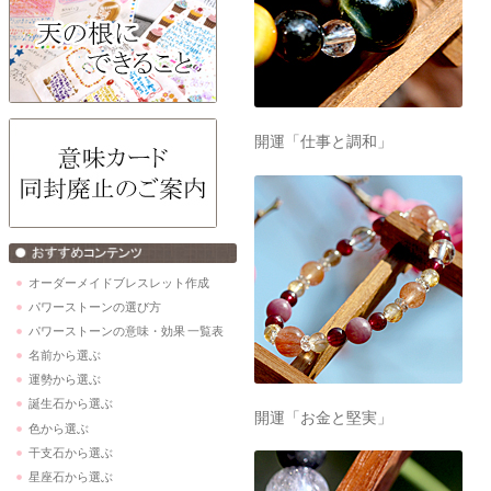
開運「仕事と調和」
オーダーメイドブレスレット作成
パワーストーンの選び方
パワーストーンの意味・効果 一覧表
名前から選ぶ
運勢から選ぶ
誕生石から選ぶ
開運「お金と堅実」
色から選ぶ
干支石から選ぶ
星座石から選ぶ