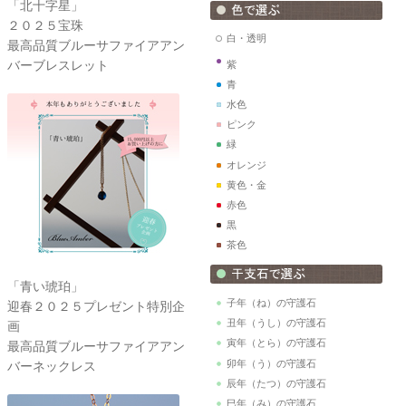
「北十字星」
２０２５宝珠
白・透明
最高品質ブルーサファイアアン
バーブレスレット
紫
青
水色
ピンク
緑
オレンジ
黄色・金
赤色
黒
茶色
「青い琥珀」
子年（ね）の守護石
迎春２０２５プレゼント特別企
丑年（うし）の守護石
画
寅年（とら）の守護石
最高品質ブルーサファイアアン
卯年（う）の守護石
バーネックレス
辰年（たつ）の守護石
巳年（み）の守護石