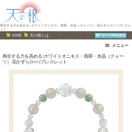
ナ
コ
ビ
ン
ゲ
テ
ー
ン
再生する力を高める | ホワイトオニキス・翡翠・水晶（クォーツ） 花かずら(8mm)ブレスレ
ット
シ
ツ
HOME
天の根とは
カートの中を見る
ョ
へ
メニュー
ン
ス
へ
キ
ブレスレット
ストラップ
再生する力を高める | ホワイトオニキス・翡翠・水晶（クォー
ツ） 花かずら(8mm)ブレスレット
ス
ッ
ネックレス
ピアス・イヤリング
キ
プ
リング
運勢で選ぶ
ッ
誕生石で選ぶ
色で選ぶ
プ
干支石で選ぶ
星座石で選ぶ
石の名前で選ぶ
パワーストーン一覧