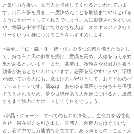
と集中力を養い、意志力を強化してくれるといわれていま
す。自己主張を貫き、一度決めたことを最後までやりとげる
ようにサポートしてくれるでしょう。人に影響されやすい人
や、物事が中途半端になりがちな人は、オニキスのアクセサ
リーをいつも身につけることをおすすめします。
○翡翠…「仁・義・礼・智・信」の５つの徳を備えた石とし
て、持ち主に天の叡智を授け、意識を高め、人徳を与える効
果があるといいます。また、翡翠は、冷静さや忍耐力を養う
効果があるともいわれています。悪夢を見やすい人や、逆境
が続いている人にも、魔よけのお守りとして、おすすめのパ
ワーストーンです。翡翠は、あらゆる障害から持ち主を保護
するとされるため、夢や目標がある人が身につけると、達成
するまで強力にサポートしてくれるでしょう。
○水晶・クォーツ…すべてのものを浄化し、生命力を活性化
させ、潜在能力を引き出し、直感力、創造力をはぐくむな
ど、石の中でも万能的な存在です。あらゆるもの・こと・人