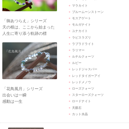
マラカイト
ブルームーンストーン
モスアゲート
「御あつらえ」シリーズ
モルガナイト
天の根は、ここから始まった
ユナカイト
人生に寄り添う軌跡の標
ラピスラズリ
ラブラドライト
ラリマー
ルチルクォーツ
ルビー
レッドジャスパー
レッドタイガーアイ
レッドメノウ
「花鳥風月」シリーズ
ローズクォーツ
出会いは一瞬
スターローズクォーツ
感動は一生
ロードナイト
天眼石
カット水晶