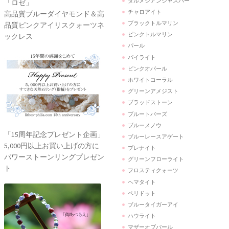
ダルメシアンジャスパー
「ロゼ」
チャロアイト
高品質ブルーダイヤモンド＆高
ブラックトルマリン
品質ピンクアイリスクォーツネ
ピンクトルマリン
ックレス
パール
パイライト
ピンクオパール
ホワイトコーラル
グリーンアメジスト
ブラッドストーン
ブルートパーズ
ブルーメノウ
「15周年記念プレゼント企画」
ブルーレースアゲート
5,000円以上お買い上げの方に
プレナイト
パワーストーンリングプレゼン
グリーンフローライト
ト
フロスティクォーツ
ヘマタイト
ペリドット
ブルータイガーアイ
ハウライト
マザーオブパール