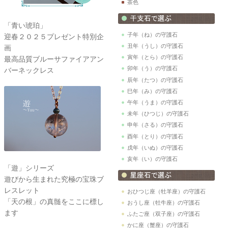
茶色
「青い琥珀」
子年（ね）の守護石
迎春２０２５プレゼント特別企
丑年（うし）の守護石
画
寅年（とら）の守護石
最高品質ブルーサファイアアン
卯年（う）の守護石
バーネックレス
辰年（たつ）の守護石
巳年（み）の守護石
午年（うま）の守護石
未年（ひつじ）の守護石
申年（さる）の守護石
酉年（とり）の守護石
戌年（いぬ）の守護石
亥年（い）の守護石
「遊」シリーズ
遊びから生まれた究極の宝珠ブ
レスレット
おひつじ座（牡羊座）の守護石
「天の根」の真髄をここに標し
おうし座（牡牛座）の守護石
ます
ふたご座（双子座）の守護石
かに座（蟹座）の守護石