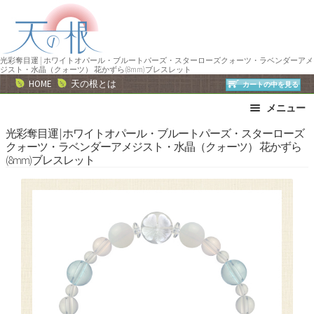
ナ
コ
ビ
ン
ゲ
テ
ー
ン
光彩奪目運 | ホワイトオパール・ブルートパーズ・スターローズクォーツ・ラベンダーアメ
ジスト・水晶（クォーツ） 花かずら(8mm)ブレスレット
シ
ツ
HOME
天の根とは
カートの中を見る
ョ
へ
メニュー
ン
ス
へ
キ
ブレスレット
ストラップ
光彩奪目運 | ホワイトオパール・ブルートパーズ・スターローズ
クォーツ・ラベンダーアメジスト・水晶（クォーツ） 花かずら
ス
ッ
ネックレス
ピアス・イヤリング
(8mm)ブレスレット
キ
プ
リング
運勢で選ぶ
ッ
誕生石で選ぶ
色で選ぶ
プ
干支石で選ぶ
星座石で選ぶ
石の名前で選ぶ
パワーストーン一覧