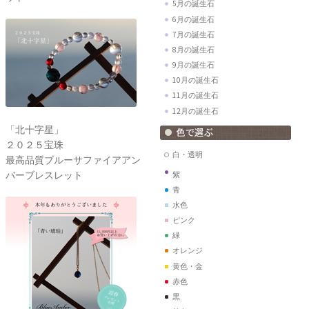
5月の誕生石
6月の誕生石
7月の誕生石
8月の誕生石
9月の誕生石
10月の誕生石
11月の誕生石
12月の誕生石
「北十字星」
２０２５宝珠
白・透明
最高品質ブルーサファイアアン
バーブレスレット
紫
青
水色
ピンク
緑
オレンジ
黄色・金
赤色
黒