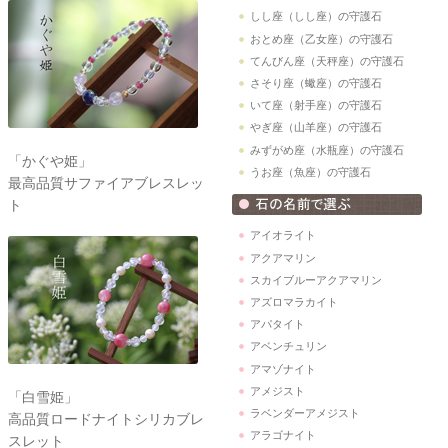
しし座（しし座）の守護石
おとめ座（乙女座）の守護石
てんびん座（天秤座）の守護石
さそり座（蠍座）の守護石
いて座（射手座）の守護石
やぎ座（山羊座）の守護石
みずがめ座（水瓶座）の守護石
「かぐや姫」
うお座（魚座）の守護石
最高品質サファイアブレスレッ
ト
アイオライト
アクアマリン
スカイブルーアクアマリン
アズロマラカイト
アパタイト
アベンチュリン
アマゾナイト
アメジスト
「白雪姫」
ラベンダーアメジスト
高品質ロードナイトシリカブレ
アラゴナイト
スレット