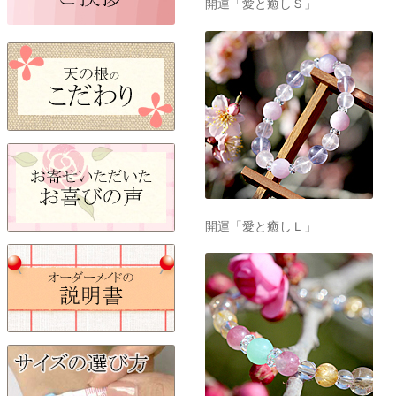
開運「愛と癒しＳ」
開運「愛と癒しＬ」