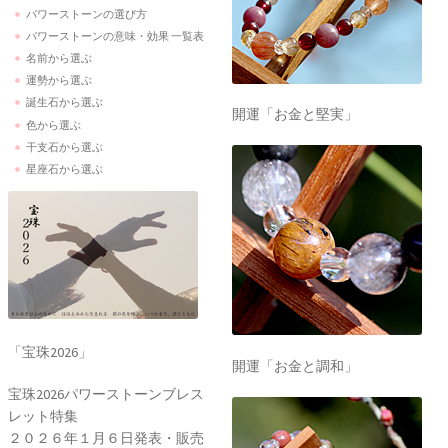
パワーストーンの選び方
パワーストーンの意味・効果 一覧表
名前から選ぶ
運勢から選ぶ
誕生石から選ぶ
開運「お金と堅実」
色から選ぶ
干支石から選ぶ
星座石から選ぶ
「宝珠2026」
開運「お金と調和」
宝珠2026パワーストーンブレス
レット特集
２０２６年１月６日発表・販売