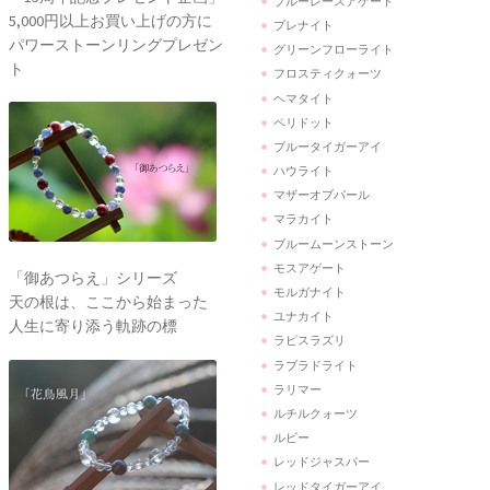
ブルーレースアゲート
5,000円以上お買い上げの方に
プレナイト
パワーストーンリングプレゼン
グリーンフローライト
ト
フロスティクォーツ
ヘマタイト
ペリドット
ブルータイガーアイ
ハウライト
マザーオブパール
マラカイト
ブルームーンストーン
モスアゲート
「御あつらえ」シリーズ
モルガナイト
天の根は、ここから始まった
ユナカイト
人生に寄り添う軌跡の標
ラピスラズリ
ラブラドライト
ラリマー
ルチルクォーツ
ルビー
レッドジャスパー
レッドタイガーアイ