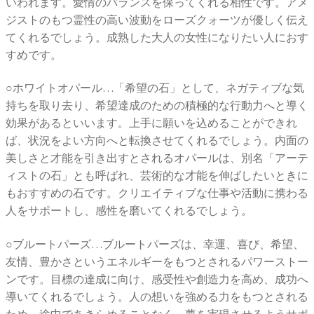
いわれます。愛情のバランスを保ってくれる相性です。アメ
ジストのもつ霊性の高い波動をローズクォーツが優しく伝え
てくれるでしょう。成熟した大人の女性になりたい人におす
すめです。
○ホワイトオパール…「希望の石」として、ネガティブな気
持ちを取り去り、希望達成のための積極的な行動力へと導く
効果があるといいます。上手に願いを込めることができれ
ば、状況をよい方向へと転換させてくれるでしょう。内面の
美しさと才能を引き出すとされるオパールは、別名「アーテ
ィストの石」とも呼ばれ、芸術的な才能を伸ばしたいときに
もおすすめの石です。クリエイティブな仕事や活動に携わる
人をサポートし、感性を磨いてくれるでしょう。
○ブルートパーズ…ブルートパーズは、幸運、喜び、希望、
友情、豊かさというエネルギーをもつとされるパワーストー
ンです。目標の達成に向け、感受性や創造力を高め、成功へ
導いてくれるでしょう。人の想いを強める力をもつとされる
ため、途中であきらめることなく、夢を実現させるようサポ