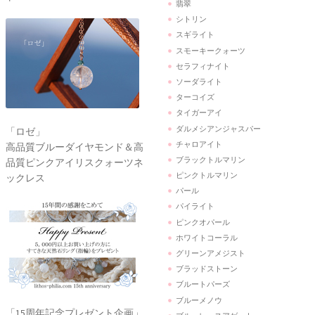
翡翠
シトリン
スギライト
スモーキークォーツ
セラフィナイト
ソーダライト
ターコイズ
タイガーアイ
ダルメシアンジャスパー
「ロゼ」
チャロアイト
高品質ブルーダイヤモンド＆高
ブラックトルマリン
品質ピンクアイリスクォーツネ
ピンクトルマリン
ックレス
パール
パイライト
ピンクオパール
ホワイトコーラル
グリーンアメジスト
ブラッドストーン
ブルートパーズ
ブルーメノウ
「15周年記念プレゼント企画」