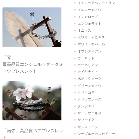
イエローアベンチュリン
イエローメノウ
インカローズ
エンジェライト
オニキス
ホワイトオニキス
ホワイトオパール
オブシディアン
「零」
ガーネット
最高品質エンジェルラダークォ
カーネリアン
ーツブレスレット
カイヤナイト
水晶・クォーツ
グリーンメノウ
クリソコラ
クリソプレーズ
クンツァイト
サードオニキス
サファイア
サンストーン
「諾弥」高品質ペアブレスレッ
シーブルーカルセドニー
ト