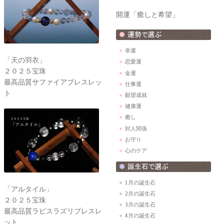
開運「癒しと希望」
幸運
「天の羽衣」
恋愛運
２０２５宝珠
金運
最高品質サファイアブレスレッ
仕事運
ト
願望成就
健康運
癒し
対人関係
お守り
心のケア
1月の誕生石
「アルタイル」
2月の誕生石
２０２５宝珠
3月の誕生石
最高品質ラピスラズリブレスレ
4月の誕生石
ット