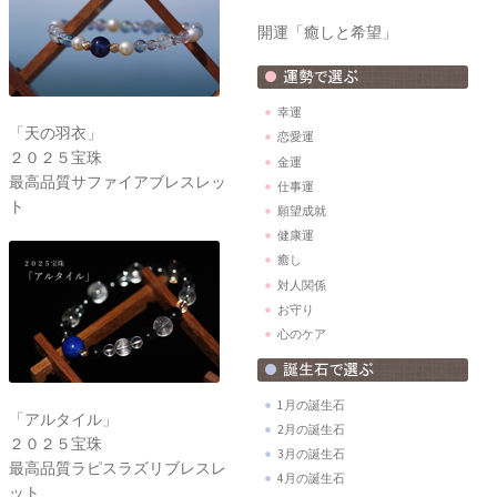
開運「癒しと希望」
幸運
「天の羽衣」
恋愛運
２０２５宝珠
金運
最高品質サファイアブレスレッ
仕事運
ト
願望成就
健康運
癒し
対人関係
お守り
心のケア
1月の誕生石
「アルタイル」
2月の誕生石
２０２５宝珠
3月の誕生石
最高品質ラピスラズリブレスレ
4月の誕生石
ット