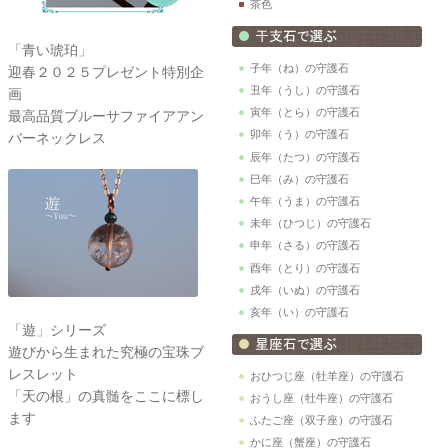
茶色
「青い琥珀」
子年（ね）の守護石
迎春２０２５プレゼント特別企
丑年（うし）の守護石
画
寅年（とら）の守護石
最高品質ブルーサファイアアン
卯年（う）の守護石
バーネックレス
辰年（たつ）の守護石
巳年（み）の守護石
午年（うま）の守護石
未年（ひつじ）の守護石
申年（さる）の守護石
酉年（とり）の守護石
戌年（いぬ）の守護石
亥年（い）の守護石
「遊」シリーズ
遊びから生まれた究極の宝珠ブ
レスレット
おひつじ座（牡羊座）の守護石
「天の根」の真髄をここに標し
おうし座（牡牛座）の守護石
ます
ふたご座（双子座）の守護石
かに座（蟹座）の守護石