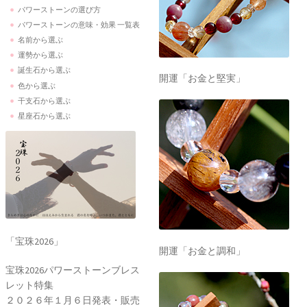
パワーストーンの選び方
パワーストーンの意味・効果 一覧表
名前から選ぶ
運勢から選ぶ
誕生石から選ぶ
開運「お金と堅実」
色から選ぶ
干支石から選ぶ
星座石から選ぶ
「宝珠2026」
開運「お金と調和」
宝珠2026パワーストーンブレス
レット特集
２０２６年１月６日発表・販売