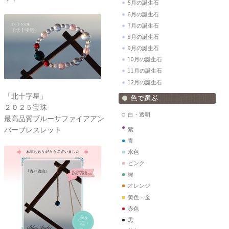
5月の誕生石
6月の誕生石
7月の誕生石
8月の誕生石
9月の誕生石
10月の誕生石
11月の誕生石
12月の誕生石
「北十字星」
２０２５宝珠
白・透明
最高品質ブルーサファイアアン
バーブレスレット
紫
青
水色
ピンク
緑
オレンジ
黄色・金
赤色
黒