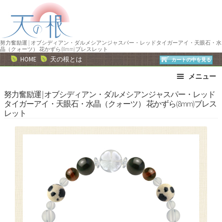
ナ
コ
ビ
ン
ゲ
テ
ー
ン
努力奮励運 | オブシディアン・ダルメシアンジャスパー・レッドタイガーアイ・天眼石・水
晶（クォーツ） 花かずら(8mm)ブレスレット
シ
ツ
HOME
天の根とは
カートの中を見る
ョ
へ
メニュー
ン
ス
へ
キ
ブレスレット
ストラップ
努力奮励運 | オブシディアン・ダルメシアンジャスパー・レッド
タイガーアイ・天眼石・水晶（クォーツ） 花かずら(8mm)ブレス
ス
ッ
ネックレス
ピアス・イヤリング
レット
キ
プ
リング
運勢で選ぶ
ッ
誕生石で選ぶ
色で選ぶ
プ
干支石で選ぶ
星座石で選ぶ
石の名前で選ぶ
パワーストーン一覧