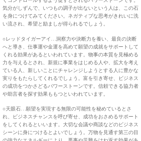
気分がしずんで、いつもの調子が出ないという人は、この石
を身につけてみてください。ネガティブな思考がきれいに洗
い流され、希望と励ましが得られるでしょう。
○レッドタイガーアイ…洞察力や決断力を養い、最良の決断
へと導き、仕事運や金運を高めて願望の成就をサポートして
くれる効果があるといわれています。物事の本質を見極める
力を与えるとされ、新規に事業をはじめる人や、拡大を考え
ている人、新しいことにチャレンジしようとする人に豊かな
実りをもたらしてくれるでしょう。富を引き寄せ、ビジネス
の成功をつかさどるパワーストーンです。信頼できる協力者
や助言者を探す効果ももつといわれています。
○天眼石…願望を実現する無限の可能性を秘めているとさ
れ、ビジネスチャンスを呼び寄せ、成功をおさめるサポート
をしてくれるといいます。大切な会議や商談などのビジネス
シーンに身につけるとよいでしょう。万物を見通す第三の目
の強力なエネルギーにより、悪事や災難をはね返す効果があ