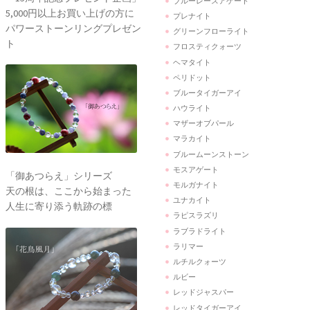
ブルーレースアゲート
5,000円以上お買い上げの方に
プレナイト
パワーストーンリングプレゼン
グリーンフローライト
ト
フロスティクォーツ
ヘマタイト
ペリドット
ブルータイガーアイ
ハウライト
マザーオブパール
マラカイト
ブルームーンストーン
モスアゲート
「御あつらえ」シリーズ
モルガナイト
天の根は、ここから始まった
ユナカイト
人生に寄り添う軌跡の標
ラピスラズリ
ラブラドライト
ラリマー
ルチルクォーツ
ルビー
レッドジャスパー
レッドタイガーアイ