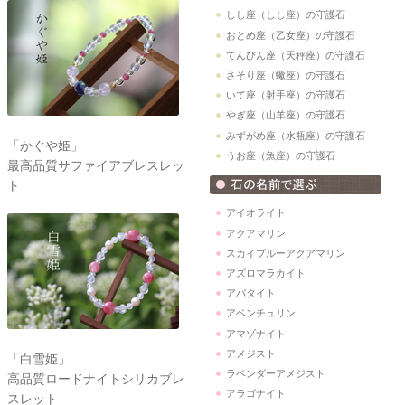
しし座（しし座）の守護石
おとめ座（乙女座）の守護石
てんびん座（天秤座）の守護石
さそり座（蠍座）の守護石
いて座（射手座）の守護石
やぎ座（山羊座）の守護石
みずがめ座（水瓶座）の守護石
「かぐや姫」
うお座（魚座）の守護石
最高品質サファイアブレスレッ
ト
アイオライト
アクアマリン
スカイブルーアクアマリン
アズロマラカイト
アパタイト
アベンチュリン
アマゾナイト
アメジスト
「白雪姫」
ラベンダーアメジスト
高品質ロードナイトシリカブレ
アラゴナイト
スレット