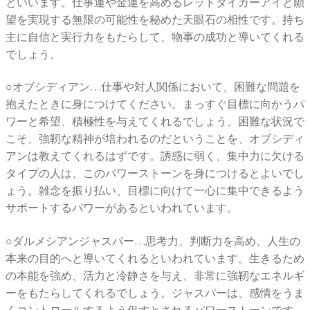
といいます。仕事運や金運を高めるレッドタイガーアイと願
望を実現する無限の可能性を秘めた天眼石の相性です。持ち
主に自信と実行力をもたらして、物事の成功と導いてくれる
でしょう。
○オブシディアン…仕事や対人関係において、困難な問題を
抱えたときに身につけてください。まっすぐ目標に向かうパ
ワーと希望、積極性を与えてくれるでしょう。困難な状況で
こそ、強靭な精神が培われるのだということを、オブシディ
アンは教えてくれるはずです。誘惑に弱く、集中力に欠ける
タイプの人は、このパワーストーンを身につけるとよいでし
ょう。雑念を振り払い、目標に向けて一心に集中できるよう
サポートするパワーがあるといわれています。
○ダルメシアンジャスパー…思考力、判断力を高め、人生の
本来の目的へと導いてくれるといわれています。生きるため
の本能を強め、活力と冷静さを与え、非常に強靭なエネルギ
ーをもたらしてくれるでしょう。ジャスパーは、感情をうま
くコントロールするよう促すとされるパワーストーンです。