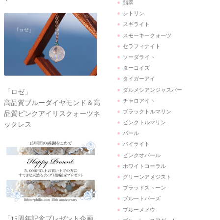
翡翠
シトリン
スギライト
スモーキークォーツ
セラフィナイト
ソーダライト
ターコイズ
タイガーアイ
ダルメシアンジャスパー
「ロゼ」
チャロアイト
高品質ブルーダイヤモンド＆高
ブラックトルマリン
品質ピンクアイリスクォーツネ
ピンクトルマリン
ックレス
パール
パイライト
ピンクオパール
ホワイトコーラル
グリーンアメジスト
ブラッドストーン
ブルートパーズ
ブルーメノウ
「15周年記念プレゼント企画」