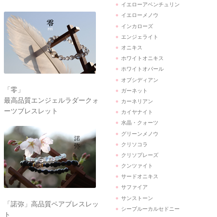
イエローアベンチュリン
イエローメノウ
インカローズ
エンジェライト
オニキス
ホワイトオニキス
ホワイトオパール
オブシディアン
「零」
ガーネット
最高品質エンジェルラダークォ
カーネリアン
ーツブレスレット
カイヤナイト
水晶・クォーツ
グリーンメノウ
クリソコラ
クリソプレーズ
クンツァイト
サードオニキス
サファイア
サンストーン
「諾弥」高品質ペアブレスレッ
シーブルーカルセドニー
ト