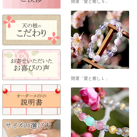
開運「愛と癒しＳ」
開運「愛と癒しＬ」