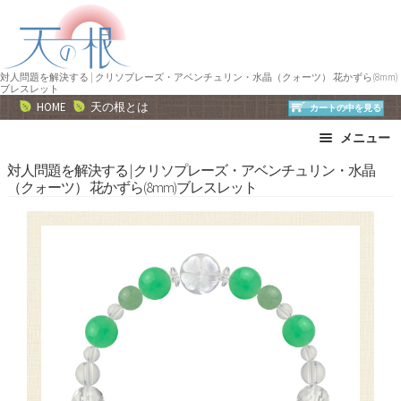
ナ
コ
ビ
ン
ゲ
テ
ー
ン
対人問題を解決する | クリソプレーズ・アベンチュリン・水晶（クォーツ） 花かずら(8mm)
ブレスレット
シ
ツ
HOME
天の根とは
カートの中を見る
ョ
へ
メニュー
ン
ス
へ
キ
ブレスレット
ストラップ
対人問題を解決する | クリソプレーズ・アベンチュリン・水晶
（クォーツ） 花かずら(8mm)ブレスレット
ス
ッ
ネックレス
ピアス・イヤリング
キ
プ
リング
運勢で選ぶ
ッ
誕生石で選ぶ
色で選ぶ
プ
干支石で選ぶ
星座石で選ぶ
石の名前で選ぶ
パワーストーン一覧