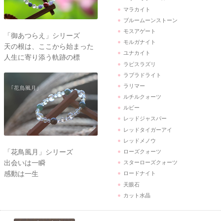
マラカイト
ブルームーンストーン
モスアゲート
「御あつらえ」シリーズ
モルガナイト
天の根は、ここから始まった
ユナカイト
人生に寄り添う軌跡の標
ラピスラズリ
ラブラドライト
ラリマー
ルチルクォーツ
ルビー
レッドジャスパー
レッドタイガーアイ
レッドメノウ
「花鳥風月」シリーズ
ローズクォーツ
出会いは一瞬
スターローズクォーツ
感動は一生
ロードナイト
天眼石
カット水晶