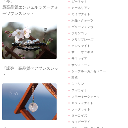
「零」
ガーネット
最高品質エンジェルラダークォ
カーネリアン
ーツブレスレット
カイヤナイト
水晶・クォーツ
グリーンメノウ
クリソコラ
クリソプレーズ
クンツァイト
サードオニキス
サファイア
サンストーン
「諾弥」高品質ペアブレスレッ
シーブルーカルセドニー
ト
翡翠
シトリン
スギライト
スモーキークォーツ
セラフィナイト
ソーダライト
ターコイズ
タイガーアイ