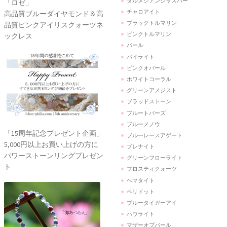
ダルメシアンジャスパー
「ロゼ」
チャロアイト
高品質ブルーダイヤモンド＆高
ブラックトルマリン
品質ピンクアイリスクォーツネ
ピンクトルマリン
ックレス
パール
パイライト
ピンクオパール
ホワイトコーラル
グリーンアメジスト
ブラッドストーン
ブルートパーズ
ブルーメノウ
「15周年記念プレゼント企画」
ブルーレースアゲート
5,000円以上お買い上げの方に
プレナイト
パワーストーンリングプレゼン
グリーンフローライト
ト
フロスティクォーツ
ヘマタイト
ペリドット
ブルータイガーアイ
ハウライト
マザーオブパール