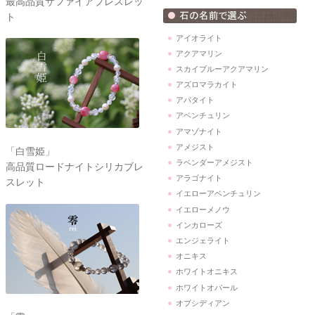
最高品質サファイアブレスレッ
ト
アイオライト
アクアマリン
スカイブルーアクアマリン
アズロマラカイト
アパタイト
アベンチュリン
アマゾナイト
アメジスト
「白雪姫」
ラベンダーアメジスト
高品質ロードナイトシリカブレ
アラゴナイト
スレット
イエローアベンチュリン
イエローメノウ
インカローズ
エンジェライト
オニキス
ホワイトオニキス
ホワイトオパール
オブシディアン