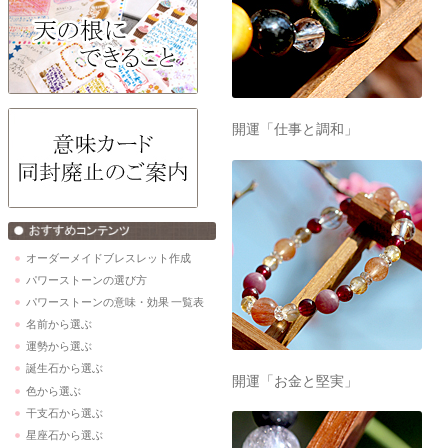
開運「仕事と調和」
オーダーメイドブレスレット作成
パワーストーンの選び方
パワーストーンの意味・効果 一覧表
名前から選ぶ
運勢から選ぶ
誕生石から選ぶ
開運「お金と堅実」
色から選ぶ
干支石から選ぶ
星座石から選ぶ