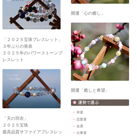
開運「心の癒し」
「２０２５宝珠ブレスレット」
３年ぶりの発表
２０２５年のパワーストーンブ
レスレット
開運「癒しと希望」
幸運
「天の羽衣」
恋愛運
２０２５宝珠
金運
最高品質サファイアブレスレッ
仕事運