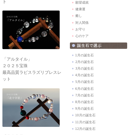
ト
願望成就
健康運
癒し
対人関係
お守り
心のケア
1月の誕生石
「アルタイル」
2月の誕生石
２０２５宝珠
3月の誕生石
最高品質ラピスラズリブレスレ
4月の誕生石
ット
5月の誕生石
6月の誕生石
7月の誕生石
8月の誕生石
9月の誕生石
10月の誕生石
11月の誕生石
12月の誕生石