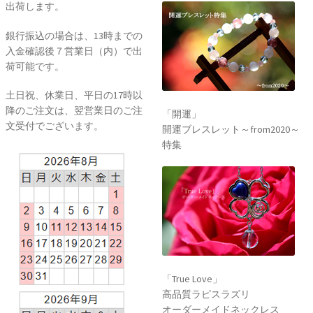
出荷します。
銀行振込の場合は、13時までの
入金確認後７営業日（内）で出
荷可能です。
土日祝、休業日、平日の17時以
降のご注文は、翌営業日のご注
「開運」
文受付でございます。
開運ブレスレット～from2020～
特集
「True Love」
高品質ラピスラズリ
オーダーメイドネックレス