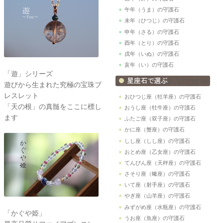
午年（うま）の守護石
未年（ひつじ）の守護石
申年（さる）の守護石
酉年（とり）の守護石
戌年（いぬ）の守護石
亥年（い）の守護石
「遊」シリーズ
遊びから生まれた究極の宝珠ブ
レスレット
おひつじ座（牡羊座）の守護石
「天の根」の真髄をここに標し
おうし座（牡牛座）の守護石
ます
ふたご座（双子座）の守護石
かに座（蟹座）の守護石
しし座（しし座）の守護石
おとめ座（乙女座）の守護石
てんびん座（天秤座）の守護石
さそり座（蠍座）の守護石
いて座（射手座）の守護石
やぎ座（山羊座）の守護石
みずがめ座（水瓶座）の守護石
「かぐや姫」
うお座（魚座）の守護石