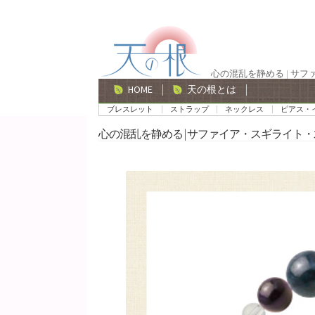
ナ
コ
ビ
ン
ゲ
テ
心の混乱を静める | サ
ー
ン
HOME
天の根とは
シ
ツ
ブレスレット
ストラップ
ネックレス
ピアス・
ョ
へ
心の混乱を静める | サファイア・スギライト・
ン
ス
へ
キ
ス
ッ
キ
プ
ッ
プ