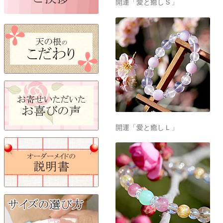
開運「愛と癒しＳ」
開運「愛と癒しＬ」