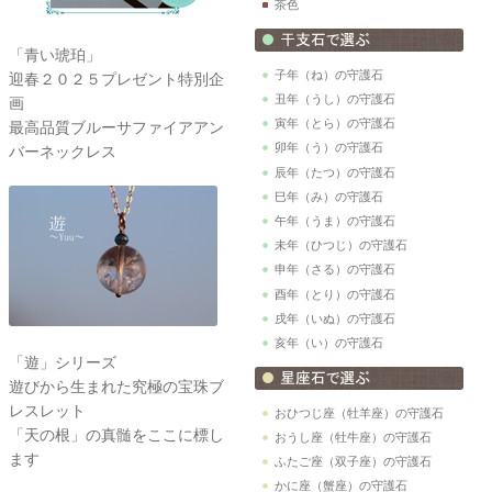
茶色
「青い琥珀」
子年（ね）の守護石
迎春２０２５プレゼント特別企
丑年（うし）の守護石
画
寅年（とら）の守護石
最高品質ブルーサファイアアン
卯年（う）の守護石
バーネックレス
辰年（たつ）の守護石
巳年（み）の守護石
午年（うま）の守護石
未年（ひつじ）の守護石
申年（さる）の守護石
酉年（とり）の守護石
戌年（いぬ）の守護石
亥年（い）の守護石
「遊」シリーズ
遊びから生まれた究極の宝珠ブ
レスレット
おひつじ座（牡羊座）の守護石
「天の根」の真髄をここに標し
おうし座（牡牛座）の守護石
ます
ふたご座（双子座）の守護石
かに座（蟹座）の守護石