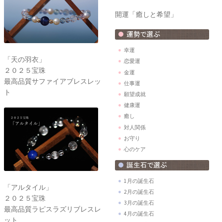
開運「癒しと希望」
幸運
「天の羽衣」
恋愛運
２０２５宝珠
金運
最高品質サファイアブレスレッ
仕事運
ト
願望成就
健康運
癒し
対人関係
お守り
心のケア
1月の誕生石
「アルタイル」
2月の誕生石
２０２５宝珠
3月の誕生石
最高品質ラピスラズリブレスレ
4月の誕生石
ット