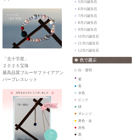
5月の誕生石
6月の誕生石
7月の誕生石
8月の誕生石
9月の誕生石
10月の誕生石
11月の誕生石
12月の誕生石
「北十字星」
２０２５宝珠
白・透明
最高品質ブルーサファイアアン
バーブレスレット
紫
青
水色
ピンク
緑
オレンジ
黄色・金
赤色
黒