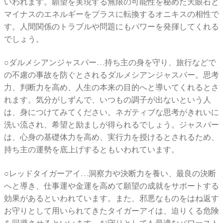
いわれます。願望を実現する無限の可能性を秘めた天眼石と
マイナスのエネルギーをプラスに転換するオニキスの相性で
す。人間関係のトラブルや問題にもパワーを発揮してくれる
でしょう。
○ダルメシアンジャスパー…持ち主の身を守り、旅行などで
の不慮の事故を防ぐとされるダルメシアンジャスパー。思考
力、判断力を高め、人生の本来の目的へと導いてくれるとさ
れます。気分がしずんで、いつもの調子が出ないという人
は、身につけてみてください。ネガティブな思考がきれいに
洗い流され、希望と励ましが得られるでしょう。ジャスパー
は、心身の基礎体力を高め、実行力を授けるとされるため、
持ち主の運勢を底上げするともいわれています。
○レッドタイガーアイ…洞察力や決断力を養い、最良の決断
へと導き、仕事運や金運を高めて願望の成就をサポートする
効果があるといわれています。また、邪悪なものをはね返す
お守りとして用いられてきたタイガーアイは、迫りくる危険
を回避させるといいます。お守りとしても最適なパワースト