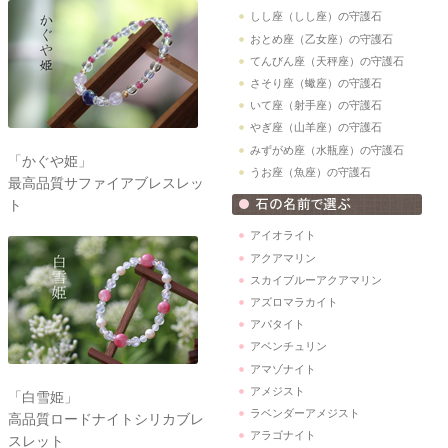
しし座（しし座）の守護石
おとめ座（乙女座）の守護石
てんびん座（天秤座）の守護石
さそり座（蠍座）の守護石
いて座（射手座）の守護石
やぎ座（山羊座）の守護石
みずがめ座（水瓶座）の守護石
「かぐや姫」
うお座（魚座）の守護石
最高品質サファイアブレスレッ
ト
アイオライト
アクアマリン
スカイブルーアクアマリン
アズロマラカイト
アパタイト
アベンチュリン
アマゾナイト
アメジスト
「白雪姫」
ラベンダーアメジスト
高品質ロードナイトシリカブレ
アラゴナイト
スレット