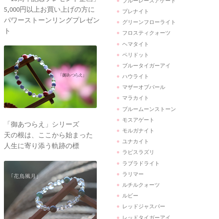
ブルーレースアゲート
5,000円以上お買い上げの方に
プレナイト
パワーストーンリングプレゼン
グリーンフローライト
ト
フロスティクォーツ
ヘマタイト
ペリドット
ブルータイガーアイ
ハウライト
マザーオブパール
マラカイト
ブルームーンストーン
モスアゲート
「御あつらえ」シリーズ
モルガナイト
天の根は、ここから始まった
ユナカイト
人生に寄り添う軌跡の標
ラピスラズリ
ラブラドライト
ラリマー
ルチルクォーツ
ルビー
レッドジャスパー
レッドタイガーアイ