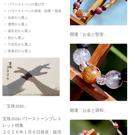
パワーストーンの選び方
パワーストーンの意味・効果 一覧表
名前から選ぶ
運勢から選ぶ
誕生石から選ぶ
開運「お金と堅実」
色から選ぶ
干支石から選ぶ
星座石から選ぶ
「宝珠2026」
開運「お金と調和」
宝珠2026パワーストーンブレス
レット特集
２０２６年１月６日発表・販売