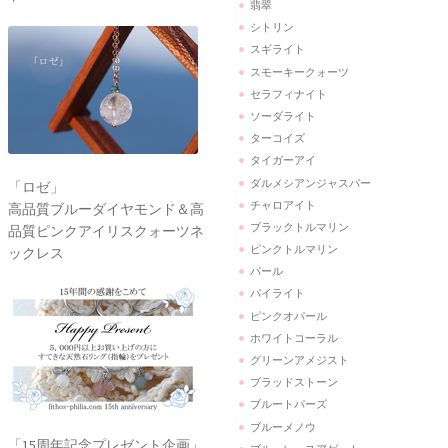
翡翠
シトリン
スギライト
スモーキークォーツ
セラフィナイト
ソーダライト
ターコイズ
タイガーアイ
ダルメシアンジャスパー
「ロゼ」
チャロアイト
高品質ブルーダイヤモンド＆高
ブラックトルマリン
品質ピンクアイリスクォーツネ
ピンクトルマリン
ックレス
パール
パイライト
ピンクオパール
ホワイトコーラル
グリーンアメジスト
ブラッドストーン
ブルートパーズ
ブルーメノウ
「15周年記念プレゼント企画」