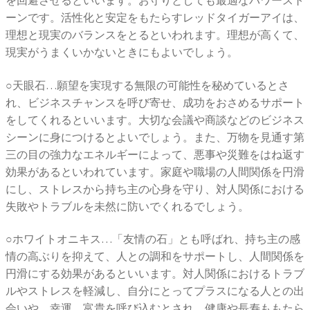
ーンです。活性化と安定をもたらすレッドタイガーアイは、
理想と現実のバランスをとるといわれます。理想が高くて、
現実がうまくいかないときにもよいでしょう。
○天眼石…願望を実現する無限の可能性を秘めているとさ
れ、ビジネスチャンスを呼び寄せ、成功をおさめるサポート
をしてくれるといいます。大切な会議や商談などのビジネス
シーンに身につけるとよいでしょう。また、万物を見通す第
三の目の強力なエネルギーによって、悪事や災難をはね返す
効果があるといわれています。家庭や職場の人間関係を円滑
にし、ストレスから持ち主の心身を守り、対人関係における
失敗やトラブルを未然に防いでくれるでしょう。
○ホワイトオニキス…「友情の石」とも呼ばれ、持ち主の感
情の高ぶりを抑えて、人との調和をサポートし、人間関係を
円滑にする効果があるといいます。対人関係におけるトラブ
ルやストレスを軽減し、自分にとってプラスになる人との出
会いや、幸運、富貴を呼び込むとされ、健康や長寿ももたら