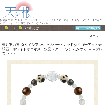
ナ
コ
ビ
ン
ゲ
テ
ー
ン
奮励努力運 | ダルメシアンジャスパー・レッドタイガーアイ・天眼石・ホワイトオニキス・
水晶（クォーツ） 花かずら(8mm)ブレスレット
シ
ツ
HOME
天の根とは
カートの中を見る
ョ
へ
メニュー
ン
ス
へ
キ
ブレスレット
ストラップ
奮励努力運 | ダルメシアンジャスパー・レッドタイガーアイ・天
眼石・ホワイトオニキス・水晶（クォーツ） 花かずら(8mm)ブレ
ス
ッ
ネックレス
ピアス・イヤリング
スレット
キ
プ
リング
運勢で選ぶ
ッ
誕生石で選ぶ
色で選ぶ
プ
干支石で選ぶ
星座石で選ぶ
石の名前で選ぶ
パワーストーン一覧