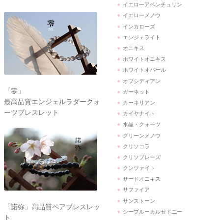
イエローアベンチュリン
イエローメノウ
インカローズ
エンジェライト
オニキス
ホワイトオニキス
ホワイトオパール
オブシディアン
「零」
ガーネット
最高品質エンジェルラダークォ
カーネリアン
ーツブレスレット
カイヤナイト
水晶・クォーツ
グリーンメノウ
クリソコラ
クリソプレーズ
クンツァイト
サードオニキス
サファイア
サンストーン
「諾弥」高品質ペアブレスレッ
シーブルーカルセドニー
ト