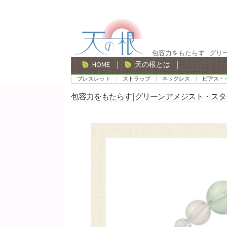
ナ
コ
ビ
ン
ゲ
テ
包容力をもたらす | グ
ー
ン
HOME
天の根とは
シ
ツ
ブレスレット
ストラップ
ネックレス
ピアス・
ョ
へ
包容力をもたらす | グリーンアメジスト・ス
ン
ス
へ
キ
ス
ッ
キ
プ
ッ
プ