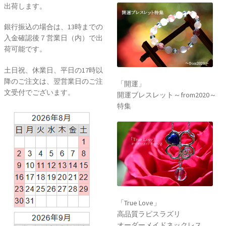
出荷します。
銀行振込の場合は、13時までの
入金確認後７営業日（内）で出
荷可能です。
土日祝、休業日、平日の17時以
降のご注文は、翌営業日のご注
「開運」
文受付でございます。
開運ブレスレット～from2020～
特集
「True Love」
高品質ラピスラズリ
オーダーメイドネックレス