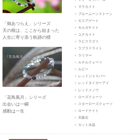
マラカイト
ブルームーンストーン
モスアゲート
「御あつらえ」シリーズ
モルガナイト
天の根は、ここから始まった
ユナカイト
人生に寄り添う軌跡の標
ラピスラズリ
ラブラドライト
ラリマー
ルチルクォーツ
ルビー
レッドジャスパー
レッドタイガーアイ
レッドメノウ
「花鳥風月」シリーズ
ローズクォーツ
出会いは一瞬
スターローズクォーツ
感動は一生
ロードナイト
天眼石
カット水晶