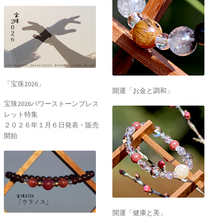
「宝珠2026」
開運「お金と調和」
宝珠2026パワーストーンブレス
レット特集
２０２６年１月６日発表・販売
開始
開運「健康と美」