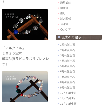
ト
願望成就
健康運
癒し
対人関係
お守り
心のケア
1月の誕生石
「アルタイル」
2月の誕生石
２０２５宝珠
3月の誕生石
最高品質ラピスラズリブレスレ
4月の誕生石
ット
5月の誕生石
6月の誕生石
7月の誕生石
8月の誕生石
9月の誕生石
10月の誕生石
11月の誕生石
12月の誕生石