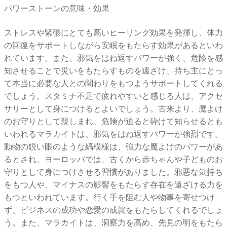
パワーストーンの意味・効果
ストレスや緊張にとても高いヒーリング効果を発揮し、体力
の回復をサポートしながら安眠をもたらす効果があるといわ
れています。また、邪気をはね返すパワーが強く、危険を感
知させることで災いをもたらすものを遠ざけ、持ち主にとっ
て本当に必要な人との関わりをもつようサポートしてくれる
でしょう。スタミナ不足で疲れやすいと感じる人は、アクセ
サリーとして身につけるとよいでしょう。古来より、魔よけ
のお守りとして親しまれ、危険が迫ると砕けて知らせるとも
いわれるマラカイトは、邪気をはね返すパワーが強烈です。
動物の鋭い眼のような縞模様は、強力な魔よけのパワーがあ
るとされ、ヨーロッパでは、古くから赤ちゃんや子どものお
守りとして身につけさせる習慣がありました。邪悪な気持ち
をもつ人や、マイナスの影響をもたらす存在を遠ざける力を
もつといわれています。行く手を阻む人や物事を寄せつけ
ず、ビジネスの成功や恋愛の成就をもたらしてくれるでしょ
う。また、マラカイトは、洞察力を高め、先見の明をもたら