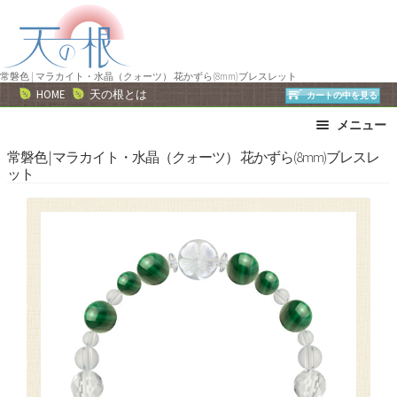
ナ
コ
ビ
ン
ゲ
テ
ー
ン
常磐色 | マラカイト・水晶（クォーツ） 花かずら(8mm)ブレスレット
HOME
天の根とは
カートの中を見る
シ
ツ
ョ
へ
メニュー
ン
ス
ブレスレット
ストラップ
常磐色 | マラカイト・水晶（クォーツ） 花かずら(8mm)ブレスレ
へ
キ
ット
ネックレス
ピアス・イヤリング
ス
ッ
リング
運勢で選ぶ
キ
プ
ッ
誕生石で選ぶ
色で選ぶ
プ
干支石で選ぶ
星座石で選ぶ
石の名前で選ぶ
パワーストーン一覧