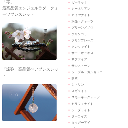
「零」
ガーネット
最高品質エンジェルラダークォ
カーネリアン
ーツブレスレット
カイヤナイト
水晶・クォーツ
グリーンメノウ
クリソコラ
クリソプレーズ
クンツァイト
サードオニキス
サファイア
サンストーン
「諾弥」高品質ペアブレスレッ
シーブルーカルセドニー
ト
翡翠
シトリン
スギライト
スモーキークォーツ
セラフィナイト
ソーダライト
ターコイズ
タイガーアイ