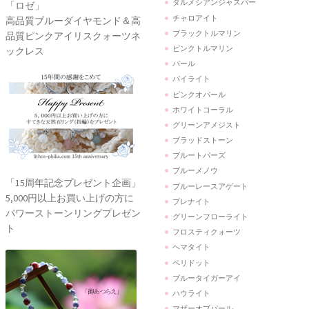
ダルメシアンジャスパー
「ロゼ」
チャロアイト
高品質ブルーダイヤモンド＆高
ブラックトルマリン
品質ピンクアイリスクォーツネ
ピンクトルマリン
ックレス
パール
パイライト
ピンクオパール
ホワイトコーラル
グリーンアメジスト
ブラッドストーン
ブルートパーズ
ブルーメノウ
「15周年記念プレゼント企画」
ブルーレースアゲート
5,000円以上お買い上げの方に
プレナイト
パワーストーンリングプレゼン
グリーンフローライト
ト
フロスティクォーツ
ヘマタイト
ペリドット
ブルータイガーアイ
ハウライト
マザーオブパール