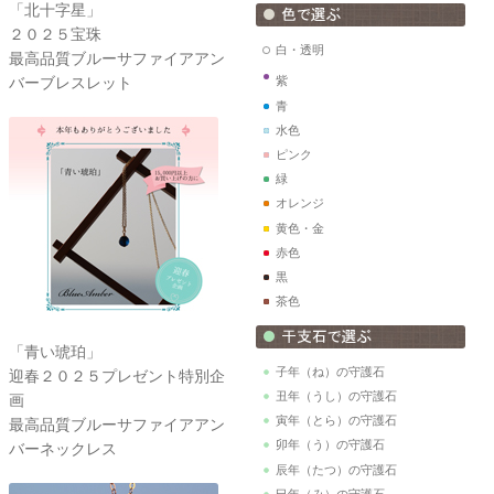
「北十字星」
２０２５宝珠
白・透明
最高品質ブルーサファイアアン
バーブレスレット
紫
青
水色
ピンク
緑
オレンジ
黄色・金
赤色
黒
茶色
「青い琥珀」
子年（ね）の守護石
迎春２０２５プレゼント特別企
丑年（うし）の守護石
画
寅年（とら）の守護石
最高品質ブルーサファイアアン
卯年（う）の守護石
バーネックレス
辰年（たつ）の守護石
巳年（み）の守護石