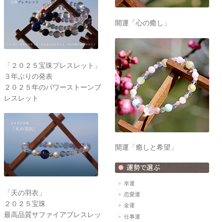
開運「心の癒し」
「２０２５宝珠ブレスレット」
３年ぶりの発表
２０２５年のパワーストーンブ
レスレット
開運「癒しと希望」
幸運
「天の羽衣」
恋愛運
２０２５宝珠
金運
最高品質サファイアブレスレッ
仕事運