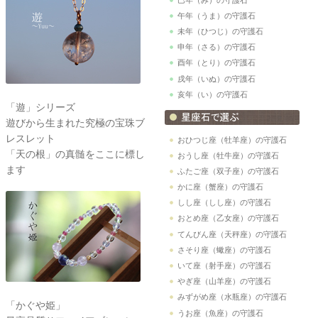
午年（うま）の守護石
未年（ひつじ）の守護石
申年（さる）の守護石
酉年（とり）の守護石
戌年（いぬ）の守護石
亥年（い）の守護石
「遊」シリーズ
遊びから生まれた究極の宝珠ブ
レスレット
おひつじ座（牡羊座）の守護石
「天の根」の真髄をここに標し
おうし座（牡牛座）の守護石
ます
ふたご座（双子座）の守護石
かに座（蟹座）の守護石
しし座（しし座）の守護石
おとめ座（乙女座）の守護石
てんびん座（天秤座）の守護石
さそり座（蠍座）の守護石
いて座（射手座）の守護石
やぎ座（山羊座）の守護石
みずがめ座（水瓶座）の守護石
「かぐや姫」
うお座（魚座）の守護石