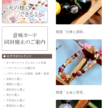
開運「仕事と調和」
オーダーメイドブレスレット作成
パワーストーンの選び方
パワーストーンの意味・効果 一覧表
名前から選ぶ
運勢から選ぶ
誕生石から選ぶ
開運「お金と堅実」
色から選ぶ
干支石から選ぶ
星座石から選ぶ