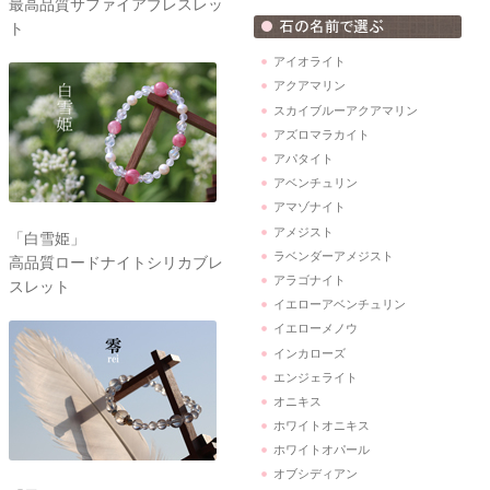
最高品質サファイアブレスレッ
ト
アイオライト
アクアマリン
スカイブルーアクアマリン
アズロマラカイト
アパタイト
アベンチュリン
アマゾナイト
アメジスト
「白雪姫」
ラベンダーアメジスト
高品質ロードナイトシリカブレ
アラゴナイト
スレット
イエローアベンチュリン
イエローメノウ
インカローズ
エンジェライト
オニキス
ホワイトオニキス
ホワイトオパール
オブシディアン