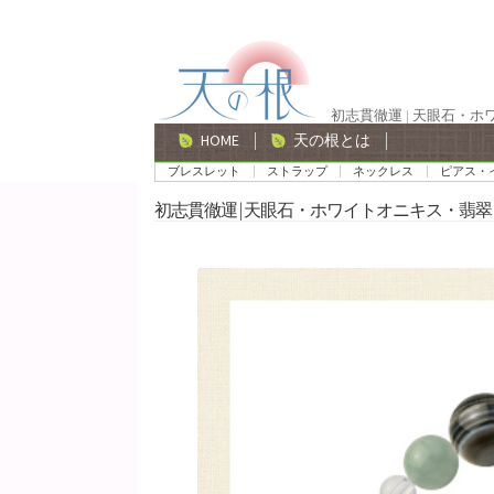
ナ
コ
ビ
ン
ゲ
テ
初志貫徹運 | 天眼石・
ー
ン
HOME
天の根とは
シ
ツ
ブレスレット
ストラップ
ネックレス
ピアス・
ョ
へ
初志貫徹運 | 天眼石・ホワイトオニキス・翡翠
ン
ス
へ
キ
ス
ッ
キ
プ
ッ
プ