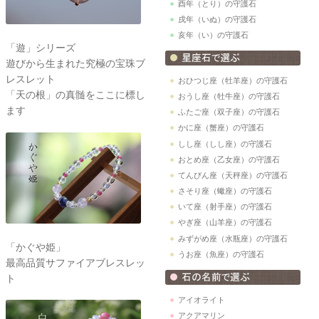
酉年（とり）の守護石
戌年（いぬ）の守護石
亥年（い）の守護石
「遊」シリーズ
遊びから生まれた究極の宝珠ブ
レスレット
おひつじ座（牡羊座）の守護石
「天の根」の真髄をここに標し
おうし座（牡牛座）の守護石
ます
ふたご座（双子座）の守護石
かに座（蟹座）の守護石
しし座（しし座）の守護石
おとめ座（乙女座）の守護石
てんびん座（天秤座）の守護石
さそり座（蠍座）の守護石
いて座（射手座）の守護石
やぎ座（山羊座）の守護石
みずがめ座（水瓶座）の守護石
「かぐや姫」
うお座（魚座）の守護石
最高品質サファイアブレスレッ
ト
アイオライト
アクアマリン