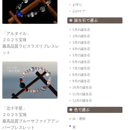
お守り
心のケア
1月の誕生石
「アルタイル」
2月の誕生石
２０２５宝珠
3月の誕生石
最高品質ラピスラズリブレスレ
4月の誕生石
ット
5月の誕生石
6月の誕生石
7月の誕生石
8月の誕生石
9月の誕生石
10月の誕生石
11月の誕生石
12月の誕生石
「北十字星」
２０２５宝珠
白・透明
最高品質ブルーサファイアアン
バーブレスレット
紫