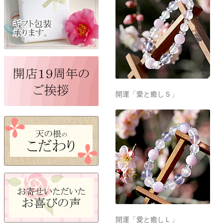
開運「愛と癒しＳ」
開運「愛と癒しＬ」