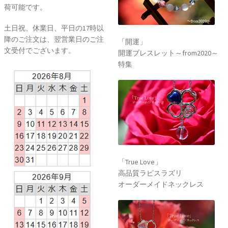
荷可能です。
土日祝、休業日、平日の17時以
降のご注文は、翌営業日のご注
「開運」
文受付でございます。
開運ブレスレット～from2020～
特集
「True Love」
高品質ラピスラズリ
オーダーメイドネックレス