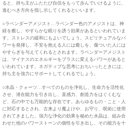
ると、持ち主がふたたび自信をもって歩んでいけるように、
進むべき方向を指し示してくれるといいます。
○ラベンダーアメジスト…ラベンダー色のアメジストは、神
経を癒し、やすらかな眠りを誘う効果があるといわれていま
す。ストレスの緩和にもよいでしょう。スピリチュアルなパ
ワーを発揮し、不安を抱える人には癒しを、傷ついた人には
やすらぎを与えてくれるとされます。ラベンダーアメジスト
は、マイナスのエネルギーをプラスに変えるパワーがあると
いわれています。ネガティブな思考におちいったときには、
持ち主を強力にサポートしてくれるでしょう。
○水晶・クォーツ…すべてのものを浄化し、生命力を活性化
させ、潜在能力を引き出し、直感力、創造力をはぐくむな
ど、石の中でも万能的な存在です。あらゆるもの・こと・人
に対応するとされ、古来より魔よけや、お守り、呪術に使用
されてきました。強力な浄化の効果を秘めた水晶は、組み合
わせた他のパワーストーンの個性を引き出し、その能力を十