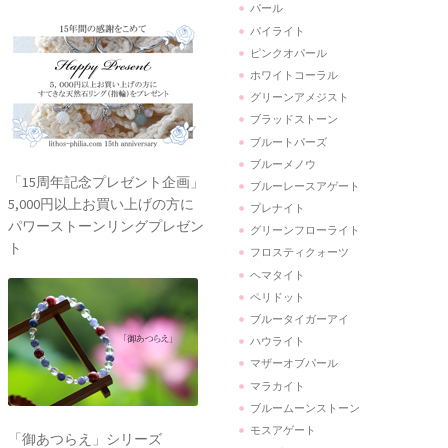
パール
パイライト
ピンクオパール
ホワイトコーラル
グリーンアメジスト
ブラッドストーン
ブルートパーズ
ブルーメノウ
「15周年記念プレゼント企画」
ブルーレースアゲート
5,000円以上お買い上げの方に
プレナイト
パワーストーンリングプレゼン
グリーンフローライト
ト
フロスティクォーツ
ヘマタイト
ペリドット
ブルータイガーアイ
ハウライト
マザーオブパール
マラカイト
ブルームーンストーン
モスアゲート
「御あつらえ」シリーズ