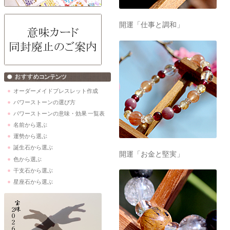
開運「仕事と調和」
オーダーメイドブレスレット作成
パワーストーンの選び方
パワーストーンの意味・効果 一覧表
名前から選ぶ
運勢から選ぶ
誕生石から選ぶ
開運「お金と堅実」
色から選ぶ
干支石から選ぶ
星座石から選ぶ