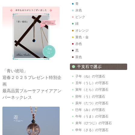
青
水色
ピンク
緑
オレンジ
黄色・金
赤色
黒
茶色
「青い琥珀」
子年（ね）の守護石
迎春２０２５プレゼント特別企
丑年（うし）の守護石
画
寅年（とら）の守護石
最高品質ブルーサファイアアン
卯年（う）の守護石
バーネックレス
辰年（たつ）の守護石
巳年（み）の守護石
午年（うま）の守護石
未年（ひつじ）の守護石
申年（さる）の守護石