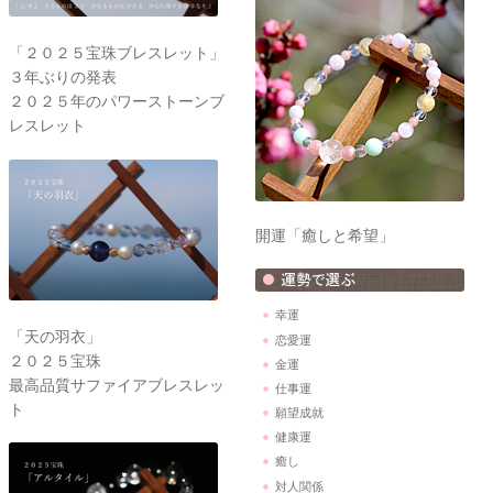
「２０２５宝珠ブレスレット」
３年ぶりの発表
２０２５年のパワーストーンブ
レスレット
開運「癒しと希望」
幸運
「天の羽衣」
恋愛運
２０２５宝珠
金運
最高品質サファイアブレスレッ
仕事運
ト
願望成就
健康運
癒し
対人関係