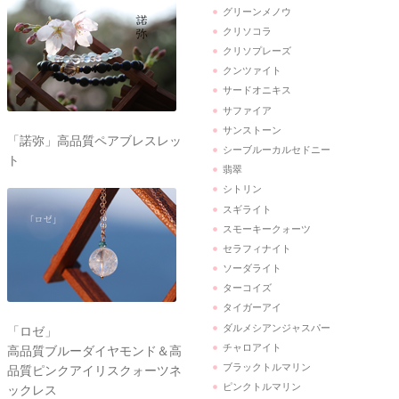
グリーンメノウ
クリソコラ
クリソプレーズ
クンツァイト
サードオニキス
サファイア
サンストーン
「諾弥」高品質ペアブレスレッ
シーブルーカルセドニー
ト
翡翠
シトリン
スギライト
スモーキークォーツ
セラフィナイト
ソーダライト
ターコイズ
タイガーアイ
ダルメシアンジャスパー
「ロゼ」
チャロアイト
高品質ブルーダイヤモンド＆高
ブラックトルマリン
品質ピンクアイリスクォーツネ
ピンクトルマリン
ックレス