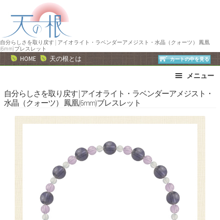
ナ
コ
ビ
ン
ゲ
テ
ー
ン
自分らしさを取り戻す | アイオライト・ラベンダーアメジスト・水晶（クォーツ） 鳳凰
(6mm)ブレスレット
シ
ツ
HOME
天の根とは
カートの中を見る
ョ
へ
メニュー
ン
ス
へ
キ
ブレスレット
ストラップ
自分らしさを取り戻す | アイオライト・ラベンダーアメジスト・
水晶（クォーツ） 鳳凰(6mm)ブレスレット
ス
ッ
ネックレス
ピアス・イヤリング
キ
プ
リング
運勢で選ぶ
ッ
誕生石で選ぶ
色で選ぶ
プ
干支石で選ぶ
星座石で選ぶ
石の名前で選ぶ
パワーストーン一覧