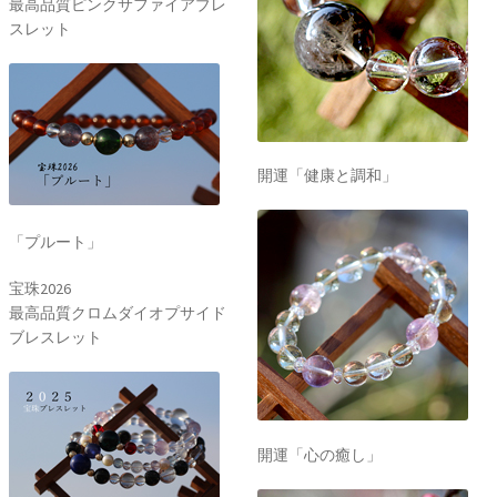
最高品質ピンクサファイアブレ
スレット
開運「健康と調和」
「プルート」
宝珠2026
最高品質クロムダイオプサイド
ブレスレット
開運「心の癒し」