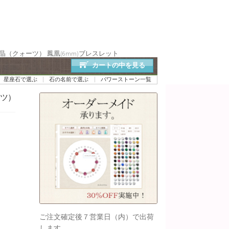
（クォーツ） 鳳凰(6mm)ブレスレット
カートの中を見る
星座石で選ぶ
石の名前で選ぶ
パワーストーン一覧
ーツ）
ご注文確定後７営業日（内）で出荷
します。