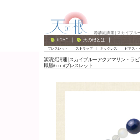
ナ
コ
ビ
ン
ゲ
テ
源清流清運 | スカイブ
ー
ン
HOME
天の根とは
シ
ツ
ブレスレット
ストラップ
ネックレス
ピアス・
ョ
へ
源清流清運 | スカイブルーアクアマリン・
ン
ス
鳳凰(6mm)ブレスレット
へ
キ
ス
ッ
キ
プ
ッ
プ