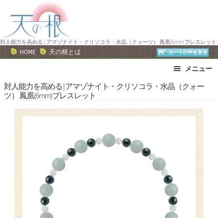
ナ
コ
ビ
ン
ゲ
テ
ー
ン
対人能力を高める | アマゾナイト・クリソコラ・水晶（クォーツ） 鳳凰(6mm)ブレスレット
HOME
天の根とは
カートの中を見る
シ
ツ
ョ
へ
メニュー
ン
ス
ブレスレット
ストラップ
対人能力を高める | アマゾナイト・クリソコラ・水晶（クォー
へ
キ
ツ） 鳳凰(6mm)ブレスレット
ネックレス
ピアス・イヤリング
ス
ッ
リング
運勢で選ぶ
キ
プ
ッ
誕生石で選ぶ
色で選ぶ
プ
干支石で選ぶ
星座石で選ぶ
石の名前で選ぶ
パワーストーン一覧