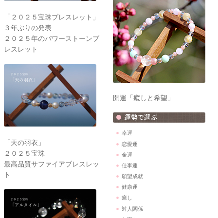
「２０２５宝珠ブレスレット」
３年ぶりの発表
２０２５年のパワーストーンブ
レスレット
開運「癒しと希望」
幸運
「天の羽衣」
恋愛運
２０２５宝珠
金運
最高品質サファイアブレスレッ
仕事運
ト
願望成就
健康運
癒し
対人関係