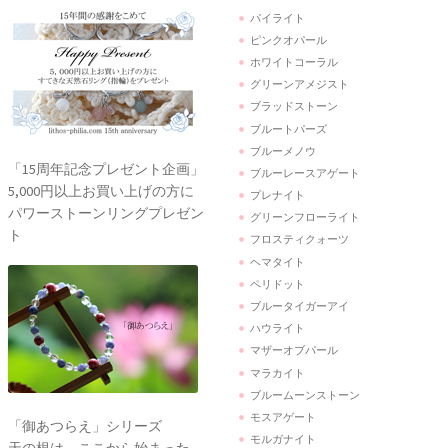
パイライト
ピンクオパール
ホワイトコーラル
グリーンアメジスト
ブラッドストーン
ブルートパーズ
ブルーメノウ
「15周年記念プレゼント企画」
ブルーレースアゲート
5,000円以上お買い上げの方に
プレナイト
パワーストーンリングプレゼン
グリーンフローライト
ト
フロスティクォーツ
ヘマタイト
ペリドット
ブルータイガーアイ
ハウライト
マザーオブパール
マラカイト
ブルームーンストーン
モスアゲート
「御あつらえ」シリーズ
モルガナイト