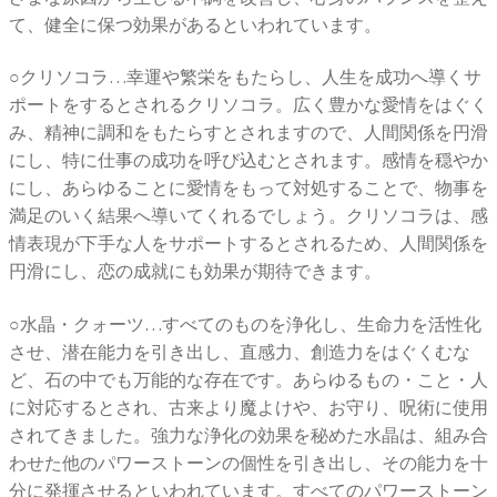
て、健全に保つ効果があるといわれています。
○クリソコラ…幸運や繁栄をもたらし、人生を成功へ導くサ
ポートをするとされるクリソコラ。広く豊かな愛情をはぐく
み、精神に調和をもたらすとされますので、人間関係を円滑
にし、特に仕事の成功を呼び込むとされます。感情を穏やか
にし、あらゆることに愛情をもって対処することで、物事を
満足のいく結果へ導いてくれるでしょう。クリソコラは、感
情表現が下手な人をサポートするとされるため、人間関係を
円滑にし、恋の成就にも効果が期待できます。
○水晶・クォーツ…すべてのものを浄化し、生命力を活性化
させ、潜在能力を引き出し、直感力、創造力をはぐくむな
ど、石の中でも万能的な存在です。あらゆるもの・こと・人
に対応するとされ、古来より魔よけや、お守り、呪術に使用
されてきました。強力な浄化の効果を秘めた水晶は、組み合
わせた他のパワーストーンの個性を引き出し、その能力を十
分に発揮させるといわれています。すべてのパワーストーン