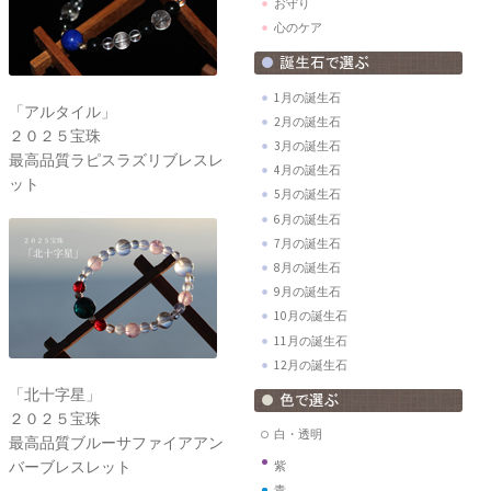
お守り
心のケア
1月の誕生石
「アルタイル」
2月の誕生石
２０２５宝珠
3月の誕生石
最高品質ラピスラズリブレスレ
4月の誕生石
ット
5月の誕生石
6月の誕生石
7月の誕生石
8月の誕生石
9月の誕生石
10月の誕生石
11月の誕生石
12月の誕生石
「北十字星」
２０２５宝珠
白・透明
最高品質ブルーサファイアアン
バーブレスレット
紫
青