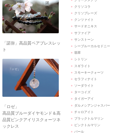
クリソコラ
クリソプレーズ
クンツァイト
サードオニキス
サファイア
サンストーン
「諾弥」高品質ペアブレスレッ
シーブルーカルセドニー
ト
翡翠
シトリン
スギライト
スモーキークォーツ
セラフィナイト
ソーダライト
ターコイズ
タイガーアイ
ダルメシアンジャスパー
「ロゼ」
チャロアイト
高品質ブルーダイヤモンド＆高
ブラックトルマリン
品質ピンクアイリスクォーツネ
ピンクトルマリン
ックレス
パール