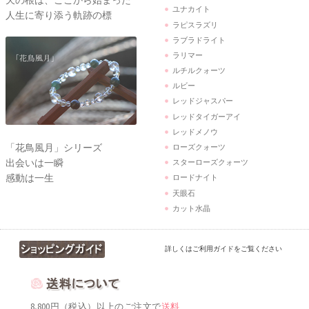
天の根は、ここから始まった
ユナカイト
人生に寄り添う軌跡の標
ラピスラズリ
ラブラドライト
ラリマー
ルチルクォーツ
ルビー
レッドジャスパー
レッドタイガーアイ
レッドメノウ
「花鳥風月」シリーズ
ローズクォーツ
出会いは一瞬
スターローズクォーツ
感動は一生
ロードナイト
天眼石
カット水晶
詳しくはご利用ガイドをご覧ください
8,800円（税込）以上のご注文で
送料