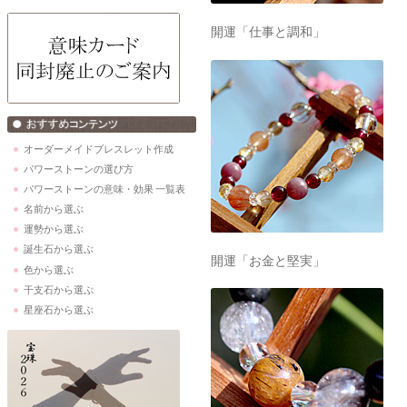
開運「仕事と調和」
オーダーメイドブレスレット作成
パワーストーンの選び方
パワーストーンの意味・効果 一覧表
名前から選ぶ
運勢から選ぶ
誕生石から選ぶ
開運「お金と堅実」
色から選ぶ
干支石から選ぶ
星座石から選ぶ