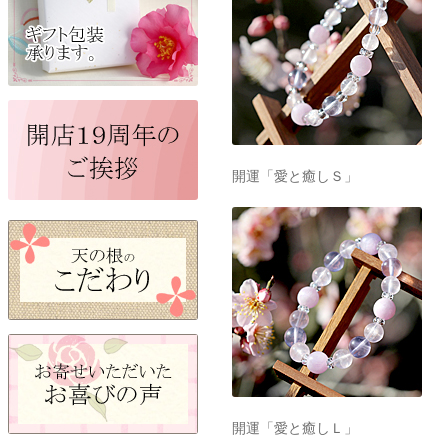
開運「愛と癒しＳ」
開運「愛と癒しＬ」