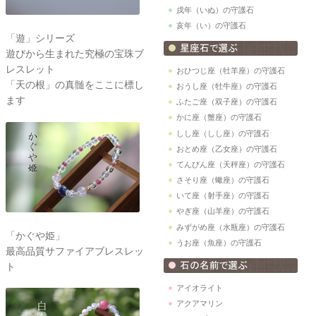
戌年（いぬ）の守護石
亥年（い）の守護石
「遊」シリーズ
遊びから生まれた究極の宝珠ブ
レスレット
おひつじ座（牡羊座）の守護石
「天の根」の真髄をここに標し
おうし座（牡牛座）の守護石
ます
ふたご座（双子座）の守護石
かに座（蟹座）の守護石
しし座（しし座）の守護石
おとめ座（乙女座）の守護石
てんびん座（天秤座）の守護石
さそり座（蠍座）の守護石
いて座（射手座）の守護石
やぎ座（山羊座）の守護石
みずがめ座（水瓶座）の守護石
「かぐや姫」
うお座（魚座）の守護石
最高品質サファイアブレスレッ
ト
アイオライト
アクアマリン