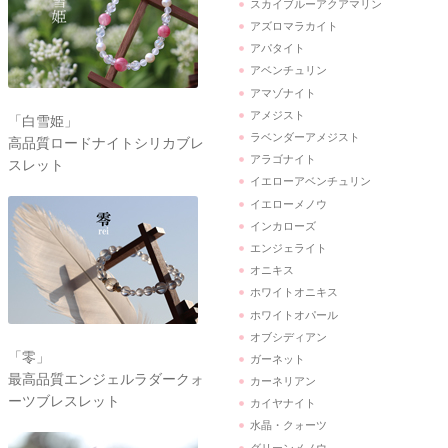
スカイブルーアクアマリン
アズロマラカイト
アパタイト
アベンチュリン
アマゾナイト
アメジスト
「白雪姫」
ラベンダーアメジスト
高品質ロードナイトシリカブレ
アラゴナイト
スレット
イエローアベンチュリン
イエローメノウ
インカローズ
エンジェライト
オニキス
ホワイトオニキス
ホワイトオパール
オブシディアン
「零」
ガーネット
最高品質エンジェルラダークォ
カーネリアン
ーツブレスレット
カイヤナイト
水晶・クォーツ
グリーンメノウ