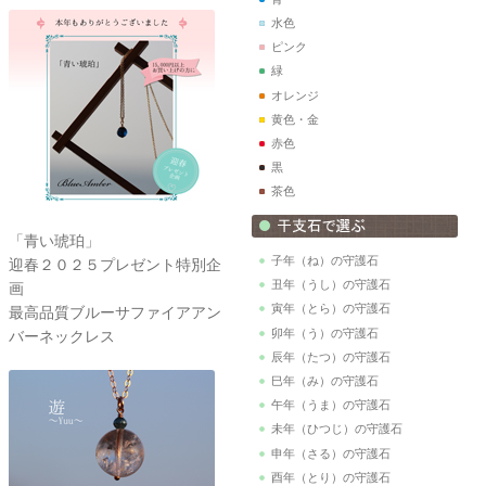
水色
ピンク
緑
オレンジ
黄色・金
赤色
黒
茶色
「青い琥珀」
子年（ね）の守護石
迎春２０２５プレゼント特別企
丑年（うし）の守護石
画
寅年（とら）の守護石
最高品質ブルーサファイアアン
卯年（う）の守護石
バーネックレス
辰年（たつ）の守護石
巳年（み）の守護石
午年（うま）の守護石
未年（ひつじ）の守護石
申年（さる）の守護石
酉年（とり）の守護石