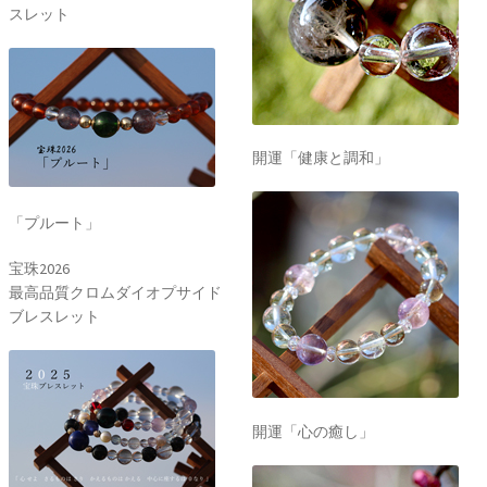
スレット
開運「健康と調和」
「プルート」
宝珠2026
最高品質クロムダイオプサイド
ブレスレット
開運「心の癒し」