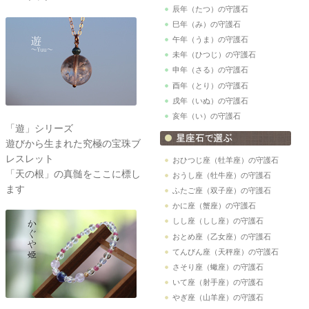
辰年（たつ）の守護石
巳年（み）の守護石
午年（うま）の守護石
未年（ひつじ）の守護石
申年（さる）の守護石
酉年（とり）の守護石
戌年（いぬ）の守護石
亥年（い）の守護石
「遊」シリーズ
遊びから生まれた究極の宝珠ブ
レスレット
おひつじ座（牡羊座）の守護石
「天の根」の真髄をここに標し
おうし座（牡牛座）の守護石
ます
ふたご座（双子座）の守護石
かに座（蟹座）の守護石
しし座（しし座）の守護石
おとめ座（乙女座）の守護石
てんびん座（天秤座）の守護石
さそり座（蠍座）の守護石
いて座（射手座）の守護石
やぎ座（山羊座）の守護石