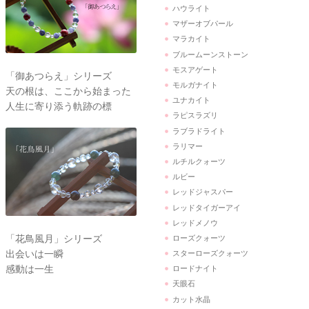
ハウライト
マザーオブパール
マラカイト
ブルームーンストーン
モスアゲート
「御あつらえ」シリーズ
モルガナイト
天の根は、ここから始まった
ユナカイト
人生に寄り添う軌跡の標
ラピスラズリ
ラブラドライト
ラリマー
ルチルクォーツ
ルビー
レッドジャスパー
レッドタイガーアイ
レッドメノウ
「花鳥風月」シリーズ
ローズクォーツ
出会いは一瞬
スターローズクォーツ
感動は一生
ロードナイト
天眼石
カット水晶