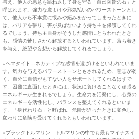
与え、他人の悪意を跳ね返して身を守る「自己防衛の石」と
呼ばれます。強力な魔よけや邪気払いのパワーストーンとし
て、他人から不本意に恨みや妬みをかってしまったときに
は、バリアを張り、害が及ばないよう持ち主を保護してくれ
るでしょう。持ち主自身がそうした感情にとらわれたとき
も、感情の苦しさから解放するといわれています。落ち着き
を与え、絶望や妄想から解放してくれるでしょう。
○ヘマタイト…ネガティブな感情を遠ざけるといわれていま
す。気力を与えるパワーストーンともされるため、意志が弱
く、自分に自信がもてない人をサポートしてくれるはずで
す。困難に直面したときには、状況に負けることなく頑張る
エネルギーが生まれるでしょう。生命力を活発にし、心身の
エネルギーを活性化し、バランスを整えてくれるといいま
す。「身代わり石」と呼ばれ、危険が迫ったときに変色し、
変わりに危険を受けてくれるともいわれています。
○ブラックトルマリン…トルマリンの中でも最もマイナスイ