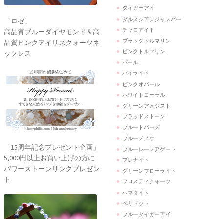
タイガーアイ
ダルメシアンジャスパー
「ロゼ」
チャロアイト
高品質ブルーダイヤモンド＆高
ブラックトルマリン
品質ピンクアイリスクォーツネ
ピンクトルマリン
ックレス
パール
パイライト
ピンクオパール
ホワイトコーラル
グリーンアメジスト
ブラッドストーン
ブルートパーズ
ブルーメノウ
「15周年記念プレゼント企画」
ブルーレースアゲート
5,000円以上お買い上げの方に
プレナイト
パワーストーンリングプレゼン
グリーンフローライト
ト
フロスティクォーツ
ヘマタイト
ペリドット
ブルータイガーアイ