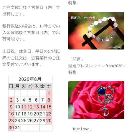
特集
ご注文確定後７営業日（内）で
出荷します。
銀行振込の場合は、13時までの
入金確認後７営業日（内）で出
荷可能です。
土日祝、休業日、平日の17時以
降のご注文は、翌営業日のご注
「開運」
文受付でございます。
開運ブレスレット～from2020～
特集
「True Love」