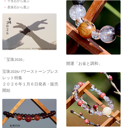
干支石から選ぶ
星座石から選ぶ
「宝珠2026」
開運「お金と調和」
宝珠2026パワーストーンブレス
レット特集
２０２６年１月６日発表・販売
開始