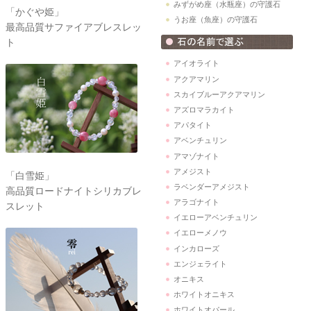
みずがめ座（水瓶座）の守護石
「かぐや姫」
うお座（魚座）の守護石
最高品質サファイアブレスレッ
ト
アイオライト
アクアマリン
スカイブルーアクアマリン
アズロマラカイト
アパタイト
アベンチュリン
アマゾナイト
アメジスト
「白雪姫」
ラベンダーアメジスト
高品質ロードナイトシリカブレ
アラゴナイト
スレット
イエローアベンチュリン
イエローメノウ
インカローズ
エンジェライト
オニキス
ホワイトオニキス
ホワイトオパール