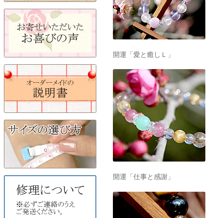
開運「愛と癒しＬ」
開運「仕事と感謝」