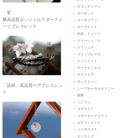
オブシディアン
「零」
ガーネット
最高品質エンジェルラダークォ
カーネリアン
ーツブレスレット
カイヤナイト
水晶・クォーツ
グリーンメノウ
クリソコラ
クリソプレーズ
クンツァイト
サードオニキス
サファイア
サンストーン
「諾弥」高品質ペアブレスレッ
シーブルーカルセドニー
ト
翡翠
シトリン
スギライト
スモーキークォーツ
セラフィナイト
ソーダライト
ターコイズ