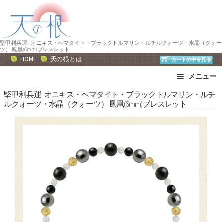
ナ
コ
ビ
ン
ゲ
テ
ー
ン
堅甲利兵運 | オニキス・ヘマタイト・ブラックトルマリン・ルチルクォーツ・水晶（クォー
ツ） 鳳凰(6mm)ブレスレット
シ
ツ
HOME
天の根とは
カートの中を見る
ョ
へ
メニュー
ン
ス
へ
キ
ブレスレット
ストラップ
堅甲利兵運 | オニキス・ヘマタイト・ブラックトルマリン・ルチ
ルクォーツ・水晶（クォーツ） 鳳凰(6mm)ブレスレット
ス
ッ
ネックレス
ピアス・イヤリング
キ
プ
リング
運勢で選ぶ
ッ
誕生石で選ぶ
色で選ぶ
プ
干支石で選ぶ
星座石で選ぶ
石の名前で選ぶ
パワーストーン一覧