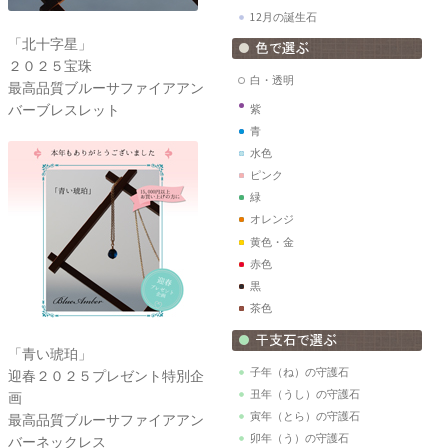
12月の誕生石
「北十字星」
２０２５宝珠
白・透明
最高品質ブルーサファイアアン
バーブレスレット
紫
青
水色
ピンク
緑
オレンジ
黄色・金
赤色
黒
茶色
「青い琥珀」
子年（ね）の守護石
迎春２０２５プレゼント特別企
丑年（うし）の守護石
画
寅年（とら）の守護石
最高品質ブルーサファイアアン
卯年（う）の守護石
バーネックレス