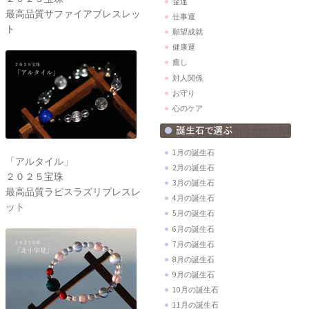
金運
最高品質サファイアブレスレッ
仕事運
ト
願望成就
健康運
癒し
対人関係
お守り
心のケア
1月の誕生石
「アルタイル」
2月の誕生石
２０２５宝珠
3月の誕生石
最高品質ラピスラズリブレスレ
4月の誕生石
ット
5月の誕生石
6月の誕生石
7月の誕生石
8月の誕生石
9月の誕生石
10月の誕生石
11月の誕生石