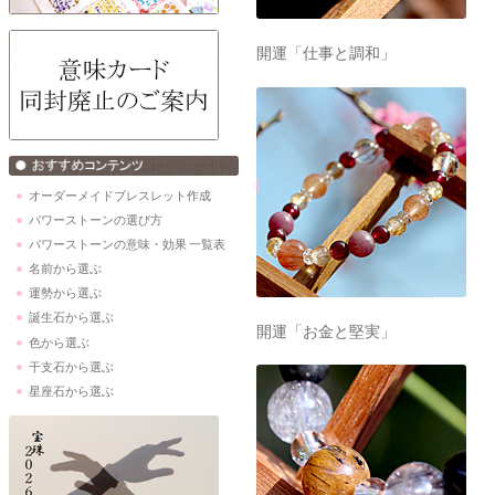
開運「仕事と調和」
オーダーメイドブレスレット作成
パワーストーンの選び方
パワーストーンの意味・効果 一覧表
名前から選ぶ
運勢から選ぶ
誕生石から選ぶ
開運「お金と堅実」
色から選ぶ
干支石から選ぶ
星座石から選ぶ