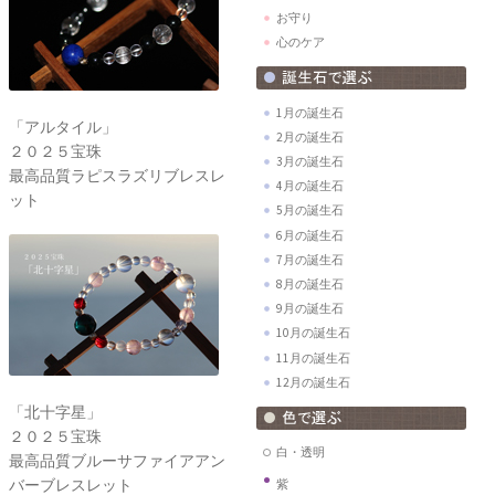
お守り
心のケア
1月の誕生石
「アルタイル」
2月の誕生石
２０２５宝珠
3月の誕生石
最高品質ラピスラズリブレスレ
4月の誕生石
ット
5月の誕生石
6月の誕生石
7月の誕生石
8月の誕生石
9月の誕生石
10月の誕生石
11月の誕生石
12月の誕生石
「北十字星」
２０２５宝珠
白・透明
最高品質ブルーサファイアアン
バーブレスレット
紫