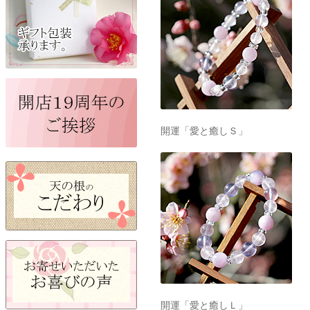
開運「愛と癒しＳ」
開運「愛と癒しＬ」