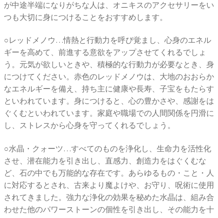
が中途半端になりがちな人は、オニキスのアクセサリーをい
つも大切に身につけることをおすすめします。
○レッドメノウ…情熱と行動力を呼び覚まし、心身のエネル
ギーを高めて、前進する意欲をアップさせてくれるでしょ
う。元気が欲しいときや、積極的な行動力が必要なとき、身
につけてください。赤色のレッドメノウは、大地のおおらか
なエネルギーを備え、持ち主に健康や長寿、子宝をもたらす
といわれています。身につけると、心の豊かさや、感謝をは
ぐくむといわれています。家庭や職場での人間関係を円滑に
し、ストレスから心身を守ってくれるでしょう。
○水晶・クォーツ…すべてのものを浄化し、生命力を活性化
させ、潜在能力を引き出し、直感力、創造力をはぐくむな
ど、石の中でも万能的な存在です。あらゆるもの・こと・人
に対応するとされ、古来より魔よけや、お守り、呪術に使用
されてきました。強力な浄化の効果を秘めた水晶は、組み合
わせた他のパワーストーンの個性を引き出し、その能力を十