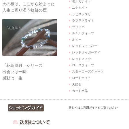
モルガナイト
天の根は、ここから始まった
ユナカイト
人生に寄り添う軌跡の標
ラピスラズリ
ラブラドライト
ラリマー
ルチルクォーツ
ルビー
レッドジャスパー
レッドタイガーアイ
レッドメノウ
「花鳥風月」シリーズ
ローズクォーツ
出会いは一瞬
スターローズクォーツ
感動は一生
ロードナイト
天眼石
カット水晶
詳しくはご利用ガイドをご覧ください