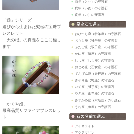
酉年（とり）の守護石
戌年（いぬ）の守護石
亥年（い）の守護石
「遊」シリーズ
遊びから生まれた究極の宝珠ブ
レスレット
おひつじ座（牡羊座）の守護石
「天の根」の真髄をここに標し
おうし座（牡牛座）の守護石
ます
ふたご座（双子座）の守護石
かに座（蟹座）の守護石
しし座（しし座）の守護石
おとめ座（乙女座）の守護石
てんびん座（天秤座）の守護石
さそり座（蠍座）の守護石
いて座（射手座）の守護石
やぎ座（山羊座）の守護石
みずがめ座（水瓶座）の守護石
「かぐや姫」
うお座（魚座）の守護石
最高品質サファイアブレスレッ
ト
アイオライト
アクアマリン