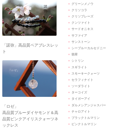
グリーンメノウ
クリソコラ
クリソプレーズ
クンツァイト
サードオニキス
サファイア
サンストーン
「諾弥」高品質ペアブレスレッ
シーブルーカルセドニー
ト
翡翠
シトリン
スギライト
スモーキークォーツ
セラフィナイト
ソーダライト
ターコイズ
タイガーアイ
ダルメシアンジャスパー
「ロゼ」
チャロアイト
高品質ブルーダイヤモンド＆高
ブラックトルマリン
品質ピンクアイリスクォーツネ
ピンクトルマリン
ックレス