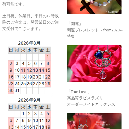
荷可能です。
土日祝、休業日、平日の17時以
降のご注文は、翌営業日のご注
「開運」
文受付でございます。
開運ブレスレット～from2020～
特集
「True Love」
高品質ラピスラズリ
オーダーメイドネックレス