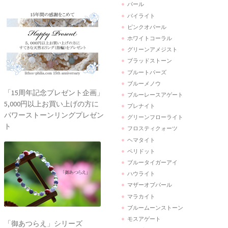
パール
パイライト
ピンクオパール
ホワイトコーラル
グリーンアメジスト
ブラッドストーン
ブルートパーズ
ブルーメノウ
「15周年記念プレゼント企画」
ブルーレースアゲート
5,000円以上お買い上げの方に
プレナイト
パワーストーンリングプレゼン
グリーンフローライト
ト
フロスティクォーツ
ヘマタイト
ペリドット
ブルータイガーアイ
ハウライト
マザーオブパール
マラカイト
ブルームーンストーン
モスアゲート
「御あつらえ」シリーズ