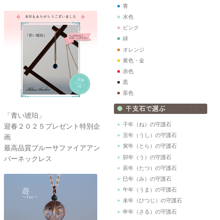
青
水色
ピンク
緑
オレンジ
黄色・金
赤色
黒
茶色
「青い琥珀」
子年（ね）の守護石
迎春２０２５プレゼント特別企
丑年（うし）の守護石
画
寅年（とら）の守護石
最高品質ブルーサファイアアン
卯年（う）の守護石
バーネックレス
辰年（たつ）の守護石
巳年（み）の守護石
午年（うま）の守護石
未年（ひつじ）の守護石
申年（さる）の守護石