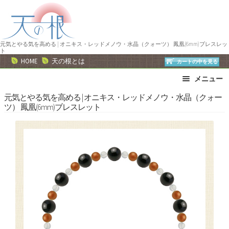
ナ
コ
ビ
ン
ゲ
テ
ー
ン
元気とやる気を高める | オニキス・レッドメノウ・水晶（クォーツ） 鳳凰(6mm)ブレスレッ
ト
シ
ツ
HOME
天の根とは
カートの中を見る
ョ
へ
メニュー
ン
ス
へ
キ
ブレスレット
ストラップ
元気とやる気を高める | オニキス・レッドメノウ・水晶（クォー
ツ） 鳳凰(6mm)ブレスレット
ス
ッ
ネックレス
ピアス・イヤリング
キ
プ
リング
運勢で選ぶ
ッ
誕生石で選ぶ
色で選ぶ
プ
干支石で選ぶ
星座石で選ぶ
石の名前で選ぶ
パワーストーン一覧