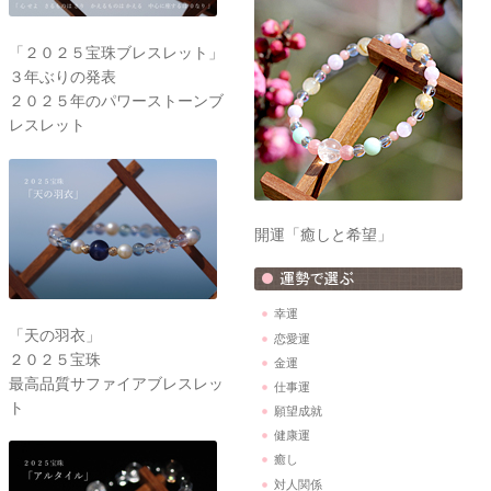
「２０２５宝珠ブレスレット」
３年ぶりの発表
２０２５年のパワーストーンブ
レスレット
開運「癒しと希望」
幸運
「天の羽衣」
恋愛運
２０２５宝珠
金運
最高品質サファイアブレスレッ
仕事運
ト
願望成就
健康運
癒し
対人関係