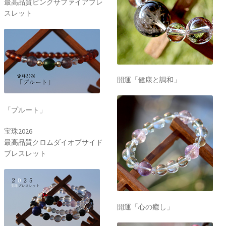
最高品質ピンクサファイアブレ
スレット
開運「健康と調和」
「プルート」
宝珠2026
最高品質クロムダイオプサイド
ブレスレット
開運「心の癒し」