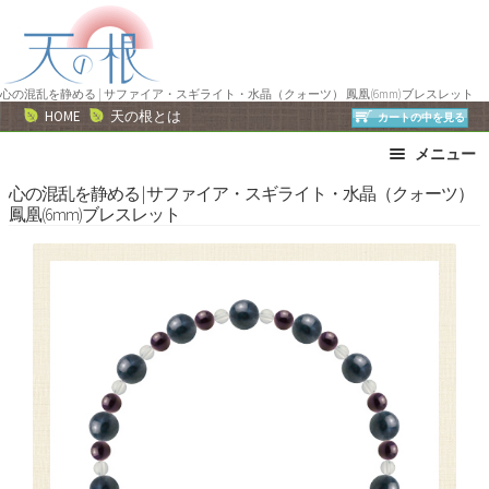
ナ
コ
ビ
ン
ゲ
テ
ー
ン
心の混乱を静める | サファイア・スギライト・水晶（クォーツ） 鳳凰(6mm)ブレスレット
HOME
天の根とは
カートの中を見る
シ
ツ
ョ
へ
メニュー
ン
ス
ブレスレット
ストラップ
心の混乱を静める | サファイア・スギライト・水晶（クォーツ）
へ
キ
鳳凰(6mm)ブレスレット
ネックレス
ピアス・イヤリング
ス
ッ
リング
運勢で選ぶ
キ
プ
ッ
誕生石で選ぶ
色で選ぶ
プ
干支石で選ぶ
星座石で選ぶ
石の名前で選ぶ
パワーストーン一覧