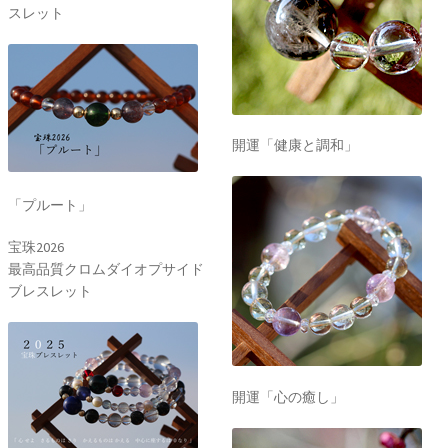
スレット
開運「健康と調和」
「プルート」
宝珠2026
最高品質クロムダイオプサイド
ブレスレット
開運「心の癒し」