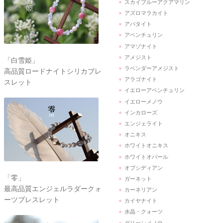
スカイブルーアクアマリン
アズロマラカイト
アパタイト
アベンチュリン
アマゾナイト
アメジスト
「白雪姫」
ラベンダーアメジスト
高品質ロードナイトシリカブレ
アラゴナイト
スレット
イエローアベンチュリン
イエローメノウ
インカローズ
エンジェライト
オニキス
ホワイトオニキス
ホワイトオパール
オブシディアン
「零」
ガーネット
最高品質エンジェルラダークォ
カーネリアン
ーツブレスレット
カイヤナイト
水晶・クォーツ
グリーンメノウ