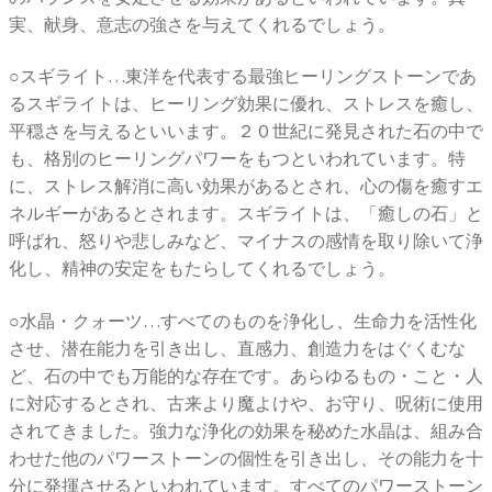
実、献身、意志の強さを与えてくれるでしょう。
○スギライト…東洋を代表する最強ヒーリングストーンであ
るスギライトは、ヒーリング効果に優れ、ストレスを癒し、
平穏さを与えるといいます。２０世紀に発見された石の中で
も、格別のヒーリングパワーをもつといわれています。特
に、ストレス解消に高い効果があるとされ、心の傷を癒すエ
ネルギーがあるとされます。スギライトは、「癒しの石」と
呼ばれ、怒りや悲しみなど、マイナスの感情を取り除いて浄
化し、精神の安定をもたらしてくれるでしょう。
○水晶・クォーツ…すべてのものを浄化し、生命力を活性化
させ、潜在能力を引き出し、直感力、創造力をはぐくむな
ど、石の中でも万能的な存在です。あらゆるもの・こと・人
に対応するとされ、古来より魔よけや、お守り、呪術に使用
されてきました。強力な浄化の効果を秘めた水晶は、組み合
わせた他のパワーストーンの個性を引き出し、その能力を十
分に発揮させるといわれています。すべてのパワーストーン