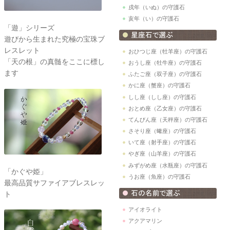
戌年（いぬ）の守護石
亥年（い）の守護石
「遊」シリーズ
遊びから生まれた究極の宝珠ブ
レスレット
おひつじ座（牡羊座）の守護石
「天の根」の真髄をここに標し
おうし座（牡牛座）の守護石
ます
ふたご座（双子座）の守護石
かに座（蟹座）の守護石
しし座（しし座）の守護石
おとめ座（乙女座）の守護石
てんびん座（天秤座）の守護石
さそり座（蠍座）の守護石
いて座（射手座）の守護石
やぎ座（山羊座）の守護石
みずがめ座（水瓶座）の守護石
「かぐや姫」
うお座（魚座）の守護石
最高品質サファイアブレスレッ
ト
アイオライト
アクアマリン