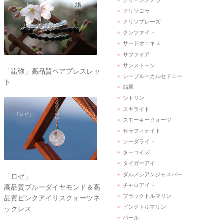
クリソコラ
クリソプレーズ
クンツァイト
サードオニキス
サファイア
サンストーン
「諾弥」高品質ペアブレスレッ
シーブルーカルセドニー
ト
翡翠
シトリン
スギライト
スモーキークォーツ
セラフィナイト
ソーダライト
ターコイズ
タイガーアイ
ダルメシアンジャスパー
「ロゼ」
チャロアイト
高品質ブルーダイヤモンド＆高
ブラックトルマリン
品質ピンクアイリスクォーツネ
ピンクトルマリン
ックレス
パール