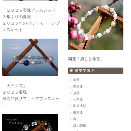
「２０２５宝珠ブレスレット」
３年ぶりの発表
２０２５年のパワーストーンブ
レスレット
開運「癒しと希望」
幸運
「天の羽衣」
恋愛運
２０２５宝珠
金運
最高品質サファイアブレスレッ
仕事運
ト
願望成就
健康運
癒し
対人関係