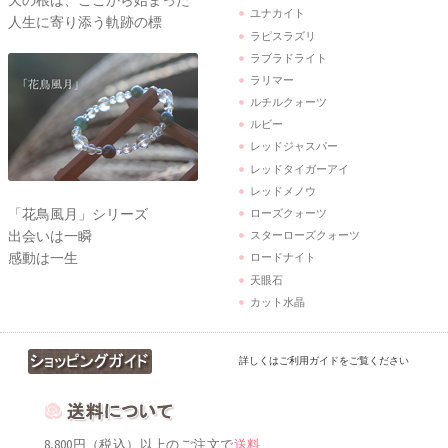
天の根は、ここから始まった
ユナカイト
人生に寄り添う軌跡の標
ラピスラズリ
ラブラドライト
ラリマー
ルチルクォーツ
ルビー
レッドジャスパー
レッドタイガーアイ
レッドメノウ
「花鳥風月」シリーズ
ローズクォーツ
出会いは一瞬
スターローズクォーツ
感動は一生
ロードナイト
天眼石
カット水晶
詳しくはご利用ガイドをご覧ください
8,800円（税込）以上のご注文で
送料