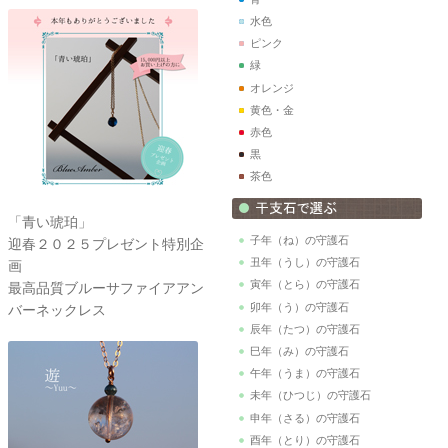
水色
ピンク
緑
オレンジ
黄色・金
赤色
黒
茶色
「青い琥珀」
子年（ね）の守護石
迎春２０２５プレゼント特別企
丑年（うし）の守護石
画
寅年（とら）の守護石
最高品質ブルーサファイアアン
卯年（う）の守護石
バーネックレス
辰年（たつ）の守護石
巳年（み）の守護石
午年（うま）の守護石
未年（ひつじ）の守護石
申年（さる）の守護石
酉年（とり）の守護石