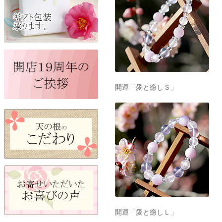
開運「愛と癒しＳ」
開運「愛と癒しＬ」