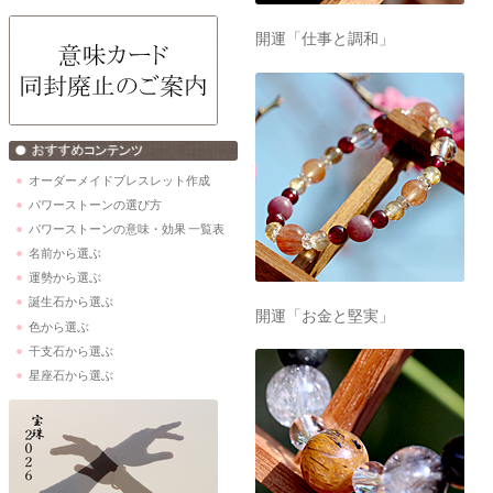
開運「仕事と調和」
オーダーメイドブレスレット作成
パワーストーンの選び方
パワーストーンの意味・効果 一覧表
名前から選ぶ
運勢から選ぶ
誕生石から選ぶ
開運「お金と堅実」
色から選ぶ
干支石から選ぶ
星座石から選ぶ