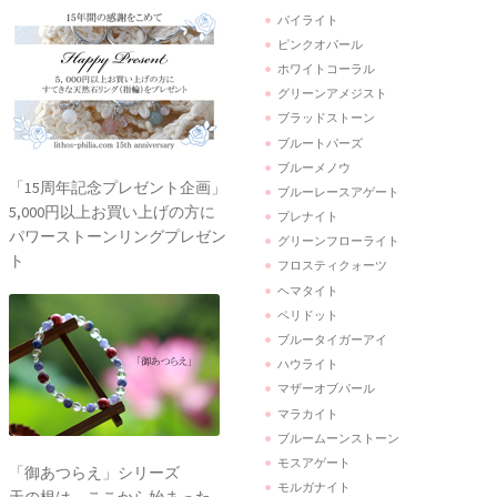
パイライト
ピンクオパール
ホワイトコーラル
グリーンアメジスト
ブラッドストーン
ブルートパーズ
ブルーメノウ
「15周年記念プレゼント企画」
ブルーレースアゲート
5,000円以上お買い上げの方に
プレナイト
パワーストーンリングプレゼン
グリーンフローライト
ト
フロスティクォーツ
ヘマタイト
ペリドット
ブルータイガーアイ
ハウライト
マザーオブパール
マラカイト
ブルームーンストーン
モスアゲート
「御あつらえ」シリーズ
モルガナイト