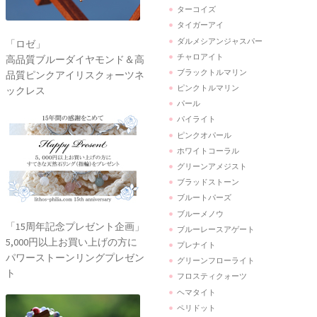
ターコイズ
タイガーアイ
ダルメシアンジャスパー
「ロゼ」
チャロアイト
高品質ブルーダイヤモンド＆高
ブラックトルマリン
品質ピンクアイリスクォーツネ
ピンクトルマリン
ックレス
パール
パイライト
ピンクオパール
ホワイトコーラル
グリーンアメジスト
ブラッドストーン
ブルートパーズ
ブルーメノウ
「15周年記念プレゼント企画」
ブルーレースアゲート
5,000円以上お買い上げの方に
プレナイト
パワーストーンリングプレゼン
グリーンフローライト
ト
フロスティクォーツ
ヘマタイト
ペリドット