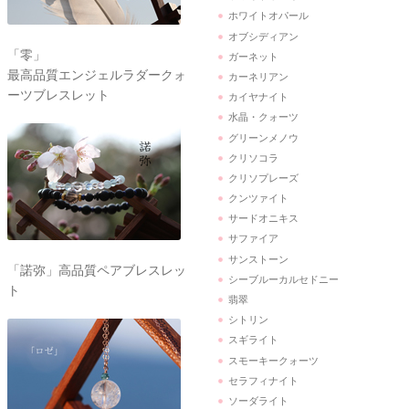
ホワイトオパール
オブシディアン
「零」
ガーネット
最高品質エンジェルラダークォ
カーネリアン
ーツブレスレット
カイヤナイト
水晶・クォーツ
グリーンメノウ
クリソコラ
クリソプレーズ
クンツァイト
サードオニキス
サファイア
サンストーン
「諾弥」高品質ペアブレスレッ
シーブルーカルセドニー
ト
翡翠
シトリン
スギライト
スモーキークォーツ
セラフィナイト
ソーダライト