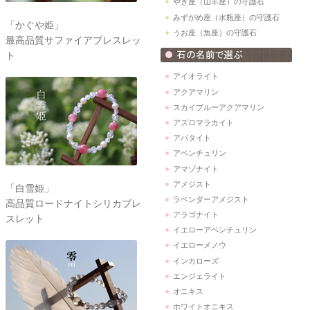
やぎ座（山羊座）の守護石
みずがめ座（水瓶座）の守護石
「かぐや姫」
うお座（魚座）の守護石
最高品質サファイアブレスレッ
ト
アイオライト
アクアマリン
スカイブルーアクアマリン
アズロマラカイト
アパタイト
アベンチュリン
アマゾナイト
アメジスト
「白雪姫」
ラベンダーアメジスト
高品質ロードナイトシリカブレ
アラゴナイト
スレット
イエローアベンチュリン
イエローメノウ
インカローズ
エンジェライト
オニキス
ホワイトオニキス