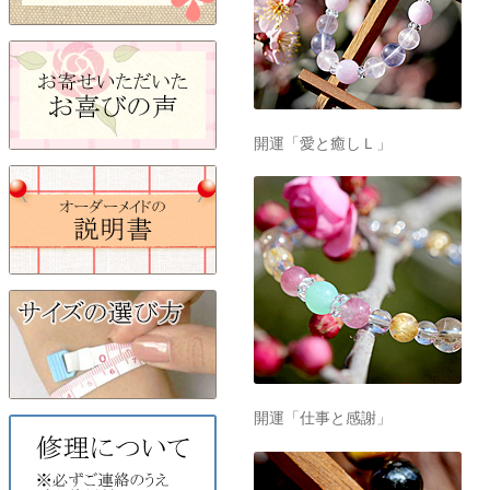
開運「愛と癒しＬ」
開運「仕事と感謝」