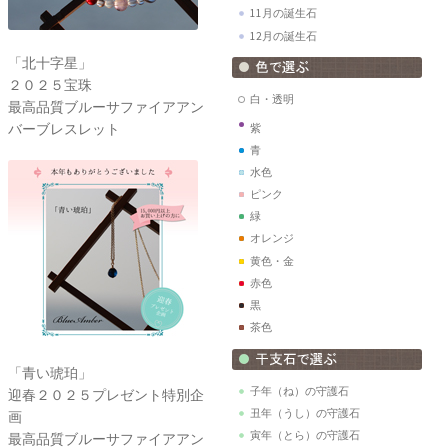
11月の誕生石
12月の誕生石
「北十字星」
２０２５宝珠
白・透明
最高品質ブルーサファイアアン
バーブレスレット
紫
青
水色
ピンク
緑
オレンジ
黄色・金
赤色
黒
茶色
「青い琥珀」
子年（ね）の守護石
迎春２０２５プレゼント特別企
丑年（うし）の守護石
画
寅年（とら）の守護石
最高品質ブルーサファイアアン