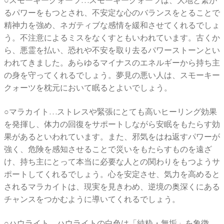
○スモーキークォーツ…スモーキークォーツは、大地と繋が
るパワーをもつとされ、不安定な心のバランスをとることで
精神力を強め、ネガティブな感情を緩和させてくれるでしょ
う。不注意によるミスをなくすともいわれています。古くか
ら、悪霊を払い、恐れや不安を取り去るパワーストーンとい
われてきました。あらゆるマイナスのエネルギーから持ち主
の身を守ってくれるでしょう。夢見の悪い人は、スモーキー
クォーツを枕元において眠るとよいでしょう。
○マラカイト…ストレスや緊張にとても高いヒーリング効果
を発揮し、体力の回復をサポートしながら安眠をもたらす効
果があるといわれています。また、邪気をはね返すパワーが
強く、危険を感知させることで災いをもたらすものを遠ざ
け、持ち主にとって本当に必要な人との関わりをもつようサ
ポートしてくれるでしょう。心を安定させ、気力を高めると
されるマラカイトは、現実を見きわめ、逆境の奥深くにある
チャンスをつかむように導いてくれるでしょう。
○ハウライト…ハウライトの白色は「純粋・無垢」を象徴