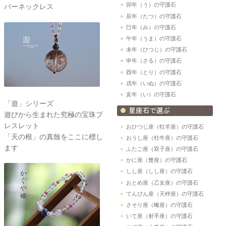
卯年（う）の守護石
バーネックレス
辰年（たつ）の守護石
巳年（み）の守護石
午年（うま）の守護石
未年（ひつじ）の守護石
申年（さる）の守護石
酉年（とり）の守護石
戌年（いぬ）の守護石
亥年（い）の守護石
「遊」シリーズ
遊びから生まれた究極の宝珠ブ
レスレット
おひつじ座（牡羊座）の守護石
「天の根」の真髄をここに標し
おうし座（牡牛座）の守護石
ます
ふたご座（双子座）の守護石
かに座（蟹座）の守護石
しし座（しし座）の守護石
おとめ座（乙女座）の守護石
てんびん座（天秤座）の守護石
さそり座（蠍座）の守護石
いて座（射手座）の守護石