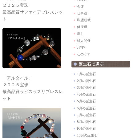
２０２５宝珠
金運
最高品質サファイアブレスレッ
仕事運
ト
願望成就
健康運
癒し
対人関係
お守り
心のケア
1月の誕生石
「アルタイル」
2月の誕生石
２０２５宝珠
3月の誕生石
最高品質ラピスラズリブレスレ
4月の誕生石
ット
5月の誕生石
6月の誕生石
7月の誕生石
8月の誕生石
9月の誕生石
10月の誕生石