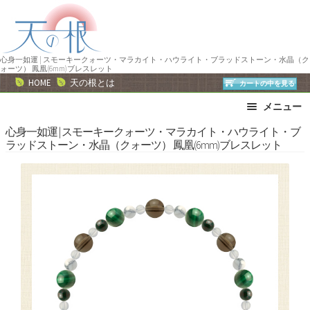
ナ
コ
ビ
ン
ゲ
テ
ー
ン
心身一如運 | スモーキークォーツ・マラカイト・ハウライト・ブラッドストーン・水晶（ク
ォーツ） 鳳凰(6mm)ブレスレット
シ
ツ
HOME
天の根とは
カートの中を見る
ョ
へ
メニュー
ン
ス
へ
キ
ブレスレット
ストラップ
心身一如運 | スモーキークォーツ・マラカイト・ハウライト・ブ
ラッドストーン・水晶（クォーツ） 鳳凰(6mm)ブレスレット
ス
ッ
ネックレス
ピアス・イヤリング
キ
プ
リング
運勢で選ぶ
ッ
誕生石で選ぶ
色で選ぶ
プ
干支石で選ぶ
星座石で選ぶ
石の名前で選ぶ
パワーストーン一覧