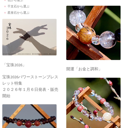
干支石から選ぶ
星座石から選ぶ
「宝珠2026」
開運「お金と調和」
宝珠2026パワーストーンブレス
レット特集
２０２６年１月６日発表・販売
開始