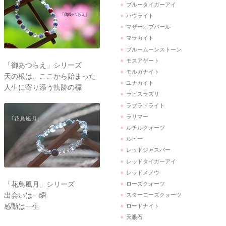
ブルータイガーアイ
ハウライト
マザーオブパール
マラカイト
ブルームーンストーン
モスアゲート
「御あつらえ」シリーズ
モルガナイト
天の根は、ここから始まった
ユナカイト
人生に寄り添う軌跡の標
ラピスラズリ
ラブラドライト
ラリマー
ルチルクォーツ
ルビー
レッドジャスパー
レッドタイガーアイ
レッドメノウ
「花鳥風月」シリーズ
ローズクォーツ
出会いは一瞬
スターローズクォーツ
感動は一生
ロードナイト
天眼石