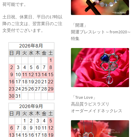
荷可能です。
土日祝、休業日、平日の17時以
降のご注文は、翌営業日のご注
「開運」
文受付でございます。
開運ブレスレット～from2020～
特集
「True Love」
高品質ラピスラズリ
オーダーメイドネックレス