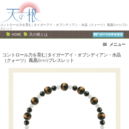
ナ
コ
ビ
ン
ゲ
テ
ー
ン
コントロール力を育む | タイガーアイ・オブシディアン・水晶（クォーツ） 鳳凰(6mm)ブレ
スレット
シ
ツ
HOME
天の根とは
カートの中を見る
ョ
へ
メニュー
ン
ス
へ
キ
ブレスレット
ストラップ
コントロール力を育む | タイガーアイ・オブシディアン・水晶
（クォーツ） 鳳凰(6mm)ブレスレット
ス
ッ
ネックレス
ピアス・イヤリング
キ
プ
リング
運勢で選ぶ
ッ
誕生石で選ぶ
色で選ぶ
プ
干支石で選ぶ
星座石で選ぶ
石の名前で選ぶ
パワーストーン一覧