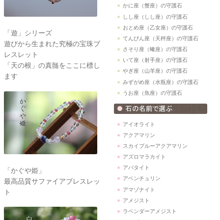
かに座（蟹座）の守護石
しし座（しし座）の守護石
おとめ座（乙女座）の守護石
「遊」シリーズ
てんびん座（天秤座）の守護石
遊びから生まれた究極の宝珠ブ
さそり座（蠍座）の守護石
レスレット
いて座（射手座）の守護石
「天の根」の真髄をここに標し
やぎ座（山羊座）の守護石
ます
みずがめ座（水瓶座）の守護石
うお座（魚座）の守護石
アイオライト
アクアマリン
スカイブルーアクアマリン
アズロマラカイト
アパタイト
「かぐや姫」
アベンチュリン
最高品質サファイアブレスレッ
アマゾナイト
ト
アメジスト
ラベンダーアメジスト