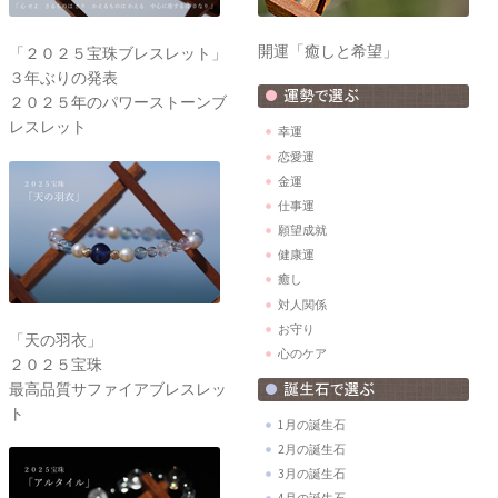
開運「癒しと希望」
「２０２５宝珠ブレスレット」
３年ぶりの発表
２０２５年のパワーストーンブ
レスレット
幸運
恋愛運
金運
仕事運
願望成就
健康運
癒し
対人関係
お守り
「天の羽衣」
心のケア
２０２５宝珠
最高品質サファイアブレスレッ
ト
1月の誕生石
2月の誕生石
3月の誕生石