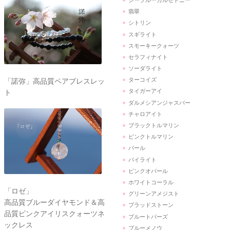
翡翠
シトリン
スギライト
スモーキークォーツ
セラフィナイト
ソーダライト
ターコイズ
「諾弥」高品質ペアブレスレッ
タイガーアイ
ト
ダルメシアンジャスパー
チャロアイト
ブラックトルマリン
ピンクトルマリン
パール
パイライト
ピンクオパール
ホワイトコーラル
「ロゼ」
グリーンアメジスト
高品質ブルーダイヤモンド＆高
ブラッドストーン
品質ピンクアイリスクォーツネ
ブルートパーズ
ックレス
ブルーメノウ