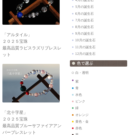
4月の誕生石
5月の誕生石
6月の誕生石
7月の誕生石
8月の誕生石
9月の誕生石
「アルタイル」
10月の誕生石
２０２５宝珠
11月の誕生石
最高品質ラピスラズリブレスレ
12月の誕生石
ット
白・透明
紫
青
水色
ピンク
緑
「北十字星」
オレンジ
２０２５宝珠
黄色・金
最高品質ブルーサファイアアン
赤色
バーブレスレット
黒