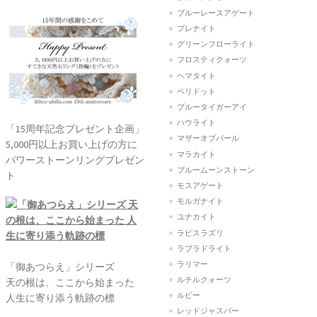
ブルーレースアゲート
プレナイト
グリーンフローライト
フロスティクォーツ
ヘマタイト
ペリドット
ブルータイガーアイ
ハウライト
「15周年記念プレゼント企画」
マザーオブパール
5,000円以上お買い上げの方に
マラカイト
パワーストーンリングプレゼン
ブルームーンストーン
ト
モスアゲート
モルガナイト
ユナカイト
ラピスラズリ
ラブラドライト
ラリマー
「御あつらえ」シリーズ
ルチルクォーツ
天の根は、ここから始まった
ルビー
人生に寄り添う軌跡の標
レッドジャスパー