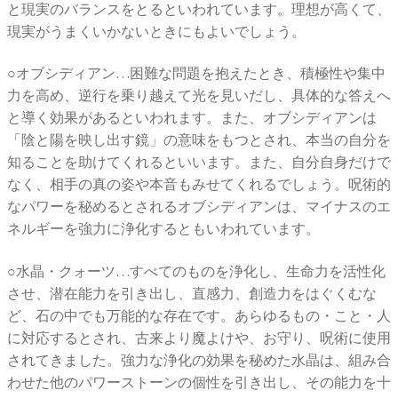
と現実のバランスをとるといわれています。理想が高くて、
現実がうまくいかないときにもよいでしょう。
○オブシディアン…困難な問題を抱えたとき、積極性や集中
力を高め、逆行を乗り越えて光を見いだし、具体的な答えへ
と導く効果があるといわれます。また、オブシディアンは
「陰と陽を映し出す鏡」の意味をもつとされ、本当の自分を
知ることを助けてくれるといいます。また、自分自身だけで
なく、相手の真の姿や本音もみせてくれるでしょう。呪術的
なパワーを秘めるとされるオブシディアンは、マイナスのエ
ネルギーを強力に浄化するともいわれています。
○水晶・クォーツ…すべてのものを浄化し、生命力を活性化
させ、潜在能力を引き出し、直感力、創造力をはぐくむな
ど、石の中でも万能的な存在です。あらゆるもの・こと・人
に対応するとされ、古来より魔よけや、お守り、呪術に使用
されてきました。強力な浄化の効果を秘めた水晶は、組み合
わせた他のパワーストーンの個性を引き出し、その能力を十