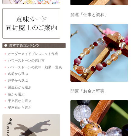
開運「仕事と調和」
オーダーメイドブレスレット作成
パワーストーンの選び方
パワーストーンの意味・効果 一覧表
名前から選ぶ
運勢から選ぶ
誕生石から選ぶ
開運「お金と堅実」
色から選ぶ
干支石から選ぶ
星座石から選ぶ