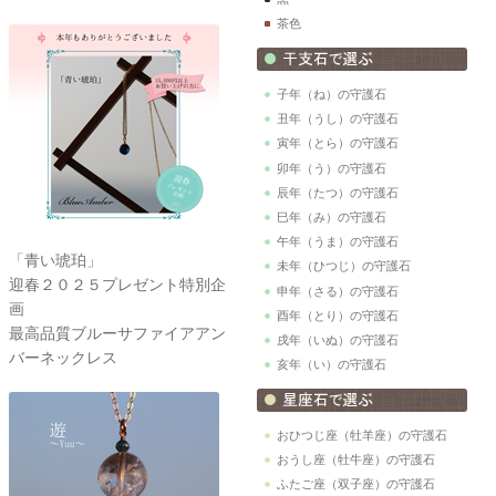
茶色
子年（ね）の守護石
丑年（うし）の守護石
寅年（とら）の守護石
卯年（う）の守護石
辰年（たつ）の守護石
巳年（み）の守護石
午年（うま）の守護石
「青い琥珀」
未年（ひつじ）の守護石
迎春２０２５プレゼント特別企
申年（さる）の守護石
画
酉年（とり）の守護石
最高品質ブルーサファイアアン
戌年（いぬ）の守護石
バーネックレス
亥年（い）の守護石
おひつじ座（牡羊座）の守護石
おうし座（牡牛座）の守護石
ふたご座（双子座）の守護石