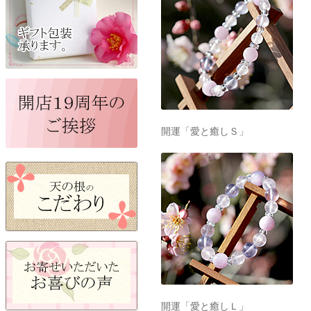
開運「愛と癒しＳ」
開運「愛と癒しＬ」