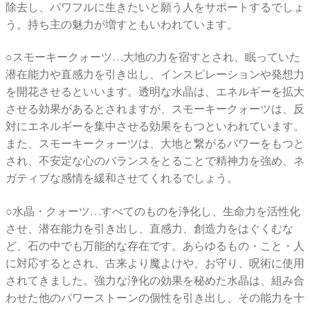
除去し、パワフルに生きたいと願う人をサポートするでしょ
う。持ち主の魅力が増すともいわれています。
○スモーキークォーツ…大地の力を宿すとされ、眠っていた
潜在能力や直感力を引き出し、インスピレーションや発想力
を開花させるといいます。透明な水晶は、エネルギーを拡大
させる効果があるとされますが、スモーキークォーツは、反
対にエネルギーを集中させる効果をもつといわれています。
また、スモーキークォーツは、大地と繋がるパワーをもつと
され、不安定な心のバランスをとることで精神力を強め、ネ
ガティブな感情を緩和させてくれるでしょう。
○水晶・クォーツ…すべてのものを浄化し、生命力を活性化
させ、潜在能力を引き出し、直感力、創造力をはぐくむな
ど、石の中でも万能的な存在です。あらゆるもの・こと・人
に対応するとされ、古来より魔よけや、お守り、呪術に使用
されてきました。強力な浄化の効果を秘めた水晶は、組み合
わせた他のパワーストーンの個性を引き出し、その能力を十