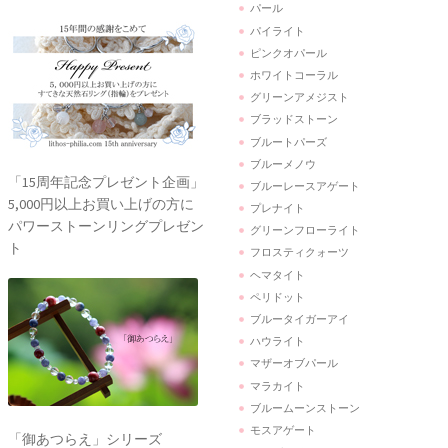
パール
パイライト
ピンクオパール
ホワイトコーラル
グリーンアメジスト
ブラッドストーン
ブルートパーズ
ブルーメノウ
「15周年記念プレゼント企画」
ブルーレースアゲート
5,000円以上お買い上げの方に
プレナイト
パワーストーンリングプレゼン
グリーンフローライト
ト
フロスティクォーツ
ヘマタイト
ペリドット
ブルータイガーアイ
ハウライト
マザーオブパール
マラカイト
ブルームーンストーン
モスアゲート
「御あつらえ」シリーズ