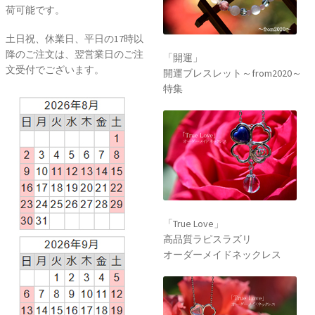
荷可能です。
土日祝、休業日、平日の17時以
降のご注文は、翌営業日のご注
「開運」
文受付でございます。
開運ブレスレット～from2020～
特集
「True Love」
高品質ラピスラズリ
オーダーメイドネックレス