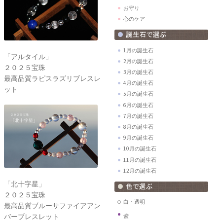
お守り
心のケア
1月の誕生石
「アルタイル」
2月の誕生石
２０２５宝珠
3月の誕生石
最高品質ラピスラズリブレスレ
4月の誕生石
ット
5月の誕生石
6月の誕生石
7月の誕生石
8月の誕生石
9月の誕生石
10月の誕生石
11月の誕生石
12月の誕生石
「北十字星」
２０２５宝珠
白・透明
最高品質ブルーサファイアアン
バーブレスレット
紫