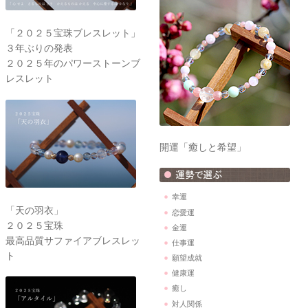
「２０２５宝珠ブレスレット」
３年ぶりの発表
２０２５年のパワーストーンブ
レスレット
開運「癒しと希望」
幸運
「天の羽衣」
恋愛運
２０２５宝珠
金運
最高品質サファイアブレスレッ
仕事運
ト
願望成就
健康運
癒し
対人関係