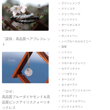
グリーンメノウ
クリソコラ
クリソプレーズ
クンツァイト
サードオニキス
サファイア
サンストーン
「諾弥」高品質ペアブレスレッ
シーブルーカルセドニー
ト
翡翠
シトリン
スギライト
スモーキークォーツ
セラフィナイト
ソーダライト
ターコイズ
タイガーアイ
ダルメシアンジャスパー
「ロゼ」
チャロアイト
高品質ブルーダイヤモンド＆高
ブラックトルマリン
品質ピンクアイリスクォーツネ
ピンクトルマリン
ックレス