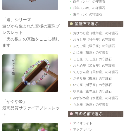
酉年（とり）の守護石
戌年（いぬ）の守護石
亥年（い）の守護石
「遊」シリーズ
遊びから生まれた究極の宝珠ブ
レスレット
おひつじ座（牡羊座）の守護石
「天の根」の真髄をここに標し
おうし座（牡牛座）の守護石
ます
ふたご座（双子座）の守護石
かに座（蟹座）の守護石
しし座（しし座）の守護石
おとめ座（乙女座）の守護石
てんびん座（天秤座）の守護石
さそり座（蠍座）の守護石
いて座（射手座）の守護石
やぎ座（山羊座）の守護石
みずがめ座（水瓶座）の守護石
「かぐや姫」
うお座（魚座）の守護石
最高品質サファイアブレスレッ
ト
アイオライト
アクアマリン