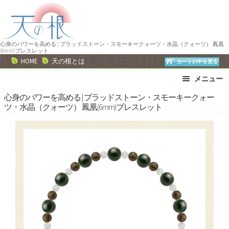
ナ
コ
ビ
ン
ゲ
テ
ー
ン
心身のパワーを高める | ブラッドストーン・スモーキークォーツ・水晶（クォーツ） 鳳凰
(6mm)ブレスレット
シ
ツ
HOME
天の根とは
カートの中を見る
ョ
へ
メニュー
ン
ス
へ
キ
ブレスレット
ストラップ
心身のパワーを高める | ブラッドストーン・スモーキークォー
ツ・水晶（クォーツ） 鳳凰(6mm)ブレスレット
ス
ッ
ネックレス
ピアス・イヤリング
キ
プ
リング
運勢で選ぶ
ッ
誕生石で選ぶ
色で選ぶ
プ
干支石で選ぶ
星座石で選ぶ
石の名前で選ぶ
パワーストーン一覧