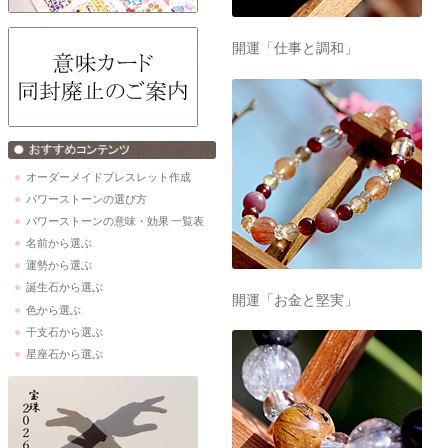
開運「仕事と調和」
オーダーメイドブレスレット作成
パワーストーンの選び方
パワーストーンの意味・効果 一覧表
名前から選ぶ
運勢から選ぶ
誕生石から選ぶ
開運「お金と堅実」
色から選ぶ
干支石から選ぶ
星座石から選ぶ