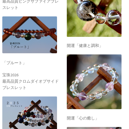
最高品質ピンクサファイアブレ
スレット
開運「健康と調和」
「プルート」
宝珠2026
最高品質クロムダイオプサイド
ブレスレット
開運「心の癒し」