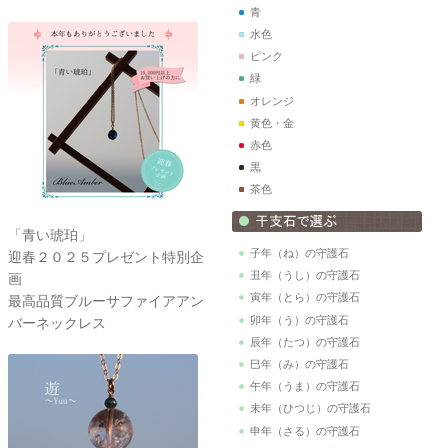
青
水色
ピンク
緑
オレンジ
黄色・金
赤色
黒
茶色
「青い琥珀」
子年（ね）の守護石
迎春２０２５プレゼント特別企
丑年（うし）の守護石
画
寅年（とら）の守護石
最高品質ブルーサファイアアン
卯年（う）の守護石
バーネックレス
辰年（たつ）の守護石
巳年（み）の守護石
午年（うま）の守護石
未年（ひつじ）の守護石
申年（さる）の守護石