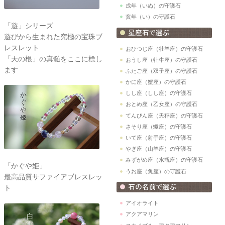
戌年（いぬ）の守護石
亥年（い）の守護石
「遊」シリーズ
遊びから生まれた究極の宝珠ブ
レスレット
おひつじ座（牡羊座）の守護石
「天の根」の真髄をここに標し
おうし座（牡牛座）の守護石
ます
ふたご座（双子座）の守護石
かに座（蟹座）の守護石
しし座（しし座）の守護石
おとめ座（乙女座）の守護石
てんびん座（天秤座）の守護石
さそり座（蠍座）の守護石
いて座（射手座）の守護石
やぎ座（山羊座）の守護石
みずがめ座（水瓶座）の守護石
「かぐや姫」
うお座（魚座）の守護石
最高品質サファイアブレスレッ
ト
アイオライト
アクアマリン