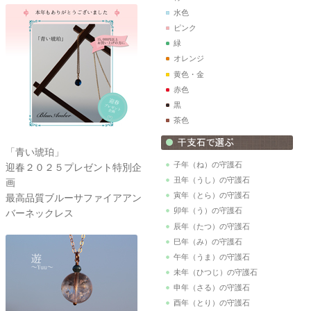
水色
ピンク
緑
オレンジ
黄色・金
赤色
黒
茶色
「青い琥珀」
子年（ね）の守護石
迎春２０２５プレゼント特別企
丑年（うし）の守護石
画
寅年（とら）の守護石
最高品質ブルーサファイアアン
卯年（う）の守護石
バーネックレス
辰年（たつ）の守護石
巳年（み）の守護石
午年（うま）の守護石
未年（ひつじ）の守護石
申年（さる）の守護石
酉年（とり）の守護石