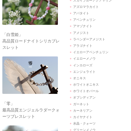
スカイブルーアクアマリン
アズロマラカイト
アパタイト
アベンチュリン
アマゾナイト
アメジスト
「白雪姫」
ラベンダーアメジスト
高品質ロードナイトシリカブレ
アラゴナイト
スレット
イエローアベンチュリン
イエローメノウ
インカローズ
エンジェライト
オニキス
ホワイトオニキス
ホワイトオパール
オブシディアン
「零」
ガーネット
最高品質エンジェルラダークォ
カーネリアン
ーツブレスレット
カイヤナイト
水晶・クォーツ
グリーンメノウ