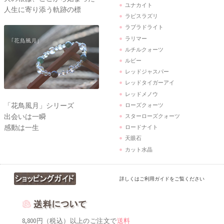
ユナカイト
人生に寄り添う軌跡の標
ラピスラズリ
ラブラドライト
ラリマー
ルチルクォーツ
ルビー
レッドジャスパー
レッドタイガーアイ
レッドメノウ
「花鳥風月」シリーズ
ローズクォーツ
出会いは一瞬
スターローズクォーツ
感動は一生
ロードナイト
天眼石
カット水晶
詳しくはご利用ガイドをご覧ください
8,800円（税込）以上のご注文で
送料