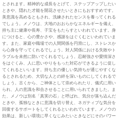
とされます。精神的な成長をとげて、ステップアップしたい
ときや、隠れた才能を開花させたいときにもおすすめです。
美意識を高めるともされ、洗練されたセンスを養ってくれる
でしょう。メノウは、大地のおおらかなエネルギーを備え、
持ち主に健康や長寿、子宝をもたらすといわれています。身
につけると、心の豊かさや、感謝をはぐくむといわれていま
す。また、家庭や職場での人間関係を円滑にし、ストレスか
ら心身を守ってくれるでしょう。対人関係における失敗やト
ラブルを未然に防いでくれるでしょう。忍耐強さや愛情深さ
をはぐくみ、人に思いやりをもった対応ができるように促し
てくれるといいます。持ち主の優しい気持ちが通じやすくな
るとされるため、大切な人との絆を深いものにしてくれるで
しょう。古くから、ご神体として崇められたり、儀式に用い
られ、人の意識を和合させることに用いられてきました。ま
た、メノウは別名「真実の石」と呼ばれ、気分が落ち込んだ
ときや、孤独なときに意識を切り替え、ネガティブな気分を
回復するサポートをしてくれるといわれています。メノウの
効果は、新しい環境に早くなじみたいときなどにそのパワー