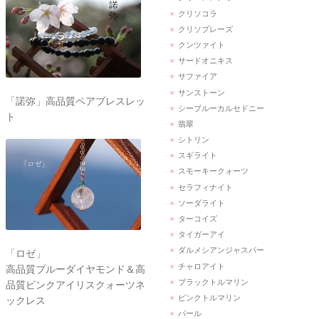
クリソコラ
クリソプレーズ
クンツァイト
サードオニキス
サファイア
サンストーン
「諾弥」高品質ペアブレスレッ
シーブルーカルセドニー
ト
翡翠
シトリン
スギライト
スモーキークォーツ
セラフィナイト
ソーダライト
ターコイズ
タイガーアイ
ダルメシアンジャスパー
「ロゼ」
チャロアイト
高品質ブルーダイヤモンド＆高
ブラックトルマリン
品質ピンクアイリスクォーツネ
ピンクトルマリン
ックレス
パール