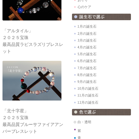
心のケア
1月の誕生石
「アルタイル」
2月の誕生石
２０２５宝珠
3月の誕生石
最高品質ラピスラズリブレスレ
4月の誕生石
ット
5月の誕生石
6月の誕生石
7月の誕生石
8月の誕生石
9月の誕生石
10月の誕生石
11月の誕生石
12月の誕生石
「北十字星」
２０２５宝珠
白・透明
最高品質ブルーサファイアアン
バーブレスレット
紫
青