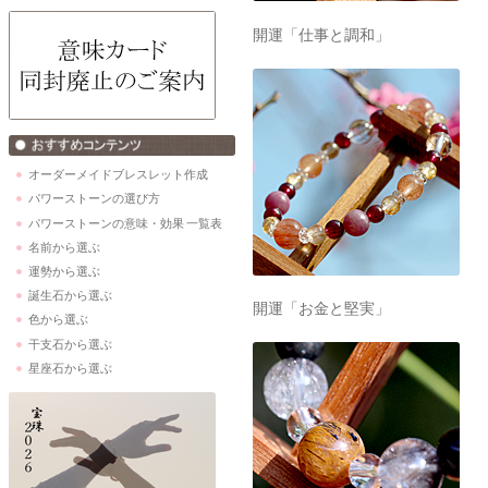
開運「仕事と調和」
オーダーメイドブレスレット作成
パワーストーンの選び方
パワーストーンの意味・効果 一覧表
名前から選ぶ
運勢から選ぶ
誕生石から選ぶ
開運「お金と堅実」
色から選ぶ
干支石から選ぶ
星座石から選ぶ