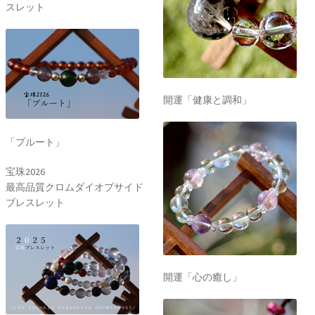
スレット
開運「健康と調和」
「プルート」
宝珠2026
最高品質クロムダイオプサイド
ブレスレット
開運「心の癒し」