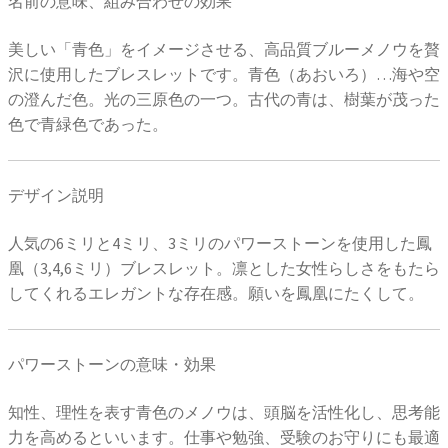
名前の意味、組み合わせの効果
美しい「青色」をイメージさせる、高品質ブルーメノウを贅
沢に使用したブレスレットです。青色（あおいろ）…海や空
の澄んだ色。光の三原色の一つ。古代の青は、樹葉が茂った
色で青緑色であった。
デザイン説明
人気の6ミリと4ミリ、3ミリのパワーストーンを使用した鳳
凰（3,4,6ミリ）ブレスレット。凛とした女性らしさをもたら
してくれるエレガントな存在感。願いを鳳凰にたくして。
パワーストーンの意味・効果
知性、理性を表す青色のメノウは、頭脳を活性化し、思考能
力を高めるといいます。仕事や勉強、受験のお守りにも最適