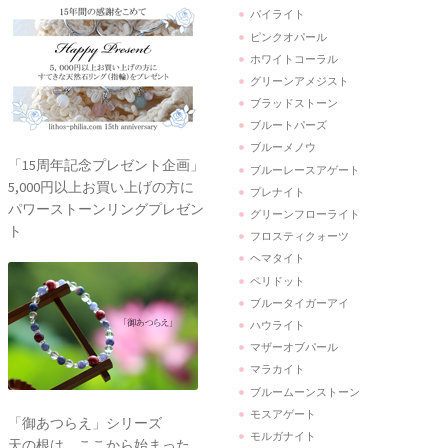
パイライト
ピンクオパール
ホワイトコーラル
グリーンアメジスト
ブラッドストーン
ブルートパーズ
ブルーメノウ
「15周年記念プレゼント企画」
ブルーレースアゲート
5,000円以上お買い上げの方に
プレナイト
パワーストーンリングプレゼン
グリーンフローライト
ト
フロスティクォーツ
ヘマタイト
ペリドット
ブルータイガーアイ
ハウライト
マザーオブパール
マラカイト
ブルームーンストーン
モスアゲート
「御あつらえ」シリーズ
モルガナイト
天の根は、ここから始まった