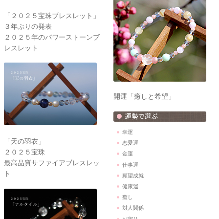
「２０２５宝珠ブレスレット」
３年ぶりの発表
２０２５年のパワーストーンブ
レスレット
開運「癒しと希望」
幸運
「天の羽衣」
恋愛運
２０２５宝珠
金運
最高品質サファイアブレスレッ
仕事運
ト
願望成就
健康運
癒し
対人関係
お守り