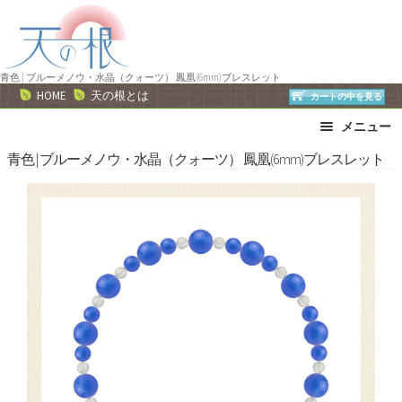
ナ
コ
ビ
ン
ゲ
テ
ー
ン
青色 | ブルーメノウ・水晶（クォーツ） 鳳凰(6mm)ブレスレット
HOME
天の根とは
カートの中を見る
シ
ツ
ョ
へ
メニュー
ン
ス
ブレスレット
ストラップ
青色 | ブルーメノウ・水晶（クォーツ） 鳳凰(6mm)ブレスレット
へ
キ
ネックレス
ピアス・イヤリング
ス
ッ
リング
運勢で選ぶ
キ
プ
ッ
誕生石で選ぶ
色で選ぶ
プ
干支石で選ぶ
星座石で選ぶ
石の名前で選ぶ
パワーストーン一覧