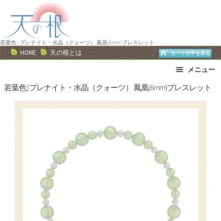
ナ
コ
ビ
ン
ゲ
テ
ー
ン
若葉色 | プレナイト・水晶（クォーツ） 鳳凰(6mm)ブレスレット
HOME
天の根とは
カートの中を見る
シ
ツ
ョ
へ
メニュー
ン
ス
ブレスレット
ストラップ
若葉色 | プレナイト・水晶（クォーツ） 鳳凰(6mm)ブレスレット
へ
キ
ネックレス
ピアス・イヤリング
ス
ッ
リング
運勢で選ぶ
キ
プ
ッ
誕生石で選ぶ
色で選ぶ
プ
干支石で選ぶ
星座石で選ぶ
石の名前で選ぶ
パワーストーン一覧