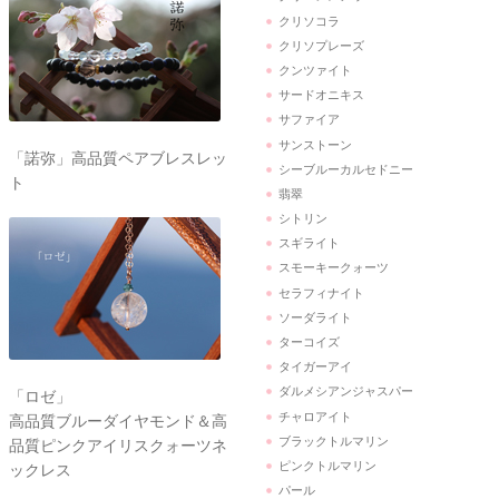
クリソコラ
クリソプレーズ
クンツァイト
サードオニキス
サファイア
サンストーン
「諾弥」高品質ペアブレスレッ
シーブルーカルセドニー
ト
翡翠
シトリン
スギライト
スモーキークォーツ
セラフィナイト
ソーダライト
ターコイズ
タイガーアイ
ダルメシアンジャスパー
「ロゼ」
チャロアイト
高品質ブルーダイヤモンド＆高
ブラックトルマリン
品質ピンクアイリスクォーツネ
ピンクトルマリン
ックレス
パール