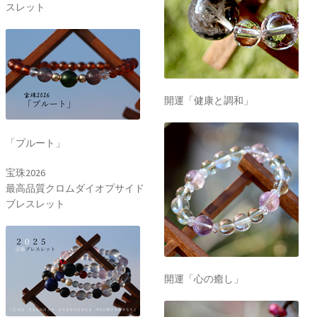
スレット
開運「健康と調和」
「プルート」
宝珠2026
最高品質クロムダイオプサイド
ブレスレット
開運「心の癒し」