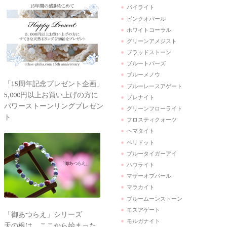
パイライト
ピンクオパール
ホワイトコーラル
グリーンアメジスト
ブラッドストーン
ブルートパーズ
ブルーメノウ
「15周年記念プレゼント企画」
ブルーレースアゲート
5,000円以上お買い上げの方に
プレナイト
パワーストーンリングプレゼン
グリーンフローライト
ト
フロスティクォーツ
ヘマタイト
ペリドット
ブルータイガーアイ
ハウライト
マザーオブパール
マラカイト
ブルームーンストーン
モスアゲート
「御あつらえ」シリーズ
モルガナイト
天の根は、ここから始まった