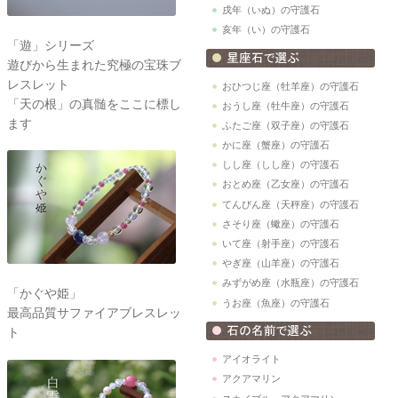
戌年（いぬ）の守護石
亥年（い）の守護石
「遊」シリーズ
遊びから生まれた究極の宝珠ブ
レスレット
おひつじ座（牡羊座）の守護石
「天の根」の真髄をここに標し
おうし座（牡牛座）の守護石
ます
ふたご座（双子座）の守護石
かに座（蟹座）の守護石
しし座（しし座）の守護石
おとめ座（乙女座）の守護石
てんびん座（天秤座）の守護石
さそり座（蠍座）の守護石
いて座（射手座）の守護石
やぎ座（山羊座）の守護石
みずがめ座（水瓶座）の守護石
「かぐや姫」
うお座（魚座）の守護石
最高品質サファイアブレスレッ
ト
アイオライト
アクアマリン