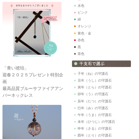
水色
ピンク
緑
オレンジ
黄色・金
赤色
黒
茶色
「青い琥珀」
子年（ね）の守護石
迎春２０２５プレゼント特別企
丑年（うし）の守護石
画
寅年（とら）の守護石
最高品質ブルーサファイアアン
卯年（う）の守護石
バーネックレス
辰年（たつ）の守護石
巳年（み）の守護石
午年（うま）の守護石
未年（ひつじ）の守護石
申年（さる）の守護石
酉年（とり）の守護石