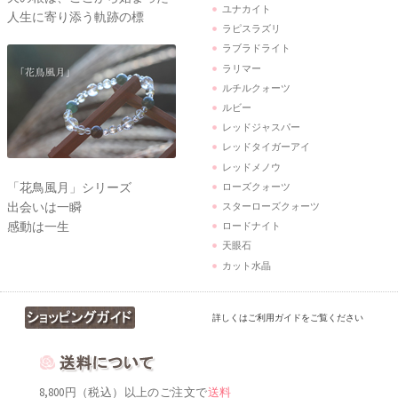
ユナカイト
人生に寄り添う軌跡の標
ラピスラズリ
ラブラドライト
ラリマー
ルチルクォーツ
ルビー
レッドジャスパー
レッドタイガーアイ
レッドメノウ
「花鳥風月」シリーズ
ローズクォーツ
出会いは一瞬
スターローズクォーツ
感動は一生
ロードナイト
天眼石
カット水晶
詳しくはご利用ガイドをご覧ください
8,800円（税込）以上のご注文で
送料