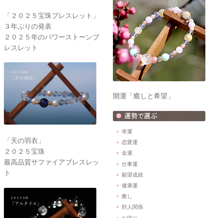
「２０２５宝珠ブレスレット」
３年ぶりの発表
２０２５年のパワーストーンブ
レスレット
開運「癒しと希望」
幸運
「天の羽衣」
恋愛運
２０２５宝珠
金運
最高品質サファイアブレスレッ
仕事運
ト
願望成就
健康運
癒し
対人関係
お守り