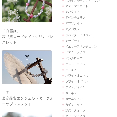
スカイブルーアクアマリン
アズロマラカイト
アパタイト
アベンチュリン
アマゾナイト
アメジスト
「白雪姫」
ラベンダーアメジスト
高品質ロードナイトシリカブレ
アラゴナイト
スレット
イエローアベンチュリン
イエローメノウ
インカローズ
エンジェライト
オニキス
ホワイトオニキス
ホワイトオパール
オブシディアン
「零」
ガーネット
最高品質エンジェルラダークォ
カーネリアン
ーツブレスレット
カイヤナイト
水晶・クォーツ
グリーンメノウ