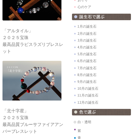
心のケア
1月の誕生石
「アルタイル」
2月の誕生石
２０２５宝珠
3月の誕生石
最高品質ラピスラズリブレスレ
4月の誕生石
ット
5月の誕生石
6月の誕生石
7月の誕生石
8月の誕生石
9月の誕生石
10月の誕生石
11月の誕生石
12月の誕生石
「北十字星」
２０２５宝珠
白・透明
最高品質ブルーサファイアアン
バーブレスレット
紫
青