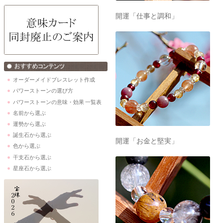
開運「仕事と調和」
オーダーメイドブレスレット作成
パワーストーンの選び方
パワーストーンの意味・効果 一覧表
名前から選ぶ
運勢から選ぶ
誕生石から選ぶ
開運「お金と堅実」
色から選ぶ
干支石から選ぶ
星座石から選ぶ