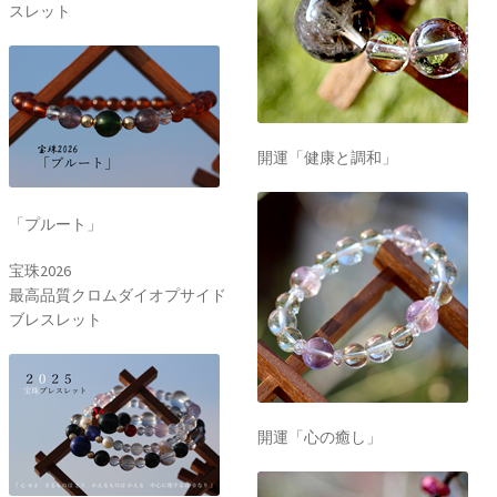
スレット
開運「健康と調和」
「プルート」
宝珠2026
最高品質クロムダイオプサイド
ブレスレット
開運「心の癒し」