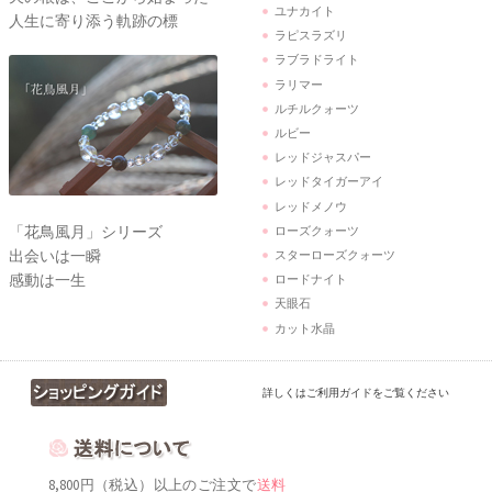
ユナカイト
人生に寄り添う軌跡の標
ラピスラズリ
ラブラドライト
ラリマー
ルチルクォーツ
ルビー
レッドジャスパー
レッドタイガーアイ
レッドメノウ
「花鳥風月」シリーズ
ローズクォーツ
出会いは一瞬
スターローズクォーツ
感動は一生
ロードナイト
天眼石
カット水晶
詳しくはご利用ガイドをご覧ください
8,800円（税込）以上のご注文で
送料