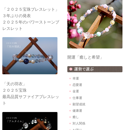
「２０２５宝珠ブレスレット」
３年ぶりの発表
２０２５年のパワーストーンブ
レスレット
開運「癒しと希望」
幸運
「天の羽衣」
恋愛運
２０２５宝珠
金運
最高品質サファイアブレスレッ
仕事運
ト
願望成就
健康運
癒し
対人関係
お守り