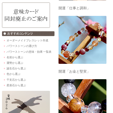
開運「仕事と調和」
オーダーメイドブレスレット作成
パワーストーンの選び方
パワーストーンの意味・効果 一覧表
名前から選ぶ
運勢から選ぶ
誕生石から選ぶ
開運「お金と堅実」
色から選ぶ
干支石から選ぶ
星座石から選ぶ