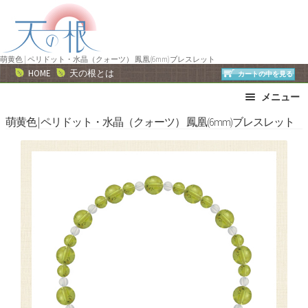
ナ
コ
ビ
ン
ゲ
テ
ー
ン
萌黄色 | ペリドット・水晶（クォーツ） 鳳凰(6mm)ブレスレット
HOME
天の根とは
カートの中を見る
シ
ツ
ョ
へ
メニュー
ン
ス
ブレスレット
ストラップ
萌黄色 | ペリドット・水晶（クォーツ） 鳳凰(6mm)ブレスレット
へ
キ
ネックレス
ピアス・イヤリング
ス
ッ
リング
運勢で選ぶ
キ
プ
ッ
誕生石で選ぶ
色で選ぶ
プ
干支石で選ぶ
星座石で選ぶ
石の名前で選ぶ
パワーストーン一覧