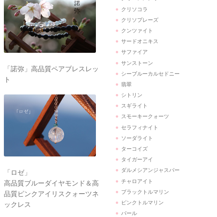
クリソコラ
クリソプレーズ
クンツァイト
サードオニキス
サファイア
サンストーン
「諾弥」高品質ペアブレスレッ
シーブルーカルセドニー
ト
翡翠
シトリン
スギライト
スモーキークォーツ
セラフィナイト
ソーダライト
ターコイズ
タイガーアイ
ダルメシアンジャスパー
「ロゼ」
チャロアイト
高品質ブルーダイヤモンド＆高
ブラックトルマリン
品質ピンクアイリスクォーツネ
ピンクトルマリン
ックレス
パール