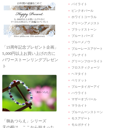
パイライト
ピンクオパール
ホワイトコーラル
グリーンアメジスト
ブラッドストーン
ブルートパーズ
ブルーメノウ
「15周年記念プレゼント企画」
ブルーレースアゲート
5,000円以上お買い上げの方に
プレナイト
パワーストーンリングプレゼン
グリーンフローライト
ト
フロスティクォーツ
ヘマタイト
ペリドット
ブルータイガーアイ
ハウライト
マザーオブパール
マラカイト
ブルームーンストーン
モスアゲート
「御あつらえ」シリーズ
モルガナイト
天の根は、ここから始まった