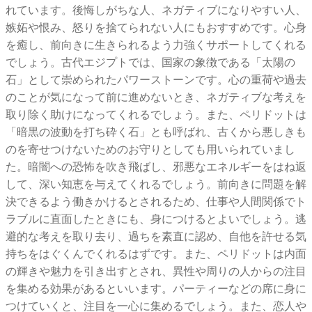
れています。後悔しがちな人、ネガティブになりやすい人、
嫉妬や恨み、怒りを捨てられない人にもおすすめです。心身
を癒し、前向きに生きられるよう力強くサポートしてくれる
でしょう。古代エジプトでは、国家の象徴である「太陽の
石」として崇められたパワーストーンです。心の重荷や過去
のことが気になって前に進めないとき、ネガティブな考えを
取り除く助けになってくれるでしょう。また、ペリドットは
「暗黒の波動を打ち砕く石」とも呼ばれ、古くから悪しきも
のを寄せつけないためのお守りとしても用いられていまし
た。暗闇への恐怖を吹き飛ばし、邪悪なエネルギーをはね返
して、深い知恵を与えてくれるでしょう。前向きに問題を解
決できるよう働きかけるとされるため、仕事や人間関係でト
ラブルに直面したときにも、身につけるとよいでしょう。逃
避的な考えを取り去り、過ちを素直に認め、自他を許せる気
持ちをはぐくんでくれるはずです。また、ペリドットは内面
の輝きや魅力を引き出すとされ、異性や周りの人からの注目
を集める効果があるといいます。パーティーなどの席に身に
つけていくと、注目を一心に集めるでしょう。また、恋人や