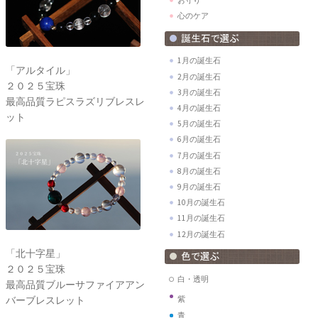
心のケア
1月の誕生石
「アルタイル」
2月の誕生石
２０２５宝珠
3月の誕生石
最高品質ラピスラズリブレスレ
4月の誕生石
ット
5月の誕生石
6月の誕生石
7月の誕生石
8月の誕生石
9月の誕生石
10月の誕生石
11月の誕生石
12月の誕生石
「北十字星」
２０２５宝珠
白・透明
最高品質ブルーサファイアアン
バーブレスレット
紫
青