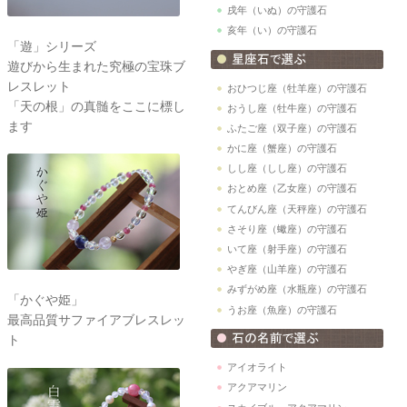
戌年（いぬ）の守護石
亥年（い）の守護石
「遊」シリーズ
遊びから生まれた究極の宝珠ブ
レスレット
おひつじ座（牡羊座）の守護石
「天の根」の真髄をここに標し
おうし座（牡牛座）の守護石
ます
ふたご座（双子座）の守護石
かに座（蟹座）の守護石
しし座（しし座）の守護石
おとめ座（乙女座）の守護石
てんびん座（天秤座）の守護石
さそり座（蠍座）の守護石
いて座（射手座）の守護石
やぎ座（山羊座）の守護石
みずがめ座（水瓶座）の守護石
「かぐや姫」
うお座（魚座）の守護石
最高品質サファイアブレスレッ
ト
アイオライト
アクアマリン