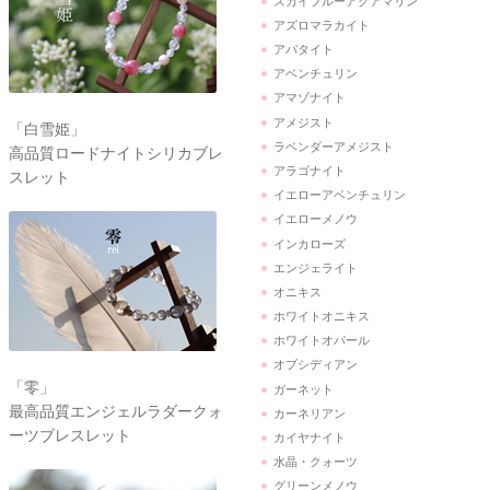
スカイブルーアクアマリン
アズロマラカイト
アパタイト
アベンチュリン
アマゾナイト
アメジスト
「白雪姫」
ラベンダーアメジスト
高品質ロードナイトシリカブレ
アラゴナイト
スレット
イエローアベンチュリン
イエローメノウ
インカローズ
エンジェライト
オニキス
ホワイトオニキス
ホワイトオパール
オブシディアン
「零」
ガーネット
最高品質エンジェルラダークォ
カーネリアン
ーツブレスレット
カイヤナイト
水晶・クォーツ
グリーンメノウ