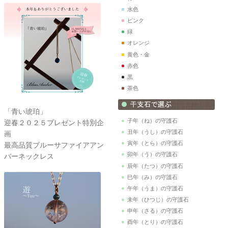
水色
ピンク
緑
オレンジ
黄色・金
赤色
黒
茶色
「青い琥珀」
子年（ね）の守護石
迎春２０２５プレゼント特別企
丑年（うし）の守護石
画
寅年（とら）の守護石
最高品質ブルーサファイアアン
卯年（う）の守護石
バーネックレス
辰年（たつ）の守護石
巳年（み）の守護石
午年（うま）の守護石
未年（ひつじ）の守護石
申年（さる）の守護石
酉年（とり）の守護石