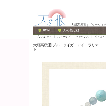
ナ
コ
ビ
ン
ゲ
テ
大所高所運 | ブルータ
ー
ン
HOME
天の根とは
シ
ツ
ブレスレット
ストラップ
ネックレス
ピアス・
ョ
へ
大所高所運 | ブルータイガーアイ・ラリマー
ン
ス
ト
へ
キ
ス
ッ
キ
プ
ッ
プ