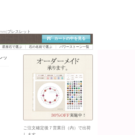
mm)ブレスレット
カートの中を見る
星座石で選ぶ
石の名前で選ぶ
パワーストーン一覧
レッ
ご注文確定後７営業日（内）で出荷
します。