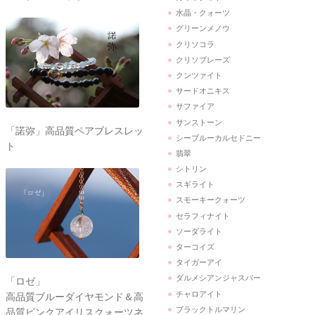
水晶・クォーツ
グリーンメノウ
クリソコラ
クリソプレーズ
クンツァイト
サードオニキス
サファイア
サンストーン
「諾弥」高品質ペアブレスレッ
シーブルーカルセドニー
ト
翡翠
シトリン
スギライト
スモーキークォーツ
セラフィナイト
ソーダライト
ターコイズ
タイガーアイ
ダルメシアンジャスパー
「ロゼ」
チャロアイト
高品質ブルーダイヤモンド＆高
ブラックトルマリン
品質ピンクアイリスクォーツネ