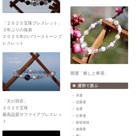
「２０２５宝珠ブレスレット」
３年ぶりの発表
２０２５年のパワーストーンブ
レスレット
開運「癒しと希望」
幸運
「天の羽衣」
恋愛運
２０２５宝珠
金運
最高品質サファイアブレスレッ
仕事運
ト
願望成就
健康運
癒し