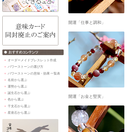
開運「仕事と調和」
オーダーメイドブレスレット作成
パワーストーンの選び方
パワーストーンの意味・効果 一覧表
名前から選ぶ
運勢から選ぶ
誕生石から選ぶ
開運「お金と堅実」
色から選ぶ
干支石から選ぶ
星座石から選ぶ