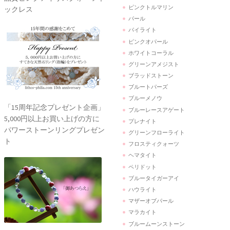
ピンクトルマリン
ックレス
パール
パイライト
ピンクオパール
ホワイトコーラル
グリーンアメジスト
ブラッドストーン
ブルートパーズ
ブルーメノウ
「15周年記念プレゼント企画」
ブルーレースアゲート
5,000円以上お買い上げの方に
プレナイト
パワーストーンリングプレゼン
グリーンフローライト
ト
フロスティクォーツ
ヘマタイト
ペリドット
ブルータイガーアイ
ハウライト
マザーオブパール
マラカイト
ブルームーンストーン