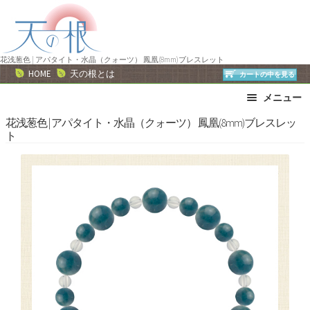
ナ
コ
ビ
ン
ゲ
テ
ー
ン
花浅葱色 | アパタイト・水晶（クォーツ） 鳳凰(8mm)ブレスレット
HOME
天の根とは
カートの中を見る
シ
ツ
ョ
へ
メニュー
ン
ス
ブレスレット
ストラップ
花浅葱色 | アパタイト・水晶（クォーツ） 鳳凰(8mm)ブレスレッ
へ
キ
ト
ネックレス
ピアス・イヤリング
ス
ッ
リング
運勢で選ぶ
キ
プ
ッ
誕生石で選ぶ
色で選ぶ
プ
干支石で選ぶ
星座石で選ぶ
石の名前で選ぶ
パワーストーン一覧