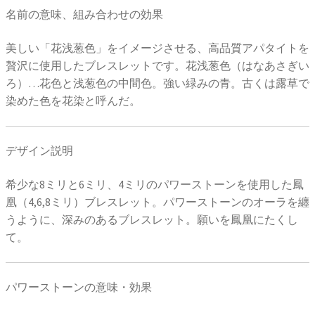
名前の意味、組み合わせの効果
美しい「花浅葱色」をイメージさせる、高品質アパタイトを
贅沢に使用したブレスレットです。花浅葱色（はなあさぎい
ろ）…花色と浅葱色の中間色。強い緑みの青。古くは露草で
染めた色を花染と呼んだ。
デザイン説明
希少な8ミリと6ミリ、4ミリのパワーストーンを使用した鳳
凰（4,6,8ミリ）ブレスレット。パワーストーンのオーラを纏
うように、深みのあるブレスレット。願いを鳳凰にたくし
て。
パワーストーンの意味・効果