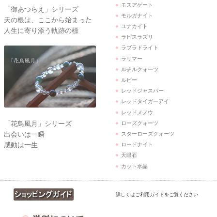
モスアゲート
「御あつらえ」シリーズ
モルガナイト
天の根は、ここから始まった
ユナカイト
人生に寄り添う軌跡の標
ラピスラズリ
ラブラドライト
ラリマー
ルチルクォーツ
ルビー
レッドジャスパー
レッドタイガーアイ
レッドメノウ
「花鳥風月」シリーズ
ローズクォーツ
出会いは一瞬
スターローズクォーツ
感動は一生
ロードナイト
天眼石
カット水晶
詳しくはご利用ガイドをご覧ください