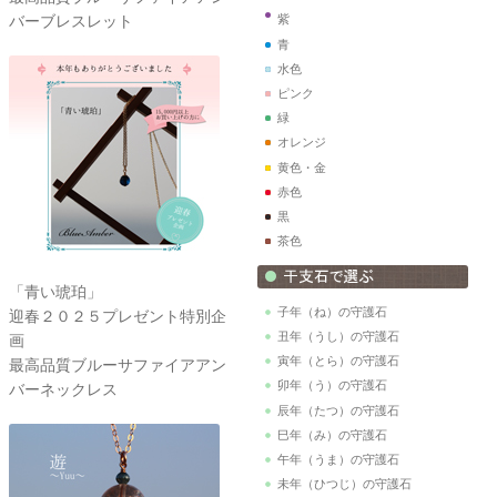
バーブレスレット
紫
青
水色
ピンク
緑
オレンジ
黄色・金
赤色
黒
茶色
「青い琥珀」
子年（ね）の守護石
迎春２０２５プレゼント特別企
丑年（うし）の守護石
画
寅年（とら）の守護石
最高品質ブルーサファイアアン
卯年（う）の守護石
バーネックレス
辰年（たつ）の守護石
巳年（み）の守護石
午年（うま）の守護石
未年（ひつじ）の守護石