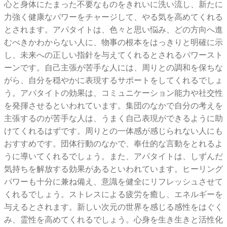
心と身体にたまった不要なものをきれいに洗い流し、新たに
力強く健康なパワーをチャージして、やる気を高めてくれる
とされます。アパタイトは、色々と思い悩み、どの方向へ進
むべきかわからない人に、物事の根本をはっきりと明確に示
し、未来への正しい指針を与えてくれるとされるパワースト
ーンです。自己主張が苦手な人には、周りとの調和を保ちな
がら、自分を穏やかに表現するサポートをしてくれるでしょ
う。アパタイトの効果は、コミュニケーション能力や社交性
を発揮させるといわれています。集団のなかで自分の考えを
主張するのが苦手な人は、うまく自己表現ができるように助
けてくれるはずです。周りとの一体感が感じられない人にも
おすすめです。団体行動のなかで、奉仕的な言動をとれるよ
うに導いてくれるでしょう。また、アパタイトは、しずんだ
気持ちを解放する効果があるといわれています。ヒーリング
パワーも十分に兼ね備え、意識を健全にリフレッシュさせて
くれるでしょう。ストレスによる疲労を癒し、エネルギーを
与えるとされます。新しい次元の世界を感じる感性をはぐく
み、霊性を高めてくれるでしょう。心身を生き生きと活性化