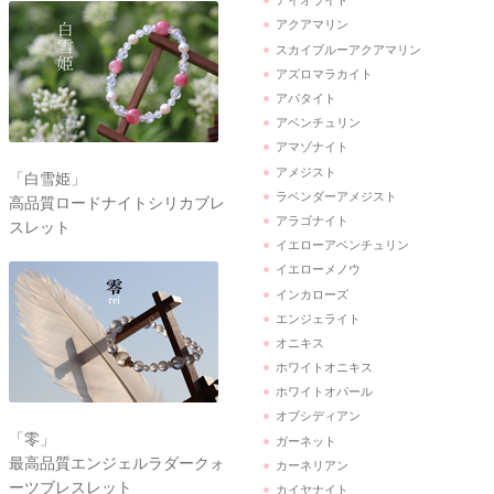
アイオライト
アクアマリン
スカイブルーアクアマリン
アズロマラカイト
アパタイト
アベンチュリン
アマゾナイト
アメジスト
「白雪姫」
ラベンダーアメジスト
高品質ロードナイトシリカブレ
アラゴナイト
スレット
イエローアベンチュリン
イエローメノウ
インカローズ
エンジェライト
オニキス
ホワイトオニキス
ホワイトオパール
オブシディアン
「零」
ガーネット
最高品質エンジェルラダークォ
カーネリアン
ーツブレスレット
カイヤナイト