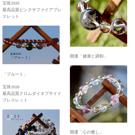
宝珠2026
最高品質ピンクサファイアブレ
スレット
開運「健康と調和」
「プルート」
宝珠2026
最高品質クロムダイオプサイド
ブレスレット
開運「心の癒し」