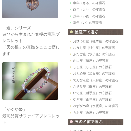
申年（さる）の守護石
酉年（とり）の守護石
戌年（いぬ）の守護石
亥年（い）の守護石
「遊」シリーズ
遊びから生まれた究極の宝珠ブ
レスレット
おひつじ座（牡羊座）の守護石
「天の根」の真髄をここに標し
おうし座（牡牛座）の守護石
ます
ふたご座（双子座）の守護石
かに座（蟹座）の守護石
しし座（しし座）の守護石
おとめ座（乙女座）の守護石
てんびん座（天秤座）の守護石
さそり座（蠍座）の守護石
いて座（射手座）の守護石
やぎ座（山羊座）の守護石
みずがめ座（水瓶座）の守護石
「かぐや姫」
うお座（魚座）の守護石
最高品質サファイアブレスレッ
ト