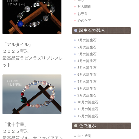
対人関係
お守り
心のケア
1月の誕生石
「アルタイル」
2月の誕生石
２０２５宝珠
3月の誕生石
最高品質ラピスラズリブレスレ
4月の誕生石
ット
5月の誕生石
6月の誕生石
7月の誕生石
8月の誕生石
9月の誕生石
10月の誕生石
11月の誕生石
12月の誕生石
「北十字星」
２０２５宝珠
白・透明
最高品質ブルーサファイアアン