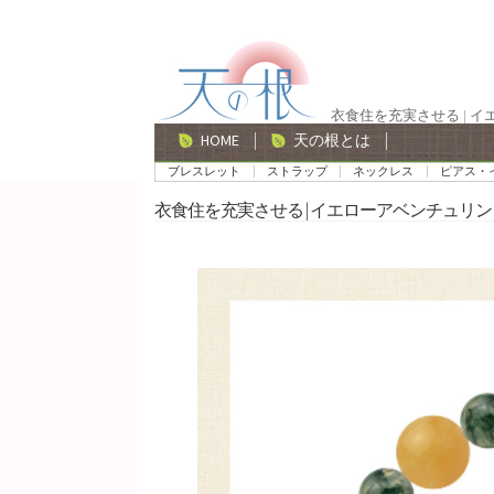
ナ
コ
ビ
ン
ゲ
テ
衣食住を充実させる | 
ー
ン
HOME
天の根とは
シ
ツ
ブレスレット
ストラップ
ネックレス
ピアス・
ョ
へ
衣食住を充実させる | イエローアベンチュリン
ン
ス
へ
キ
ス
ッ
キ
プ
ッ
プ