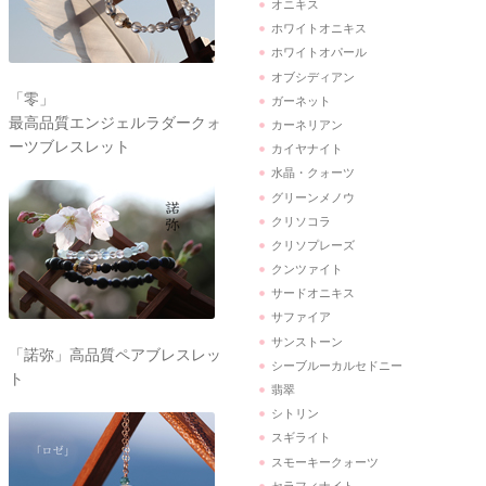
オニキス
ホワイトオニキス
ホワイトオパール
オブシディアン
「零」
ガーネット
最高品質エンジェルラダークォ
カーネリアン
ーツブレスレット
カイヤナイト
水晶・クォーツ
グリーンメノウ
クリソコラ
クリソプレーズ
クンツァイト
サードオニキス
サファイア
サンストーン
「諾弥」高品質ペアブレスレッ
シーブルーカルセドニー
ト
翡翠
シトリン
スギライト
スモーキークォーツ
セラフィナイト