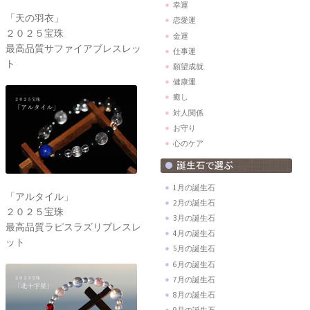
幸運
「天の羽衣」
恋愛運
２０２５宝珠
金運
最高品質サファイアブレスレッ
仕事運
ト
願望成就
健康運
癒し
対人関係
お守り
心のケア
1月の誕生石
「アルタイル」
2月の誕生石
２０２５宝珠
3月の誕生石
最高品質ラピスラズリブレスレ
4月の誕生石
ット
5月の誕生石
6月の誕生石
7月の誕生石
8月の誕生石