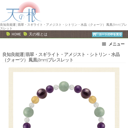
ナ
コ
ビ
ン
ゲ
テ
ー
ン
良知良能運 | 翡翠・スギライト・アメジスト・シトリン・水晶（クォーツ） 鳳凰(8mm)ブレ
スレット
シ
ツ
HOME
天の根とは
カートの中を見る
ョ
へ
メニュー
ン
ス
へ
キ
ブレスレット
ストラップ
良知良能運 | 翡翠・スギライト・アメジスト・シトリン・水晶
（クォーツ） 鳳凰(8mm)ブレスレット
ス
ッ
ネックレス
ピアス・イヤリング
キ
プ
リング
運勢で選ぶ
ッ
誕生石で選ぶ
色で選ぶ
プ
干支石で選ぶ
星座石で選ぶ
石の名前で選ぶ
パワーストーン一覧