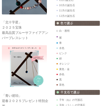
9月の誕生石
10月の誕生石
11月の誕生石
12月の誕生石
「北十字星」
２０２５宝珠
白・透明
最高品質ブルーサファイアアン
バーブレスレット
紫
青
水色
ピンク
緑
オレンジ
黄色・金
赤色
黒
茶色
「青い琥珀」
子年（ね）の守護石
迎春２０２５プレゼント特別企
丑年（うし）の守護石
画