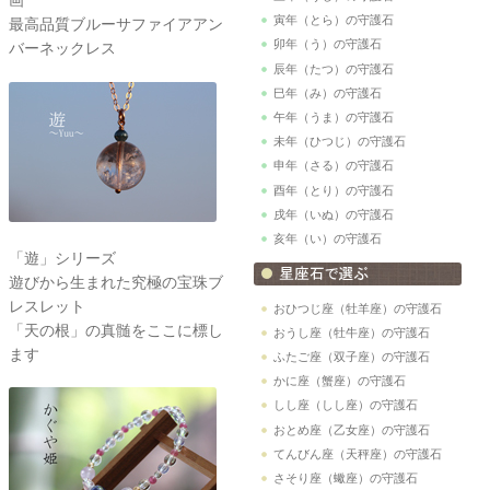
寅年（とら）の守護石
最高品質ブルーサファイアアン
卯年（う）の守護石
バーネックレス
辰年（たつ）の守護石
巳年（み）の守護石
午年（うま）の守護石
未年（ひつじ）の守護石
申年（さる）の守護石
酉年（とり）の守護石
戌年（いぬ）の守護石
亥年（い）の守護石
「遊」シリーズ
遊びから生まれた究極の宝珠ブ
レスレット
おひつじ座（牡羊座）の守護石
「天の根」の真髄をここに標し
おうし座（牡牛座）の守護石
ます
ふたご座（双子座）の守護石
かに座（蟹座）の守護石
しし座（しし座）の守護石
おとめ座（乙女座）の守護石
てんびん座（天秤座）の守護石
さそり座（蠍座）の守護石