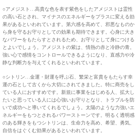
○アメジスト…高貴な色を表す紫色をしたアメジストは霊性
の高い石とされ、マイナスのエネルギーをプラスに変える効
果があるといわれています。第六感を高めて、邪悪なものか
ら身を守るお守りとしての効果も期待できます。心身に大き
なパワーをもたらすとされるため、お守りとして身につける
とよいでしょう。アメジストの紫は、情熱の赤と冷静の青。
強い心で感情をコントロールできるようになり、直感力や冷
静な判断力を与えてくれるといわれています。
○シトリン…金運・財運を呼ぶ石、繁栄と富貴をもたらす幸
運の石として古くから大切にされてきました。特に商売をし
ている人におすすめです。新規に事業をはじめる人、拡大し
たいと思っている人には心強いお守りとなり、トラブルを防
いで成功へと導いてくれるでしょう。太陽のような力強いエ
ネルギーをもつとされるパワーストーンです。明るく透明感
のある輝きをもつシトリンは、生命力を高め、希望、勇気、
自信をはぐくむ効果があるといわれています。