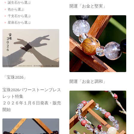
誕生石から選ぶ
開運「お金と堅実」
色から選ぶ
干支石から選ぶ
星座石から選ぶ
「宝珠2026」
開運「お金と調和」
宝珠2026パワーストーンブレス
レット特集
２０２６年１月６日発表・販売
開始