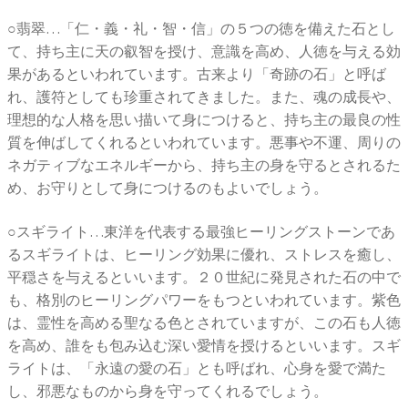
○翡翠…「仁・義・礼・智・信」の５つの徳を備えた石とし
て、持ち主に天の叡智を授け、意識を高め、人徳を与える効
果があるといわれています。古来より「奇跡の石」と呼ば
れ、護符としても珍重されてきました。また、魂の成長や、
理想的な人格を思い描いて身につけると、持ち主の最良の性
質を伸ばしてくれるといわれています。悪事や不運、周りの
ネガティブなエネルギーから、持ち主の身を守るとされるた
め、お守りとして身につけるのもよいでしょう。
○スギライト…東洋を代表する最強ヒーリングストーンであ
るスギライトは、ヒーリング効果に優れ、ストレスを癒し、
平穏さを与えるといいます。２０世紀に発見された石の中で
も、格別のヒーリングパワーをもつといわれています。紫色
は、霊性を高める聖なる色とされていますが、この石も人徳
を高め、誰をも包み込む深い愛情を授けるといいます。スギ
ライトは、「永遠の愛の石」とも呼ばれ、心身を愛で満た
し、邪悪なものから身を守ってくれるでしょう。