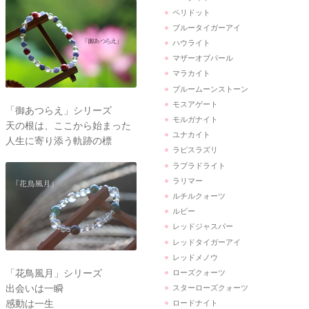
ペリドット
ブルータイガーアイ
ハウライト
マザーオブパール
マラカイト
ブルームーンストーン
モスアゲート
「御あつらえ」シリーズ
モルガナイト
天の根は、ここから始まった
ユナカイト
人生に寄り添う軌跡の標
ラピスラズリ
ラブラドライト
ラリマー
ルチルクォーツ
ルビー
レッドジャスパー
レッドタイガーアイ
レッドメノウ
「花鳥風月」シリーズ
ローズクォーツ
出会いは一瞬
スターローズクォーツ
感動は一生
ロードナイト