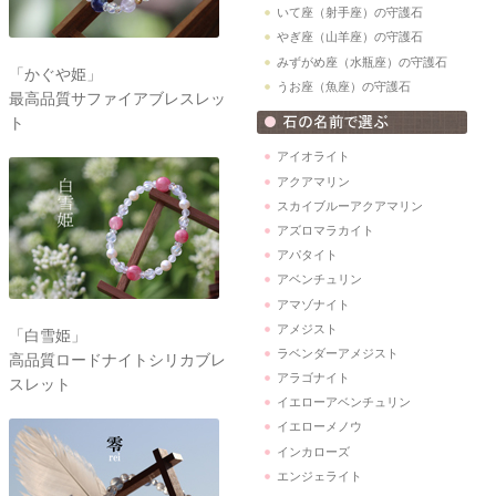
いて座（射手座）の守護石
やぎ座（山羊座）の守護石
みずがめ座（水瓶座）の守護石
「かぐや姫」
うお座（魚座）の守護石
最高品質サファイアブレスレッ
ト
アイオライト
アクアマリン
スカイブルーアクアマリン
アズロマラカイト
アパタイト
アベンチュリン
アマゾナイト
アメジスト
「白雪姫」
ラベンダーアメジスト
高品質ロードナイトシリカブレ
アラゴナイト
スレット
イエローアベンチュリン
イエローメノウ
インカローズ
エンジェライト