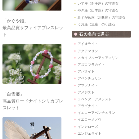
いて座（射手座）の守護石
やぎ座（山羊座）の守護石
みずがめ座（水瓶座）の守護石
「かぐや姫」
うお座（魚座）の守護石
最高品質サファイアブレスレッ
ト
アイオライト
アクアマリン
スカイブルーアクアマリン
アズロマラカイト
アパタイト
アベンチュリン
アマゾナイト
アメジスト
「白雪姫」
ラベンダーアメジスト
高品質ロードナイトシリカブレ
アラゴナイト
スレット
イエローアベンチュリン
イエローメノウ
インカローズ
エンジェライト