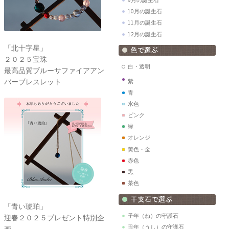
9月の誕生石
10月の誕生石
11月の誕生石
12月の誕生石
「北十字星」
２０２５宝珠
白・透明
最高品質ブルーサファイアアン
バーブレスレット
紫
青
水色
ピンク
緑
オレンジ
黄色・金
赤色
黒
茶色
「青い琥珀」
子年（ね）の守護石
迎春２０２５プレゼント特別企
丑年（うし）の守護石
画