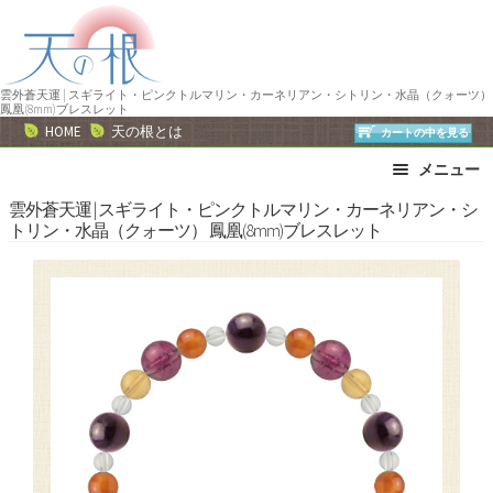
ナ
コ
ビ
ン
ゲ
テ
ー
ン
雲外蒼天運 | スギライト・ピンクトルマリン・カーネリアン・シトリン・水晶（クォーツ）
鳳凰(8mm)ブレスレット
シ
ツ
HOME
天の根とは
カートの中を見る
ョ
へ
メニュー
ン
ス
へ
キ
ブレスレット
ストラップ
雲外蒼天運 | スギライト・ピンクトルマリン・カーネリアン・シ
トリン・水晶（クォーツ） 鳳凰(8mm)ブレスレット
ス
ッ
ネックレス
ピアス・イヤリング
キ
プ
リング
運勢で選ぶ
ッ
誕生石で選ぶ
色で選ぶ
プ
干支石で選ぶ
星座石で選ぶ
石の名前で選ぶ
パワーストーン一覧