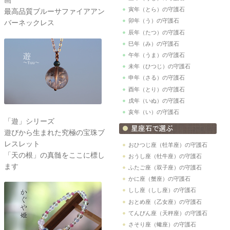
寅年（とら）の守護石
最高品質ブルーサファイアアン
卯年（う）の守護石
バーネックレス
辰年（たつ）の守護石
巳年（み）の守護石
午年（うま）の守護石
未年（ひつじ）の守護石
申年（さる）の守護石
酉年（とり）の守護石
戌年（いぬ）の守護石
亥年（い）の守護石
「遊」シリーズ
遊びから生まれた究極の宝珠ブ
レスレット
おひつじ座（牡羊座）の守護石
「天の根」の真髄をここに標し
おうし座（牡牛座）の守護石
ます
ふたご座（双子座）の守護石
かに座（蟹座）の守護石
しし座（しし座）の守護石
おとめ座（乙女座）の守護石
てんびん座（天秤座）の守護石
さそり座（蠍座）の守護石