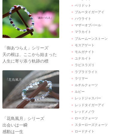
ペリドット
ブルータイガーアイ
ハウライト
マザーオブパール
マラカイト
ブルームーンストーン
モスアゲート
「御あつらえ」シリーズ
モルガナイト
天の根は、ここから始まった
ユナカイト
人生に寄り添う軌跡の標
ラピスラズリ
ラブラドライト
ラリマー
ルチルクォーツ
ルビー
レッドジャスパー
レッドタイガーアイ
レッドメノウ
「花鳥風月」シリーズ
ローズクォーツ
出会いは一瞬
スターローズクォーツ
感動は一生
ロードナイト