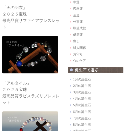
幸運
「天の羽衣」
恋愛運
２０２５宝珠
金運
最高品質サファイアブレスレッ
仕事運
ト
願望成就
健康運
癒し
対人関係
お守り
心のケア
1月の誕生石
「アルタイル」
2月の誕生石
２０２５宝珠
3月の誕生石
最高品質ラピスラズリブレスレ
4月の誕生石
ット
5月の誕生石
6月の誕生石
7月の誕生石
8月の誕生石