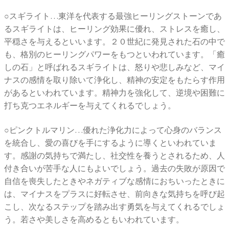
○スギライト…東洋を代表する最強ヒーリングストーンであ
るスギライトは、ヒーリング効果に優れ、ストレスを癒し、
平穏さを与えるといいます。２０世紀に発見された石の中で
も、格別のヒーリングパワーをもつといわれています。「癒
しの石」と呼ばれるスギライトは、怒りや悲しみなど、マイ
ナスの感情を取り除いて浄化し、精神の安定をもたらす作用
があるといわれています。精神力を強化して、逆境や困難に
打ち克つエネルギーを与えてくれるでしょう。
○ピンクトルマリン…優れた浄化力によって心身のバランス
を統合し、愛の喜びを手にするように導くといわれていま
す。感謝の気持ちで満たし、社交性を養うとされるため、人
付き合いが苦手な人にもよいでしょう。過去の失敗が原因で
自信を喪失したときやネガティブな感情におちいったときに
は、マイナスをプラスに好転させ、前向きな気持ちを呼び起
こし、次なるステップを踏み出す勇気を与えてくれるでしょ
う。若さや美しさを高めるともいわれています。