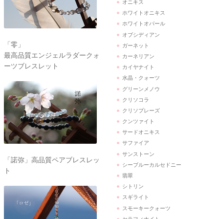
オニキス
ホワイトオニキス
ホワイトオパール
オブシディアン
「零」
ガーネット
最高品質エンジェルラダークォ
カーネリアン
ーツブレスレット
カイヤナイト
水晶・クォーツ
グリーンメノウ
クリソコラ
クリソプレーズ
クンツァイト
サードオニキス
サファイア
サンストーン
「諾弥」高品質ペアブレスレッ
シーブルーカルセドニー
ト
翡翠
シトリン
スギライト
スモーキークォーツ
セラフィナイト