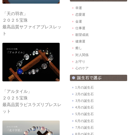
幸運
「天の羽衣」
恋愛運
２０２５宝珠
金運
最高品質サファイアブレスレッ
仕事運
ト
願望成就
健康運
癒し
対人関係
お守り
心のケア
1月の誕生石
「アルタイル」
2月の誕生石
２０２５宝珠
3月の誕生石
最高品質ラピスラズリブレスレ
4月の誕生石
ット
5月の誕生石
6月の誕生石
7月の誕生石
8月の誕生石