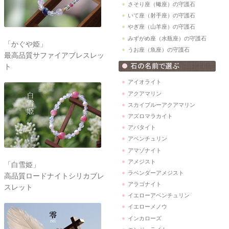
さそり座（蠍座）の守護石
いて座（射手座）の守護石
やぎ座（山羊座）の守護石
みずがめ座（水瓶座）の守護石
「かぐや姫」
うお座（魚座）の守護石
最高品質サファイアブレスレッ
ト
アイオライト
アクアマリン
スカイブルーアクアマリン
アズロマラカイト
アパタイト
アベンチュリン
アマゾナイト
アメジスト
「白雪姫」
ラベンダーアメジスト
高品質ロードナイトシリカブレ
アラゴナイト
スレット
イエローアベンチュリン
イエローメノウ
インカローズ