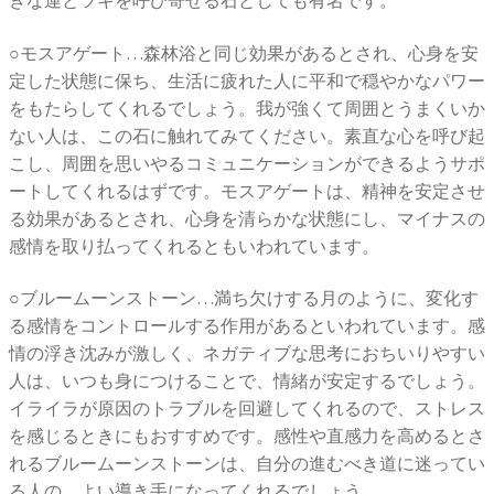
○モスアゲート…森林浴と同じ効果があるとされ、心身を安
定した状態に保ち、生活に疲れた人に平和で穏やかなパワー
をもたらしてくれるでしょう。我が強くて周囲とうまくいか
ない人は、この石に触れてみてください。素直な心を呼び起
こし、周囲を思いやるコミュニケーションができるようサポ
ートしてくれるはずです。モスアゲートは、精神を安定させ
る効果があるとされ、心身を清らかな状態にし、マイナスの
感情を取り払ってくれるともいわれています。
○ブルームーンストーン…満ち欠けする月のように、変化す
る感情をコントロールする作用があるといわれています。感
情の浮き沈みが激しく、ネガティブな思考におちいりやすい
人は、いつも身につけることで、情緒が安定するでしょう。
イライラが原因のトラブルを回避してくれるので、ストレス
を感じるときにもおすすめです。感性や直感力を高めるとさ
れるブルームーンストーンは、自分の進むべき道に迷ってい
る人の、よい導き手になってくれるでしょう。