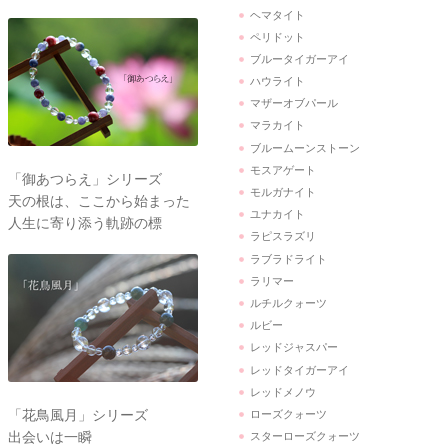
ヘマタイト
ペリドット
ブルータイガーアイ
ハウライト
マザーオブパール
マラカイト
ブルームーンストーン
モスアゲート
「御あつらえ」シリーズ
モルガナイト
天の根は、ここから始まった
ユナカイト
人生に寄り添う軌跡の標
ラピスラズリ
ラブラドライト
ラリマー
ルチルクォーツ
ルビー
レッドジャスパー
レッドタイガーアイ
レッドメノウ
「花鳥風月」シリーズ
ローズクォーツ
出会いは一瞬
スターローズクォーツ