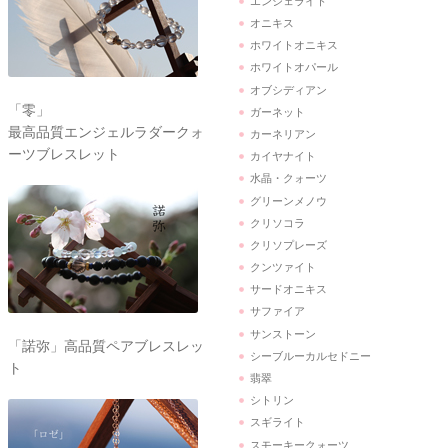
エンジェライト
オニキス
ホワイトオニキス
ホワイトオパール
オブシディアン
「零」
ガーネット
最高品質エンジェルラダークォ
カーネリアン
ーツブレスレット
カイヤナイト
水晶・クォーツ
グリーンメノウ
クリソコラ
クリソプレーズ
クンツァイト
サードオニキス
サファイア
サンストーン
「諾弥」高品質ペアブレスレッ
シーブルーカルセドニー
ト
翡翠
シトリン
スギライト
スモーキークォーツ