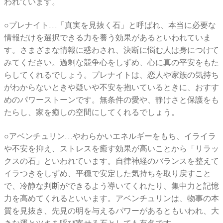
われています。
○プレナイト…「真実を見抜く石」と呼ばれ、本当に必要な
情報だけを選択できる力を養う効果があるといわれていま
す。さまざまな情報に惑わされ、決断に悩む人は身につけて
みてください。過剰な競争心をしずめ、心に真の平安をもた
らしてくれるでしょう。プレナイトは、恋人や家族の気持ち
がわからないときや疑いや不安を抱いているときに、おすす
めのパワーストーンです。無条件の愛や、静けさと保護をも
たらし、家を癒しの空間にしてくれるでしょう。
○アベンチュリン…やわらかいエネルギーをもち、イライラ
や不安を抑え、ストレスを癒す効果が高いことから「リラッ
クスの石」といわれています。自律神経のバランスを整えて
イラつきをしずめ、平穏で安定した気持ちを取り戻すこと
で、冷静な判断ができるよう導いてくれたり、集中力と記憶
力を高めてくれるといいます。アベンチュリンは、物事の本
質を見抜き、先見の明を与えるパワーがあるともいわれ、大
きな運とツキを呼び寄せる石としても有名です。