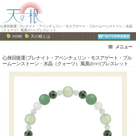
ナ
コ
ビ
ン
ゲ
テ
ー
ン
心身回復運 | プレナイト・アベンチュリン・モスアゲート・ブルームーンストーン・水晶
（クォーツ） 鳳凰(8mm)ブレスレット
シ
ツ
HOME
天の根とは
カートの中を見る
ョ
へ
メニュー
ン
ス
へ
キ
ブレスレット
ストラップ
心身回復運 | プレナイト・アベンチュリン・モスアゲート・ブル
ームーンストーン・水晶（クォーツ） 鳳凰(8mm)ブレスレット
ス
ッ
ネックレス
ピアス・イヤリング
キ
プ
リング
運勢で選ぶ
ッ
誕生石で選ぶ
色で選ぶ
プ
干支石で選ぶ
星座石で選ぶ
石の名前で選ぶ
パワーストーン一覧