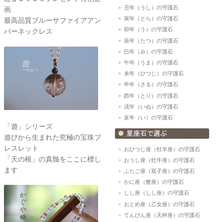
丑年（うし）の守護石
画
寅年（とら）の守護石
最高品質ブルーサファイアアン
卯年（う）の守護石
バーネックレス
辰年（たつ）の守護石
巳年（み）の守護石
午年（うま）の守護石
未年（ひつじ）の守護石
申年（さる）の守護石
酉年（とり）の守護石
戌年（いぬ）の守護石
亥年（い）の守護石
「遊」シリーズ
遊びから生まれた究極の宝珠ブ
レスレット
おひつじ座（牡羊座）の守護石
「天の根」の真髄をここに標し
おうし座（牡牛座）の守護石
ます
ふたご座（双子座）の守護石
かに座（蟹座）の守護石
しし座（しし座）の守護石
おとめ座（乙女座）の守護石
てんびん座（天秤座）の守護石