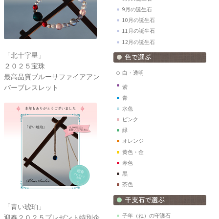
9月の誕生石
10月の誕生石
11月の誕生石
12月の誕生石
「北十字星」
２０２５宝珠
白・透明
最高品質ブルーサファイアアン
バーブレスレット
紫
青
水色
ピンク
緑
オレンジ
黄色・金
赤色
黒
茶色
「青い琥珀」
子年（ね）の守護石
迎春２０２５プレゼント特別企