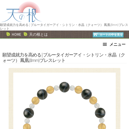
ナ
コ
ビ
ン
ゲ
テ
ー
ン
願望成就力を高める | ブルータイガーアイ・シトリン・水晶（クォーツ） 鳳凰(8mm)ブレス
レット
シ
ツ
HOME
天の根とは
カートの中を見る
ョ
へ
メニュー
ン
ス
へ
キ
ブレスレット
ストラップ
願望成就力を高める | ブルータイガーアイ・シトリン・水晶（ク
ォーツ） 鳳凰(8mm)ブレスレット
ス
ッ
ネックレス
ピアス・イヤリング
キ
プ
リング
運勢で選ぶ
ッ
誕生石で選ぶ
色で選ぶ
プ
干支石で選ぶ
星座石で選ぶ
石の名前で選ぶ
パワーストーン一覧