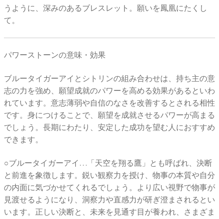
うように、深みのあるブレスレット。願いを鳳凰にたくし
て。
パワーストーンの意味・効果
ブルータイガーアイとシトリンの組み合わせは、持ち主の意
志の力を強め、願望成就のパワーを高める効果があるといわ
れています。意志薄弱や自信のなさを改善するとされる相性
です。身につけることで、願望を成就させるパワーが高まる
でしょう。長期にわたり、安定した成功を望む人におすすめ
できます。
○ブルータイガーアイ…「天空を翔る鷹」とも呼ばれ、決断
と前進を象徴します。鋭い観察力を授け、物事の本質や自分
の内面に気づかせてくれるでしょう。より広い視野で物事が
見渡せるようになり、洞察力や直感力が研ぎ澄まされるとい
います。正しい決断と、未来を見通す目が養われ、さまざま