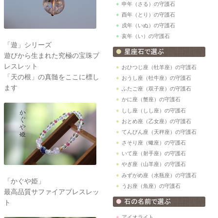
申年（さる）の守護石
酉年（とり）の守護石
戌年（いぬ）の守護石
亥年（い）の守護石
「遊」シリーズ
遊びから生まれた究極の宝珠ブ
レスレット
おひつじ座（牡羊座）の守護石
「天の根」の真髄をここに標し
おうし座（牡牛座）の守護石
ます
ふたご座（双子座）の守護石
かに座（蟹座）の守護石
しし座（しし座）の守護石
おとめ座（乙女座）の守護石
てんびん座（天秤座）の守護石
さそり座（蠍座）の守護石
いて座（射手座）の守護石
やぎ座（山羊座）の守護石
みずがめ座（水瓶座）の守護石
「かぐや姫」
うお座（魚座）の守護石
最高品質サファイアブレスレッ
ト
アイオライト