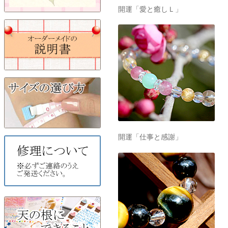
開運「愛と癒しＬ」
開運「仕事と感謝」