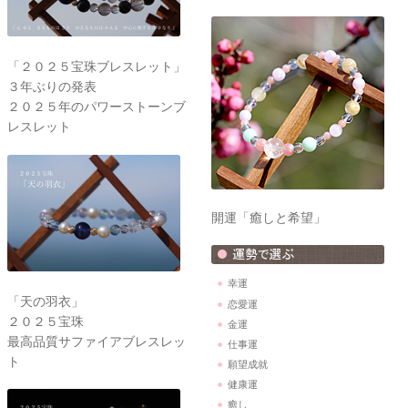
「２０２５宝珠ブレスレット」
３年ぶりの発表
２０２５年のパワーストーンブ
レスレット
開運「癒しと希望」
幸運
「天の羽衣」
恋愛運
２０２５宝珠
金運
最高品質サファイアブレスレッ
仕事運
ト
願望成就
健康運
癒し