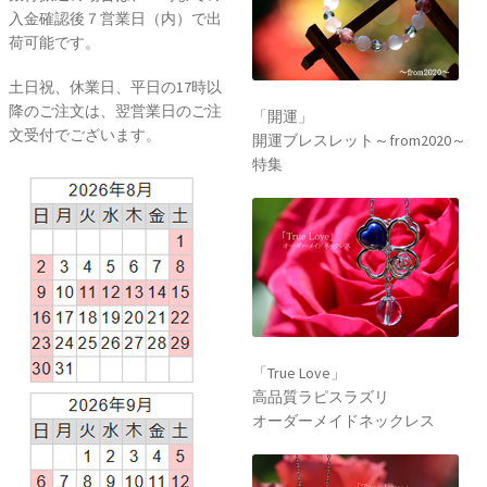
入金確認後７営業日（内）で出
荷可能です。
土日祝、休業日、平日の17時以
降のご注文は、翌営業日のご注
「開運」
文受付でございます。
開運ブレスレット～from2020～
特集
「True Love」
高品質ラピスラズリ
オーダーメイドネックレス