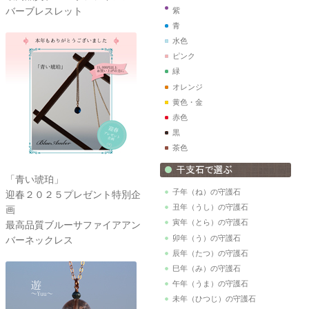
バーブレスレット
紫
青
水色
ピンク
緑
オレンジ
黄色・金
赤色
黒
茶色
「青い琥珀」
子年（ね）の守護石
迎春２０２５プレゼント特別企
丑年（うし）の守護石
画
寅年（とら）の守護石
最高品質ブルーサファイアアン
卯年（う）の守護石
バーネックレス
辰年（たつ）の守護石
巳年（み）の守護石
午年（うま）の守護石
未年（ひつじ）の守護石