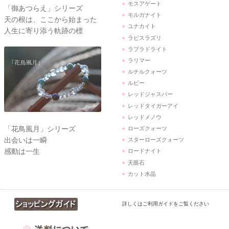
モスアゲート
「御あつらえ」シリーズ
モルガナイト
天の根は、ここから始まった
ユナカイト
人生に寄り添う軌跡の標
ラピスラズリ
ラブラドライト
ラリマー
ルチルクォーツ
ルビー
レッドジャスパー
レッドタイガーアイ
レッドメノウ
「花鳥風月」シリーズ
ローズクォーツ
出会いは一瞬
スターローズクォーツ
感動は一生
ロードナイト
天眼石
カット水晶
詳しくはご利用ガイドをご覧ください