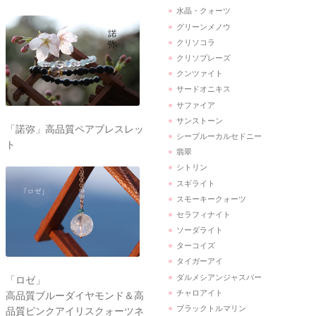
水晶・クォーツ
グリーンメノウ
クリソコラ
クリソプレーズ
クンツァイト
サードオニキス
サファイア
サンストーン
「諾弥」高品質ペアブレスレッ
シーブルーカルセドニー
ト
翡翠
シトリン
スギライト
スモーキークォーツ
セラフィナイト
ソーダライト
ターコイズ
タイガーアイ
ダルメシアンジャスパー
「ロゼ」
チャロアイト
高品質ブルーダイヤモンド＆高
ブラックトルマリン
品質ピンクアイリスクォーツネ