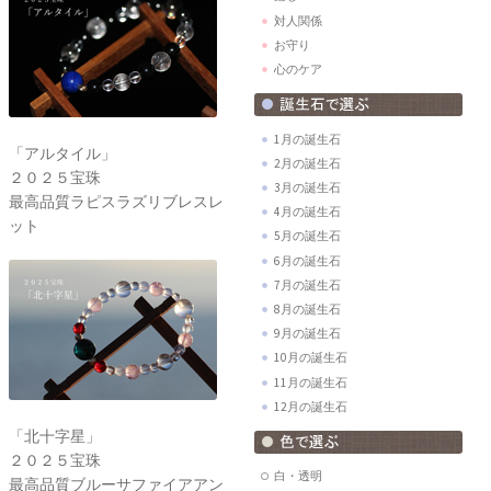
対人関係
お守り
心のケア
1月の誕生石
「アルタイル」
2月の誕生石
２０２５宝珠
3月の誕生石
最高品質ラピスラズリブレスレ
4月の誕生石
ット
5月の誕生石
6月の誕生石
7月の誕生石
8月の誕生石
9月の誕生石
10月の誕生石
11月の誕生石
12月の誕生石
「北十字星」
２０２５宝珠
白・透明
最高品質ブルーサファイアアン