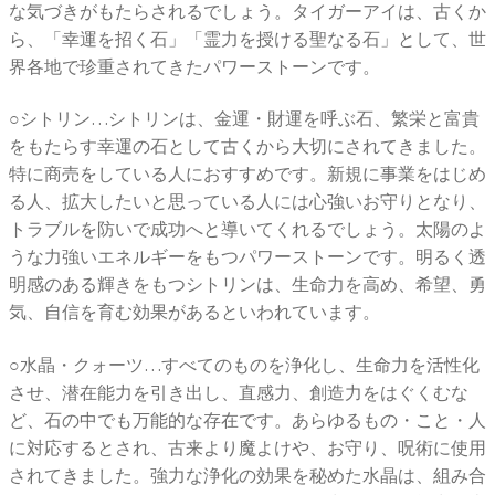
な気づきがもたらされるでしょう。タイガーアイは、古くか
ら、「幸運を招く石」「霊力を授ける聖なる石」として、世
界各地で珍重されてきたパワーストーンです。
○シトリン…シトリンは、金運・財運を呼ぶ石、繁栄と富貴
をもたらす幸運の石として古くから大切にされてきました。
特に商売をしている人におすすめです。新規に事業をはじめ
る人、拡大したいと思っている人には心強いお守りとなり、
トラブルを防いで成功へと導いてくれるでしょう。太陽のよ
うな力強いエネルギーをもつパワーストーンです。明るく透
明感のある輝きをもつシトリンは、生命力を高め、希望、勇
気、自信を育む効果があるといわれています。
○水晶・クォーツ…すべてのものを浄化し、生命力を活性化
させ、潜在能力を引き出し、直感力、創造力をはぐくむな
ど、石の中でも万能的な存在です。あらゆるもの・こと・人
に対応するとされ、古来より魔よけや、お守り、呪術に使用
されてきました。強力な浄化の効果を秘めた水晶は、組み合