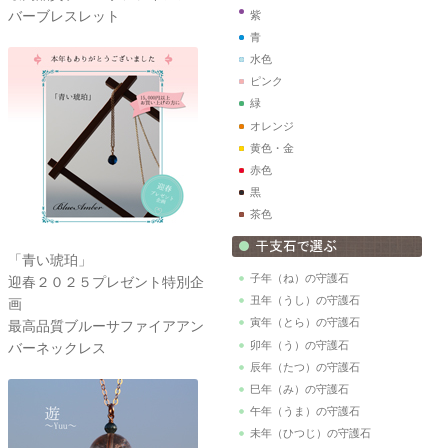
バーブレスレット
紫
青
水色
ピンク
緑
オレンジ
黄色・金
赤色
黒
茶色
「青い琥珀」
子年（ね）の守護石
迎春２０２５プレゼント特別企
丑年（うし）の守護石
画
寅年（とら）の守護石
最高品質ブルーサファイアアン
卯年（う）の守護石
バーネックレス
辰年（たつ）の守護石
巳年（み）の守護石
午年（うま）の守護石
未年（ひつじ）の守護石