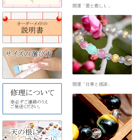
開運「愛と癒しＬ」
開運「仕事と感謝」