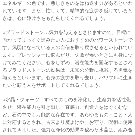
エネルギーの色です。悪しきものをはね返す力があるといわ
れています。また、忙しくて、精神的な疲労を感じていると
きは、心に静けさをもたらしてくれるでしょう。
○ブラッドストーン…気力を与えるとされますので、目標に
向かってまっすぐ進みたい人におすすめのパワーストーンで
す。気弱になっている人の自信を取り戻させるといわれてい
ます。プレッシャーに悩んだり、失敗が怖いときにも身につ
けてみてください。心をしずめ、潜在能力を開花するとされ
るブラッドストーンの効果は、未知の分野に挑戦する勇気を
与えるといいます。心身の疲労を取り去り、パワフルに生き
たいと願う人をサポートしてくれるでしょう。
○水晶・クォーツ…すべてのものを浄化し、生命力を活性化
させ、潜在能力を引き出し、直感力、創造力をはぐくむな
ど、石の中でも万能的な存在です。あらゆるもの・こと・人
に対応するとされ、古来より魔よけや、お守り、呪術に使用
されてきました。強力な浄化の効果を秘めた水晶は、組み合