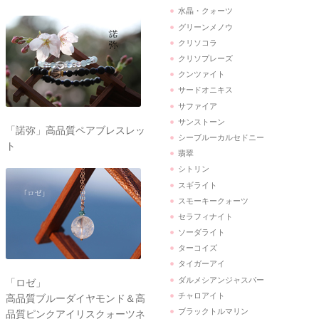
水晶・クォーツ
グリーンメノウ
クリソコラ
クリソプレーズ
クンツァイト
サードオニキス
サファイア
サンストーン
「諾弥」高品質ペアブレスレッ
シーブルーカルセドニー
ト
翡翠
シトリン
スギライト
スモーキークォーツ
セラフィナイト
ソーダライト
ターコイズ
タイガーアイ
ダルメシアンジャスパー
「ロゼ」
チャロアイト
高品質ブルーダイヤモンド＆高
ブラックトルマリン
品質ピンクアイリスクォーツネ