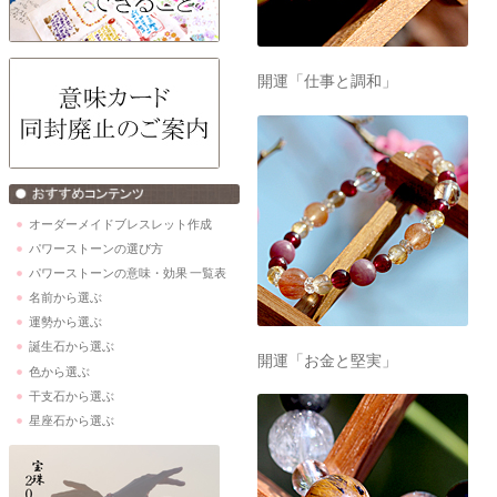
開運「仕事と調和」
オーダーメイドブレスレット作成
パワーストーンの選び方
パワーストーンの意味・効果 一覧表
名前から選ぶ
運勢から選ぶ
誕生石から選ぶ
開運「お金と堅実」
色から選ぶ
干支石から選ぶ
星座石から選ぶ