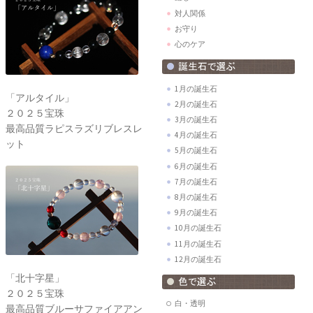
対人関係
お守り
心のケア
1月の誕生石
「アルタイル」
2月の誕生石
２０２５宝珠
3月の誕生石
最高品質ラピスラズリブレスレ
4月の誕生石
ット
5月の誕生石
6月の誕生石
7月の誕生石
8月の誕生石
9月の誕生石
10月の誕生石
11月の誕生石
12月の誕生石
「北十字星」
２０２５宝珠
白・透明
最高品質ブルーサファイアアン