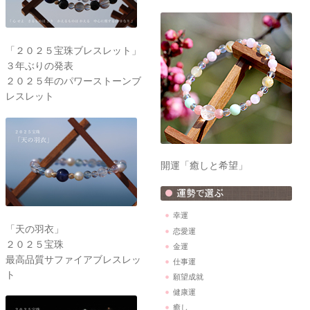
「２０２５宝珠ブレスレット」
３年ぶりの発表
２０２５年のパワーストーンブ
レスレット
開運「癒しと希望」
幸運
「天の羽衣」
恋愛運
２０２５宝珠
金運
最高品質サファイアブレスレッ
仕事運
ト
願望成就
健康運
癒し