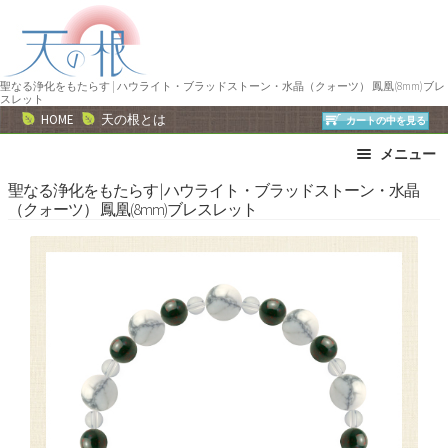
ナ
コ
ビ
ン
ゲ
テ
ー
ン
聖なる浄化をもたらす | ハウライト・ブラッドストーン・水晶（クォーツ） 鳳凰(8mm)ブレ
スレット
シ
ツ
HOME
天の根とは
カートの中を見る
ョ
へ
メニュー
ン
ス
へ
キ
ブレスレット
ストラップ
聖なる浄化をもたらす | ハウライト・ブラッドストーン・水晶
（クォーツ） 鳳凰(8mm)ブレスレット
ス
ッ
ネックレス
ピアス・イヤリング
キ
プ
リング
運勢で選ぶ
ッ
誕生石で選ぶ
色で選ぶ
プ
干支石で選ぶ
星座石で選ぶ
石の名前で選ぶ
パワーストーン一覧