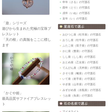
申年（さる）の守護石
酉年（とり）の守護石
戌年（いぬ）の守護石
亥年（い）の守護石
「遊」シリーズ
遊びから生まれた究極の宝珠ブ
レスレット
おひつじ座（牡羊座）の守護石
「天の根」の真髄をここに標し
おうし座（牡牛座）の守護石
ます
ふたご座（双子座）の守護石
かに座（蟹座）の守護石
しし座（しし座）の守護石
おとめ座（乙女座）の守護石
てんびん座（天秤座）の守護石
さそり座（蠍座）の守護石
いて座（射手座）の守護石
やぎ座（山羊座）の守護石
みずがめ座（水瓶座）の守護石
「かぐや姫」
うお座（魚座）の守護石
最高品質サファイアブレスレッ
ト
アイオライト