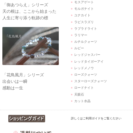
モスアゲート
「御あつらえ」シリーズ
モルガナイト
天の根は、ここから始まった
ユナカイト
人生に寄り添う軌跡の標
ラピスラズリ
ラブラドライト
ラリマー
ルチルクォーツ
ルビー
レッドジャスパー
レッドタイガーアイ
レッドメノウ
「花鳥風月」シリーズ
ローズクォーツ
出会いは一瞬
スターローズクォーツ
感動は一生
ロードナイト
天眼石
カット水晶
詳しくはご利用ガイドをご覧ください