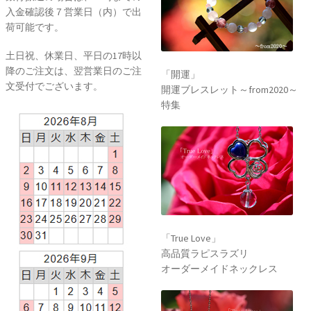
入金確認後７営業日（内）で出
荷可能です。
土日祝、休業日、平日の17時以
降のご注文は、翌営業日のご注
「開運」
文受付でございます。
開運ブレスレット～from2020～
特集
「True Love」
高品質ラピスラズリ
オーダーメイドネックレス