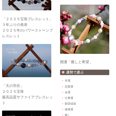
「２０２５宝珠ブレスレット」
３年ぶりの発表
２０２５年のパワーストーンブ
レスレット
開運「癒しと希望」
幸運
「天の羽衣」
恋愛運
２０２５宝珠
金運
最高品質サファイアブレスレッ
仕事運
ト
願望成就
健康運
癒し