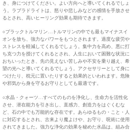
き、身につけてください。よい方向へと導いてくれるでしょ
う。ラブラドライトは、怒りや悲しみなどの感情を手放させ
るとされ、高いヒーリング効果も期待できます。
○ブラックトルマリン…トルマリンの中でも最もマイナスイ
オンを放ち、強力なパワーをもつとされます。過度な疲労や
ストレスを軽減してくれるでしょう。集中力を高め、悪に打
ち克つ力を授けてくれるとされ、人生において困難な状況に
おちいったとき、先の見えない苦しみや不安を乗り越え、希
望の光へと導いてくれるでしょう。アクセサリーとして身に
つけたり、枕元に置いたりすると効果的といわれます。危険
や邪気から身を守るお守りとしても最適です。
○水晶・クォーツ…すべてのものを浄化し、生命力を活性化
させ、潜在能力を引き出し、直感力、創造力をはぐくむな
ど、石の中でも万能的な存在です。あらゆるもの・こと・人
に対応するとされ、古来より魔よけや、お守り、呪術に使用
されてきました。強力な浄化の効果を秘めた水晶は、組み合