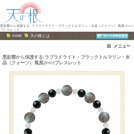
ナ
コ
ビ
ン
ゲ
テ
ー
ン
悪影響から保護する | ラブラドライト・ブラックトルマリン・水晶（クォーツ） 鳳凰(8mm)
ブレスレット
シ
ツ
HOME
天の根とは
カートの中を見る
ョ
へ
メニュー
ン
ス
へ
キ
ブレスレット
ストラップ
悪影響から保護する | ラブラドライト・ブラックトルマリン・水
晶（クォーツ） 鳳凰(8mm)ブレスレット
ス
ッ
ネックレス
ピアス・イヤリング
キ
プ
リング
運勢で選ぶ
ッ
誕生石で選ぶ
色で選ぶ
プ
干支石で選ぶ
星座石で選ぶ
石の名前で選ぶ
パワーストーン一覧