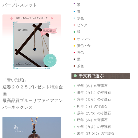
バーブレスレット
紫
青
水色
ピンク
緑
オレンジ
黄色・金
赤色
黒
茶色
「青い琥珀」
子年（ね）の守護石
迎春２０２５プレゼント特別企
丑年（うし）の守護石
画
寅年（とら）の守護石
最高品質ブルーサファイアアン
卯年（う）の守護石
バーネックレス
辰年（たつ）の守護石
巳年（み）の守護石
午年（うま）の守護石
未年（ひつじ）の守護石