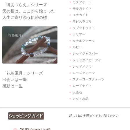
モスアゲート
「御あつらえ」シリーズ
モルガナイト
天の根は、ここから始まった
ユナカイト
人生に寄り添う軌跡の標
ラピスラズリ
ラブラドライト
ラリマー
ルチルクォーツ
ルビー
レッドジャスパー
レッドタイガーアイ
レッドメノウ
「花鳥風月」シリーズ
ローズクォーツ
出会いは一瞬
スターローズクォーツ
感動は一生
ロードナイト
天眼石
カット水晶
詳しくはご利用ガイドをご覧ください