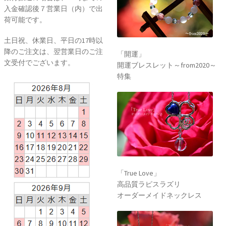
入金確認後７営業日（内）で出
荷可能です。
土日祝、休業日、平日の17時以
降のご注文は、翌営業日のご注
「開運」
文受付でございます。
開運ブレスレット～from2020～
特集
「True Love」
高品質ラピスラズリ
オーダーメイドネックレス