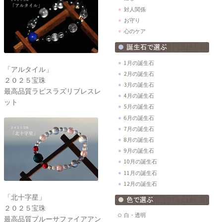
対人関係
お守り
心のケア
1月の誕生石
「アルタイル」
2月の誕生石
２０２５宝珠
3月の誕生石
最高品質ラピスラズリブレスレ
4月の誕生石
ット
5月の誕生石
6月の誕生石
7月の誕生石
8月の誕生石
9月の誕生石
10月の誕生石
11月の誕生石
12月の誕生石
「北十字星」
２０２５宝珠
白・透明
最高品質ブルーサファイアアン