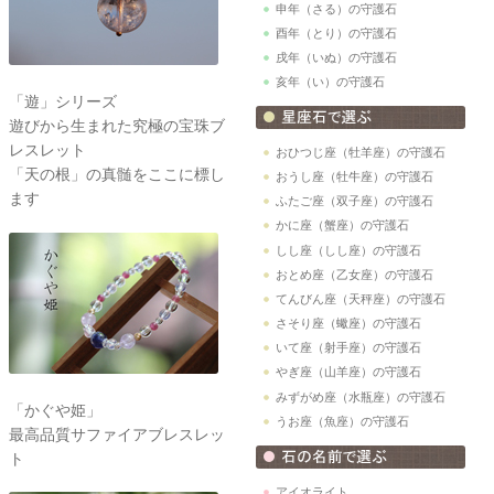
申年（さる）の守護石
酉年（とり）の守護石
戌年（いぬ）の守護石
亥年（い）の守護石
「遊」シリーズ
遊びから生まれた究極の宝珠ブ
レスレット
おひつじ座（牡羊座）の守護石
「天の根」の真髄をここに標し
おうし座（牡牛座）の守護石
ます
ふたご座（双子座）の守護石
かに座（蟹座）の守護石
しし座（しし座）の守護石
おとめ座（乙女座）の守護石
てんびん座（天秤座）の守護石
さそり座（蠍座）の守護石
いて座（射手座）の守護石
やぎ座（山羊座）の守護石
みずがめ座（水瓶座）の守護石
「かぐや姫」
うお座（魚座）の守護石
最高品質サファイアブレスレッ
ト
アイオライト