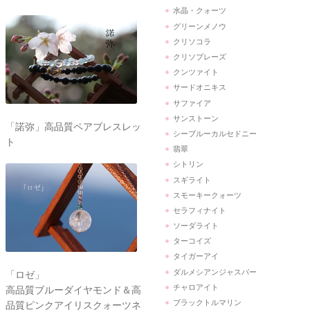
水晶・クォーツ
グリーンメノウ
クリソコラ
クリソプレーズ
クンツァイト
サードオニキス
サファイア
サンストーン
「諾弥」高品質ペアブレスレッ
シーブルーカルセドニー
ト
翡翠
シトリン
スギライト
スモーキークォーツ
セラフィナイト
ソーダライト
ターコイズ
タイガーアイ
ダルメシアンジャスパー
「ロゼ」
チャロアイト
高品質ブルーダイヤモンド＆高
ブラックトルマリン
品質ピンクアイリスクォーツネ