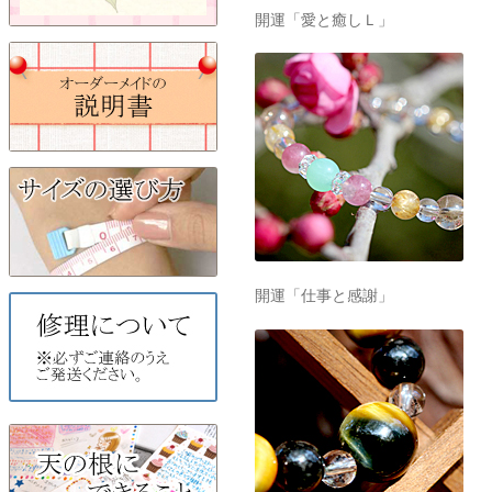
開運「愛と癒しＬ」
開運「仕事と感謝」