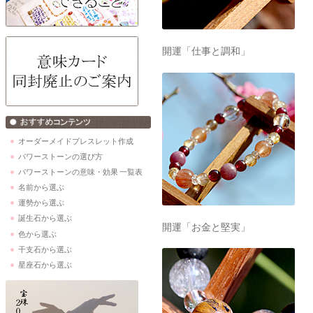
開運「仕事と調和」
オーダーメイドブレスレット作成
パワーストーンの選び方
パワーストーンの意味・効果 一覧表
名前から選ぶ
運勢から選ぶ
誕生石から選ぶ
開運「お金と堅実」
色から選ぶ
干支石から選ぶ
星座石から選ぶ