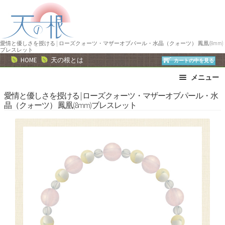
ナ
コ
ビ
ン
ゲ
テ
ー
ン
愛情と優しさを授ける | ローズクォーツ・マザーオブパール・水晶（クォーツ） 鳳凰(8mm)
ブレスレット
シ
ツ
HOME
天の根とは
カートの中を見る
ョ
へ
メニュー
ン
ス
へ
キ
ブレスレット
ストラップ
愛情と優しさを授ける | ローズクォーツ・マザーオブパール・水
晶（クォーツ） 鳳凰(8mm)ブレスレット
ス
ッ
ネックレス
ピアス・イヤリング
キ
プ
リング
運勢で選ぶ
ッ
誕生石で選ぶ
色で選ぶ
プ
干支石で選ぶ
星座石で選ぶ
石の名前で選ぶ
パワーストーン一覧