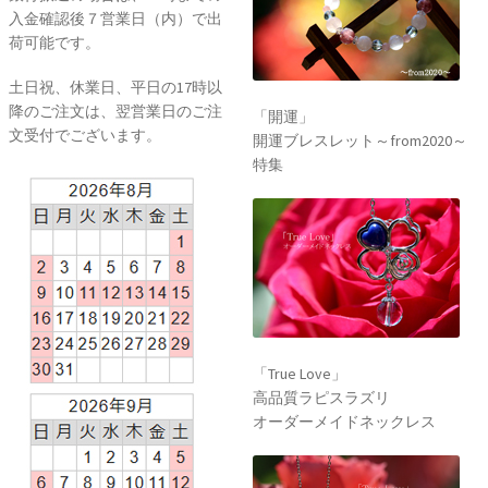
入金確認後７営業日（内）で出
荷可能です。
土日祝、休業日、平日の17時以
降のご注文は、翌営業日のご注
「開運」
文受付でございます。
開運ブレスレット～from2020～
特集
「True Love」
高品質ラピスラズリ
オーダーメイドネックレス