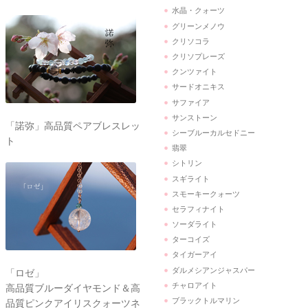
水晶・クォーツ
グリーンメノウ
クリソコラ
クリソプレーズ
クンツァイト
サードオニキス
サファイア
サンストーン
「諾弥」高品質ペアブレスレッ
シーブルーカルセドニー
ト
翡翠
シトリン
スギライト
スモーキークォーツ
セラフィナイト
ソーダライト
ターコイズ
タイガーアイ
ダルメシアンジャスパー
「ロゼ」
チャロアイト
高品質ブルーダイヤモンド＆高
ブラックトルマリン
品質ピンクアイリスクォーツネ