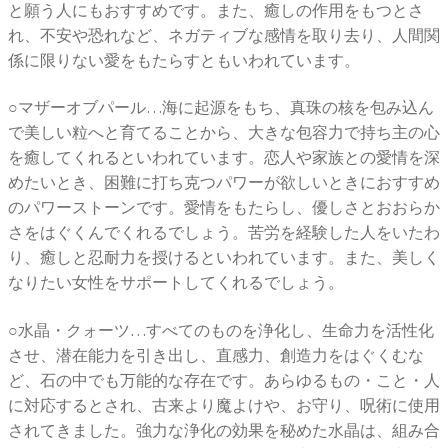
と願う人にもおすすめです。また、癒しの作用をもつとさ
れ、不安や恐れなど、ネガティブな感情を取り去り、人間関
係に限りない愛をもたらすともいわれています。
○マザーオブパール…海に起源をもち、真珠の核を包み込ん
で美しい粒へと育てることから、大きな包容力で持ち主の心
を癒してくれるといわれています。恋人や家族との愛情を深
めたいとき、困難に打ち克つパワーが欲しいときにおすすめ
のパワーストーンです。愛情をもたらし、優しさとおおらか
さをはぐくんでくれるでしょう。苦労を経験した人をいたわ
り、癒しと忍耐力を授けるといわれています。また、美しく
なりたい女性をサポートしてくれるでしょう。
○水晶・クォーツ…すべてのものを浄化し、生命力を活性化
させ、潜在能力を引き出し、直感力、創造力をはぐくむな
ど、石の中でも万能的な存在です。あらゆるもの・こと・人
に対応するとされ、古来より魔よけや、お守り、呪術に使用
されてきました。強力な浄化の効果を秘めた水晶は、組み合