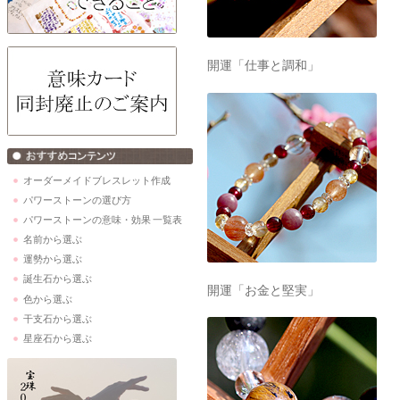
開運「仕事と調和」
オーダーメイドブレスレット作成
パワーストーンの選び方
パワーストーンの意味・効果 一覧表
名前から選ぶ
運勢から選ぶ
誕生石から選ぶ
開運「お金と堅実」
色から選ぶ
干支石から選ぶ
星座石から選ぶ