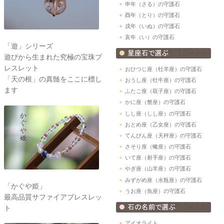
申年（さる）の守護石
酉年（とり）の守護石
戌年（いぬ）の守護石
亥年（い）の守護石
「遊」シリーズ
遊びから生まれた究極の宝珠ブ
レスレット
おひつじ座（牡羊座）の守護石
「天の根」の真髄をここに標し
おうし座（牡牛座）の守護石
ます
ふたご座（双子座）の守護石
かに座（蟹座）の守護石
しし座（しし座）の守護石
おとめ座（乙女座）の守護石
てんびん座（天秤座）の守護石
さそり座（蠍座）の守護石
いて座（射手座）の守護石
やぎ座（山羊座）の守護石
みずがめ座（水瓶座）の守護石
「かぐや姫」
うお座（魚座）の守護石
最高品質サファイアブレスレッ
ト
アイオライト