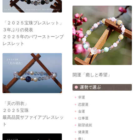
「２０２５宝珠ブレスレット」
３年ぶりの発表
２０２５年のパワーストーンブ
レスレット
開運「癒しと希望」
幸運
「天の羽衣」
恋愛運
２０２５宝珠
金運
最高品質サファイアブレスレッ
仕事運
ト
願望成就
健康運
癒し