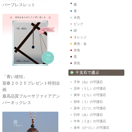
バーブレスレット
紫
青
水色
ピンク
緑
オレンジ
黄色・金
赤色
黒
茶色
「青い琥珀」
子年（ね）の守護石
迎春２０２５プレゼント特別企
丑年（うし）の守護石
画
寅年（とら）の守護石
最高品質ブルーサファイアアン
卯年（う）の守護石
バーネックレス
辰年（たつ）の守護石
巳年（み）の守護石
午年（うま）の守護石
未年（ひつじ）の守護石