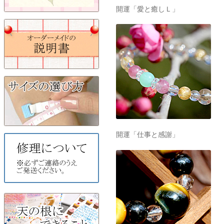
開運「愛と癒しＬ」
開運「仕事と感謝」