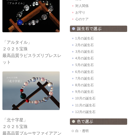
対人関係
お守り
心のケア
1月の誕生石
「アルタイル」
2月の誕生石
２０２５宝珠
3月の誕生石
最高品質ラピスラズリブレスレ
4月の誕生石
ット
5月の誕生石
6月の誕生石
7月の誕生石
8月の誕生石
9月の誕生石
10月の誕生石
11月の誕生石
12月の誕生石
「北十字星」
２０２５宝珠
白・透明
最高品質ブルーサファイアアン