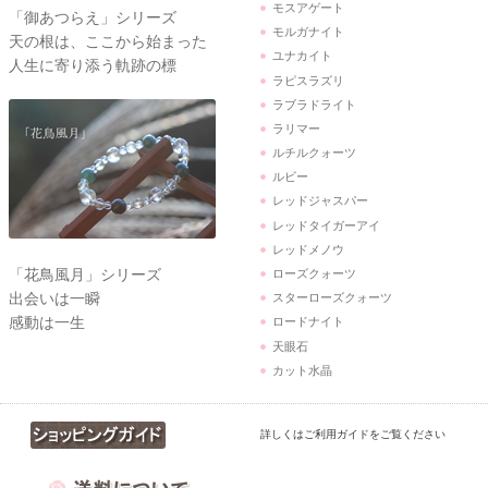
モスアゲート
「御あつらえ」シリーズ
モルガナイト
天の根は、ここから始まった
ユナカイト
人生に寄り添う軌跡の標
ラピスラズリ
ラブラドライト
ラリマー
ルチルクォーツ
ルビー
レッドジャスパー
レッドタイガーアイ
レッドメノウ
「花鳥風月」シリーズ
ローズクォーツ
出会いは一瞬
スターローズクォーツ
感動は一生
ロードナイト
天眼石
カット水晶
詳しくはご利用ガイドをご覧ください