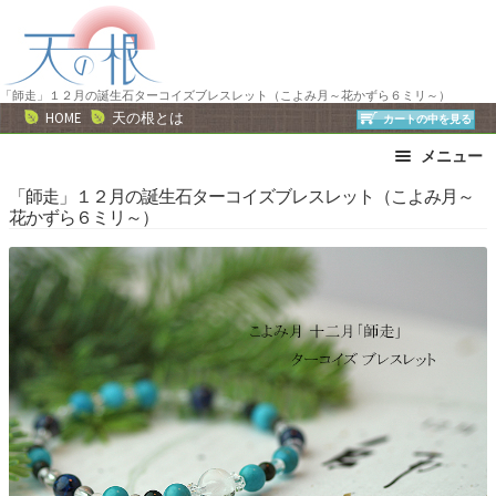
ナ
コ
ビ
ン
ゲ
テ
ー
ン
「師走」１２月の誕生石ターコイズブレスレット（こよみ月～花かずら６ミリ～）
HOME
天の根とは
カートの中を見る
シ
ツ
ョ
へ
メニュー
ン
ス
ブレスレット
ストラップ
「師走」１２月の誕生石ターコイズブレスレット（こよみ月～
へ
キ
花かずら６ミリ～）
ネックレス
ピアス・イヤリング
ス
ッ
リング
運勢で選ぶ
キ
プ
ッ
誕生石で選ぶ
色で選ぶ
プ
干支石で選ぶ
星座石で選ぶ
石の名前で選ぶ
パワーストーン一覧