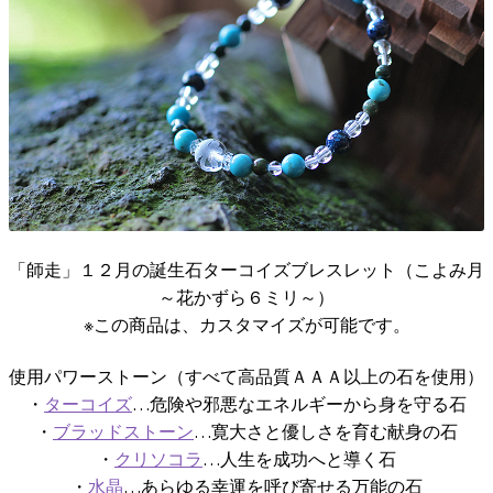
「師走」１２月の誕生石ターコイズブレスレット（こよみ月
～花かずら６ミリ～）
※この商品は、カスタマイズが可能です。
使用パワーストーン（すべて高品質ＡＡＡ以上の石を使用）
・
ターコイズ
…危険や邪悪なエネルギーから身を守る石
・
ブラッドストーン
…寛大さと優しさを育む献身の石
・
クリソコラ
…人生を成功へと導く石
・
水晶
…あらゆる幸運を呼び寄せる万能の石