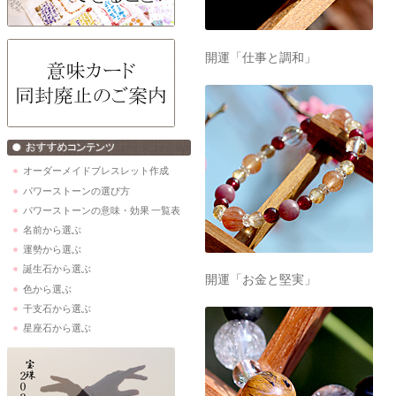
開運「仕事と調和」
オーダーメイドブレスレット作成
パワーストーンの選び方
パワーストーンの意味・効果 一覧表
名前から選ぶ
運勢から選ぶ
誕生石から選ぶ
開運「お金と堅実」
色から選ぶ
干支石から選ぶ
星座石から選ぶ