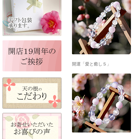
開運「愛と癒しＳ」