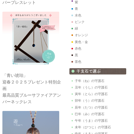
バーブレスレット
紫
青
水色
ピンク
緑
オレンジ
黄色・金
赤色
黒
茶色
「青い琥珀」
子年（ね）の守護石
迎春２０２５プレゼント特別企
丑年（うし）の守護石
画
寅年（とら）の守護石
最高品質ブルーサファイアアン
卯年（う）の守護石
バーネックレス
辰年（たつ）の守護石
巳年（み）の守護石
午年（うま）の守護石
未年（ひつじ）の守護石
申年（さる）の守護石