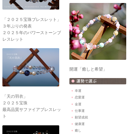
「２０２５宝珠ブレスレット」
３年ぶりの発表
２０２５年のパワーストーンブ
レスレット
開運「癒しと希望」
幸運
「天の羽衣」
恋愛運
２０２５宝珠
金運
最高品質サファイアブレスレッ
仕事運
ト
願望成就
健康運
癒し