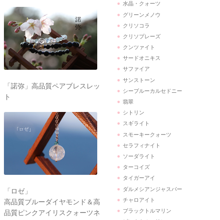
水晶・クォーツ
グリーンメノウ
クリソコラ
クリソプレーズ
クンツァイト
サードオニキス
サファイア
サンストーン
「諾弥」高品質ペアブレスレッ
シーブルーカルセドニー
ト
翡翠
シトリン
スギライト
スモーキークォーツ
セラフィナイト
ソーダライト
ターコイズ
タイガーアイ
ダルメシアンジャスパー
「ロゼ」
チャロアイト
高品質ブルーダイヤモンド＆高
ブラックトルマリン
品質ピンクアイリスクォーツネ