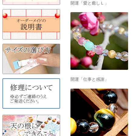
開運「愛と癒しＬ」
開運「仕事と感謝」