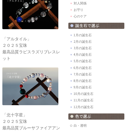
対人関係
お守り
心のケア
1月の誕生石
「アルタイル」
2月の誕生石
２０２５宝珠
3月の誕生石
最高品質ラピスラズリブレスレ
4月の誕生石
ット
5月の誕生石
6月の誕生石
7月の誕生石
8月の誕生石
9月の誕生石
10月の誕生石
11月の誕生石
12月の誕生石
「北十字星」
２０２５宝珠
白・透明
最高品質ブルーサファイアアン