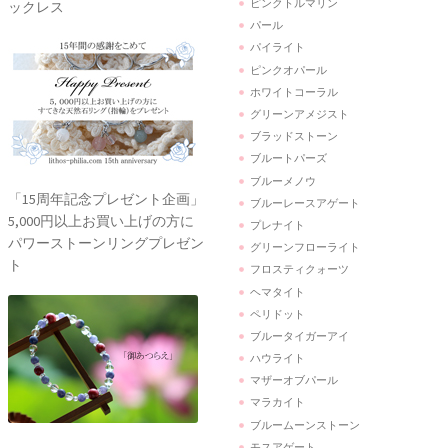
ピンクトルマリン
ックレス
パール
パイライト
ピンクオパール
ホワイトコーラル
グリーンアメジスト
ブラッドストーン
ブルートパーズ
ブルーメノウ
「15周年記念プレゼント企画」
ブルーレースアゲート
5,000円以上お買い上げの方に
プレナイト
パワーストーンリングプレゼン
グリーンフローライト
ト
フロスティクォーツ
ヘマタイト
ペリドット
ブルータイガーアイ
ハウライト
マザーオブパール
マラカイト
ブルームーンストーン
モスアゲート