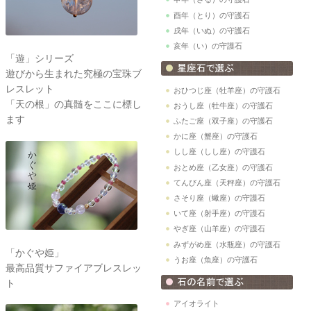
酉年（とり）の守護石
戌年（いぬ）の守護石
亥年（い）の守護石
「遊」シリーズ
遊びから生まれた究極の宝珠ブ
レスレット
おひつじ座（牡羊座）の守護石
「天の根」の真髄をここに標し
おうし座（牡牛座）の守護石
ます
ふたご座（双子座）の守護石
かに座（蟹座）の守護石
しし座（しし座）の守護石
おとめ座（乙女座）の守護石
てんびん座（天秤座）の守護石
さそり座（蠍座）の守護石
いて座（射手座）の守護石
やぎ座（山羊座）の守護石
みずがめ座（水瓶座）の守護石
「かぐや姫」
うお座（魚座）の守護石
最高品質サファイアブレスレッ
ト
アイオライト