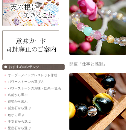
開運「仕事と調和」
オーダーメイドブレスレット作成
パワーストーンの選び方
パワーストーンの意味・効果 一覧表
名前から選ぶ
運勢から選ぶ
誕生石から選ぶ
色から選ぶ
干支石から選ぶ
星座石から選ぶ
開運「お金と堅実」