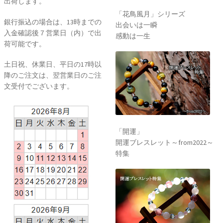
出荷します。
開運ブレスレット～from2022～
特集
銀行振込の場合は、13時までの
入金確認後７営業日（内）で出
荷可能です。
土日祝、休業日、平日の17時以
降のご注文は、翌営業日のご注
文受付でございます。
「開運」
開運ブレスレット～from2020～
特集