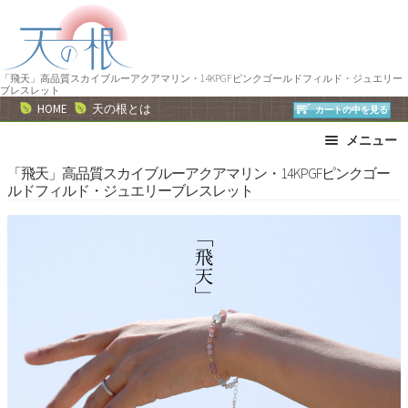
ナ
コ
ビ
ン
ゲ
テ
ー
ン
「飛天」高品質スカイブルーアクアマリン・14KPGFピンクゴールドフィルド・ジュエリー
ブレスレット
シ
ツ
HOME
天の根とは
カートの中を見る
ョ
へ
メニュー
ン
ス
へ
キ
ブレスレット
ストラップ
「飛天」高品質スカイブルーアクアマリン・14KPGFピンクゴー
ルドフィルド・ジュエリーブレスレット
ス
ッ
ネックレス
ピアス・イヤリング
キ
プ
リング
運勢で選ぶ
ッ
誕生石で選ぶ
色で選ぶ
プ
干支石で選ぶ
星座石で選ぶ
石の名前で選ぶ
パワーストーン一覧