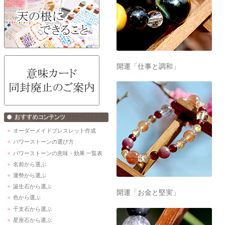
開運「仕事と調和」
オーダーメイドブレスレット作成
パワーストーンの選び方
パワーストーンの意味・効果 一覧表
名前から選ぶ
運勢から選ぶ
誕生石から選ぶ
開運「お金と堅実」
色から選ぶ
干支石から選ぶ
星座石から選ぶ