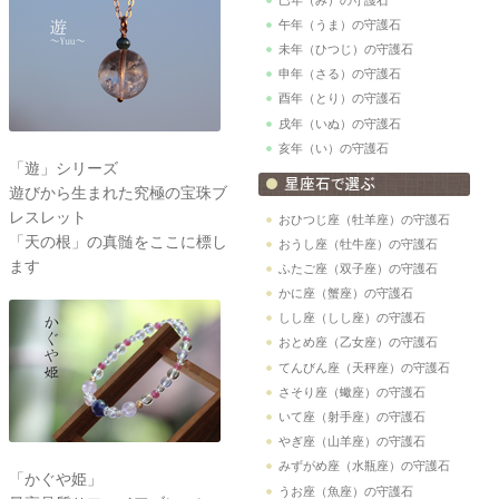
午年（うま）の守護石
未年（ひつじ）の守護石
申年（さる）の守護石
酉年（とり）の守護石
戌年（いぬ）の守護石
亥年（い）の守護石
「遊」シリーズ
遊びから生まれた究極の宝珠ブ
レスレット
おひつじ座（牡羊座）の守護石
「天の根」の真髄をここに標し
おうし座（牡牛座）の守護石
ます
ふたご座（双子座）の守護石
かに座（蟹座）の守護石
しし座（しし座）の守護石
おとめ座（乙女座）の守護石
てんびん座（天秤座）の守護石
さそり座（蠍座）の守護石
いて座（射手座）の守護石
やぎ座（山羊座）の守護石
みずがめ座（水瓶座）の守護石
「かぐや姫」
うお座（魚座）の守護石