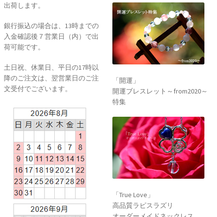
出荷します。
銀行振込の場合は、13時までの
入金確認後７営業日（内）で出
荷可能です。
土日祝、休業日、平日の17時以
降のご注文は、翌営業日のご注
「開運」
文受付でございます。
開運ブレスレット～from2020～
特集
「True Love」
高品質ラピスラズリ
オーダーメイドネックレス