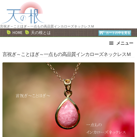
ナ
コ
ビ
ン
ゲ
テ
ー
ン
言祝ぎ～ことほぎ～一点もの高品質インカローズネックレスＭ
HOME
天の根とは
カートの中を見る
シ
ツ
ョ
へ
メニュー
ン
ス
ブレスレット
ストラップ
言祝ぎ～ことほぎ～一点もの高品質インカローズネックレスＭ
へ
キ
ネックレス
ピアス・イヤリング
ス
ッ
リング
運勢で選ぶ
キ
プ
ッ
誕生石で選ぶ
色で選ぶ
プ
干支石で選ぶ
星座石で選ぶ
石の名前で選ぶ
パワーストーン一覧