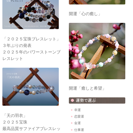
開運「心の癒し」
「２０２５宝珠ブレスレット」
３年ぶりの発表
２０２５年のパワーストーンブ
レスレット
開運「癒しと希望」
幸運
「天の羽衣」
恋愛運
２０２５宝珠
金運
最高品質サファイアブレスレッ
仕事運