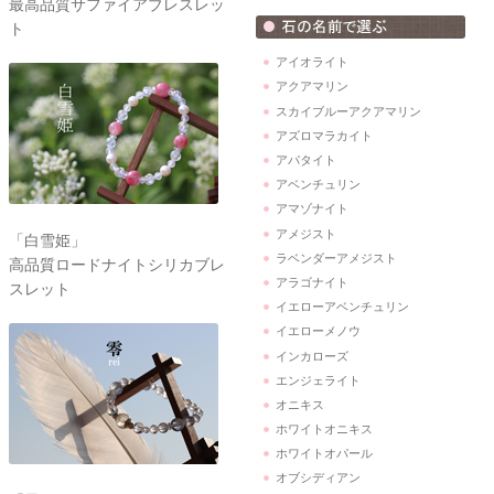
最高品質サファイアブレスレッ
ト
アイオライト
アクアマリン
スカイブルーアクアマリン
アズロマラカイト
アパタイト
アベンチュリン
アマゾナイト
アメジスト
「白雪姫」
ラベンダーアメジスト
高品質ロードナイトシリカブレ
アラゴナイト
スレット
イエローアベンチュリン
イエローメノウ
インカローズ
エンジェライト
オニキス
ホワイトオニキス
ホワイトオパール
オブシディアン