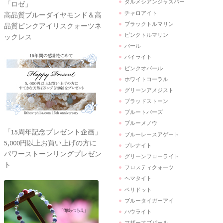
ダルメシアンジャスパー
「ロゼ」
チャロアイト
高品質ブルーダイヤモンド＆高
ブラックトルマリン
品質ピンクアイリスクォーツネ
ピンクトルマリン
ックレス
パール
パイライト
ピンクオパール
ホワイトコーラル
グリーンアメジスト
ブラッドストーン
ブルートパーズ
ブルーメノウ
「15周年記念プレゼント企画」
ブルーレースアゲート
5,000円以上お買い上げの方に
プレナイト
パワーストーンリングプレゼン
グリーンフローライト
ト
フロスティクォーツ
ヘマタイト
ペリドット
ブルータイガーアイ
ハウライト
マザーオブパール