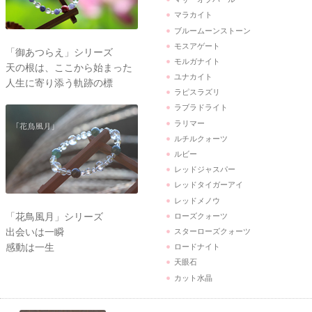
マラカイト
ブルームーンストーン
モスアゲート
「御あつらえ」シリーズ
モルガナイト
天の根は、ここから始まった
ユナカイト
人生に寄り添う軌跡の標
ラピスラズリ
ラブラドライト
ラリマー
ルチルクォーツ
ルビー
レッドジャスパー
レッドタイガーアイ
レッドメノウ
「花鳥風月」シリーズ
ローズクォーツ
出会いは一瞬
スターローズクォーツ
感動は一生
ロードナイト
天眼石
カット水晶