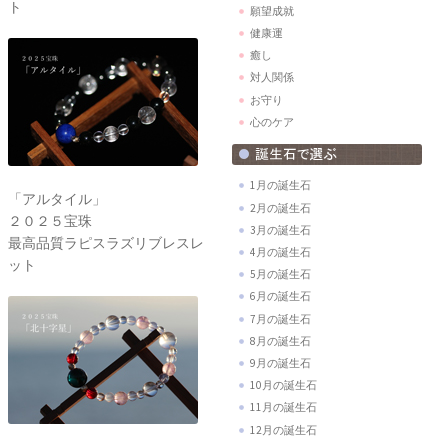
ト
願望成就
健康運
癒し
対人関係
お守り
心のケア
1月の誕生石
「アルタイル」
2月の誕生石
２０２５宝珠
3月の誕生石
最高品質ラピスラズリブレスレ
4月の誕生石
ット
5月の誕生石
6月の誕生石
7月の誕生石
8月の誕生石
9月の誕生石
10月の誕生石
11月の誕生石
12月の誕生石