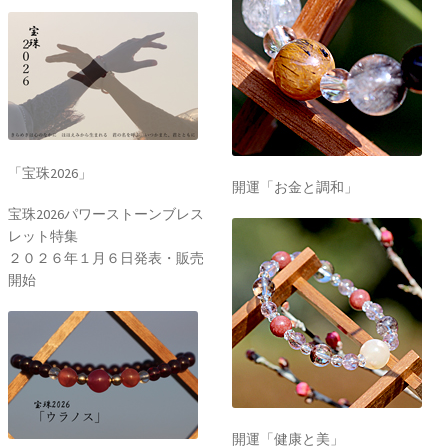
「宝珠2026」
開運「お金と調和」
宝珠2026パワーストーンブレス
レット特集
２０２６年１月６日発表・販売
開始
開運「健康と美」