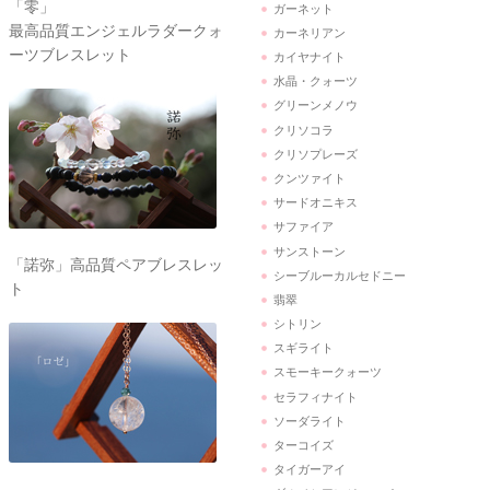
「零」
ガーネット
最高品質エンジェルラダークォ
カーネリアン
ーツブレスレット
カイヤナイト
水晶・クォーツ
グリーンメノウ
クリソコラ
クリソプレーズ
クンツァイト
サードオニキス
サファイア
サンストーン
「諾弥」高品質ペアブレスレッ
シーブルーカルセドニー
ト
翡翠
シトリン
スギライト
スモーキークォーツ
セラフィナイト
ソーダライト
ターコイズ
タイガーアイ