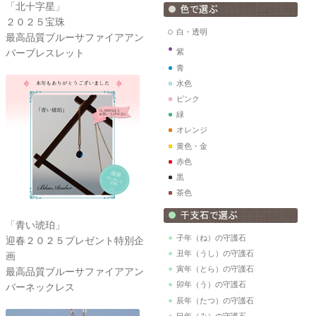
「北十字星」
２０２５宝珠
白・透明
最高品質ブルーサファイアアン
バーブレスレット
紫
青
水色
ピンク
緑
オレンジ
黄色・金
赤色
黒
茶色
「青い琥珀」
子年（ね）の守護石
迎春２０２５プレゼント特別企
丑年（うし）の守護石
画
寅年（とら）の守護石
最高品質ブルーサファイアアン
卯年（う）の守護石
バーネックレス
辰年（たつ）の守護石
巳年（み）の守護石